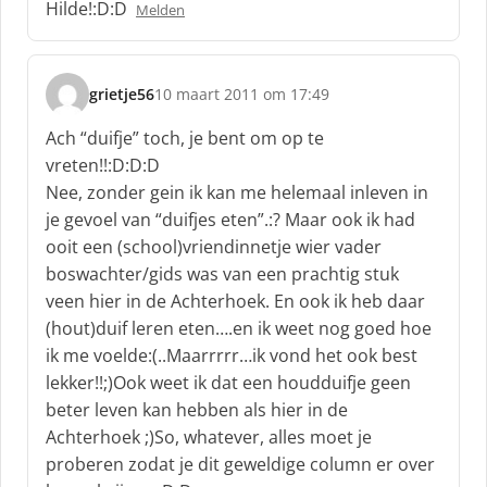
Hilde!:D:D
Melden
grietje56
10 maart 2011 om 17:49
s
c
Ach “duifje” toch, je bent om op te
h
vreten!!:D:D:D
r
Nee, zonder gein ik kan me helemaal inleven in
e
je gevoel van “duifjes eten”.:? Maar ook ik had
e
f
ooit een (school)vriendinnetje wier vader
:
boswachter/gids was van een prachtig stuk
veen hier in de Achterhoek. En ook ik heb daar
(hout)duif leren eten….en ik weet nog goed hoe
ik me voelde:(..Maarrrrr…ik vond het ook best
lekker!!;)Ook weet ik dat een houdduifje geen
beter leven kan hebben als hier in de
Achterhoek ;)So, whatever, alles moet je
proberen zodat je dit geweldige column er over