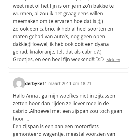
r
weet niet of het fijn is om je in zo’n bakkie te
e
wurmen, al zou ik het graag eens willen
e
f
meemaken om te ervaren hoe dat is.;);)
:
Zo ook een cabrio, ik heb al heel soorten en
maten gehad van auto’s, nog geen open
dakkie;)Hoewel, ik heb ook ooit een dyana
gehad, knaloranje, telt dat als cabrio?;)
Groetjes, en een heel fijn weekend!!:D:D
Melden
derbyke
11 maart 2011 om 18:21
s
c
Hallo Anna , ga mijn woefkes niet in zijtassen
h
zetten hoor dan rijden ze liever mee in de
r
cabrio .Alhoewel met een zijspan zou toch gaan
e
hoor …
e
f
Een zijspan is een aan een motorfiets
:
gemonteerd wagentje, meestal voorzien van