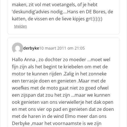
h
maken, zit vol met voetangels, of je hebt
r
‘deskundig’advies nodig….Hans en DE Bores, de
e
katten, de vissen en de lieve kipjes grt:):):):)
e
f
Melden
:
derbyke
10 maart 2011 om 21:05
s
c
Hallo Anna , zo dochter zo moeder …moet wel
h
fijn zijn als het begint te kriebelen om met de
r
motor te kunnen rijden .Zalig in het zonneke
e
een terrasje doen en genieten .Maar met de
e
f
woefkes met de moto gaat niet zo goed ofwel
:
een zijspan dat zou het zijn …maar we kunnen
ook genieten van ons vierwiellerje het dak open
en met ons vier op pad en genieten dat ze doen
met de haren in de wind Elmo meer dan ons
Derbyke ,maar het voornaamste is we zijn