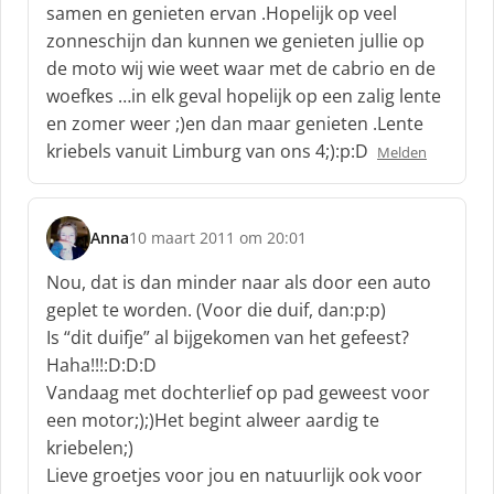
samen en genieten ervan .Hopelijk op veel
zonneschijn dan kunnen we genieten jullie op
de moto wij wie weet waar met de cabrio en de
woefkes …in elk geval hopelijk op een zalig lente
en zomer weer ;)en dan maar genieten .Lente
kriebels vanuit Limburg van ons 4;):p:D
Melden
Anna
10 maart 2011 om 20:01
s
c
Nou, dat is dan minder naar als door een auto
h
geplet te worden. (Voor die duif, dan:p:p)
r
Is “dit duifje” al bijgekomen van het gefeest?
e
Haha!!!:D:D:D
e
f
Vandaag met dochterlief op pad geweest voor
:
een motor;);)Het begint alweer aardig te
kriebelen;)
Lieve groetjes voor jou en natuurlijk ook voor