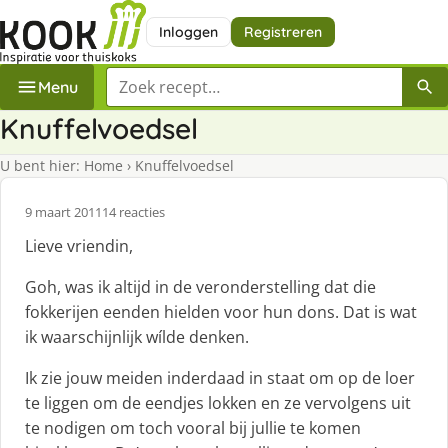
Inloggen
Registreren
Zoek een recept
Menu
Knuffelvoedsel
U bent hier:
Home
›
Knuffelvoedsel
9 maart 2011
14 reacties
Lieve vriendin,
Goh, was ik altijd in de veronderstelling dat die
fokkerijen eenden hielden voor hun dons. Dat is wat
ik waarschijnlijk wílde denken.
Ik zie jouw meiden inderdaad in staat om op de loer
te liggen om de eendjes lokken en ze vervolgens uit
te nodigen om toch vooral bij jullie te komen