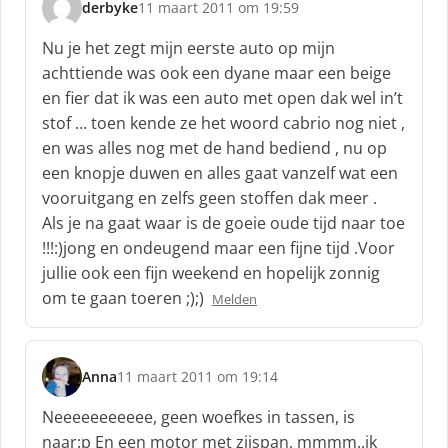
derbyke
11 maart 2011 om 19:59
s
c
Nu je het zegt mijn eerste auto op mijn
h
achttiende was ook een dyane maar een beige
r
en fier dat ik was een auto met open dak wel in’t
e
stof … toen kende ze het woord cabrio nog niet ,
e
f
en was alles nog met de hand bediend , nu op
:
een knopje duwen en alles gaat vanzelf wat een
vooruitgang en zelfs geen stoffen dak meer .
Als je na gaat waar is de goeie oude tijd naar toe
!!!:)jong en ondeugend maar een fijne tijd .Voor
jullie ook een fijn weekend en hopelijk zonnig
om te gaan toeren ;);)
Melden
Anna
11 maart 2011 om 19:14
s
c
Neeeeeeeeeee, geen woefkes in tassen, is
h
naar:p En een motor met zijspan, mmmm..ik