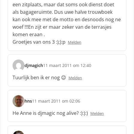
een zitplaats, maar dat soms ook dienst doet
als bagageruimte. Dus uwe halve trouwboek
kan ook mee met de motto en desnoods nog ne
woef !!!En zijt er maar zeker van de terrasjes
komen eraan .
Groetjes van ons 3 :);):p
Melden
djmagich
11 maart 2011 om 12:40
s
c
Tuurlijk ben ik er nog 😉
Melden
h
r
e
e
hns
11 maart 2011 om 02:06
s
f
c
:
He Anne is djmagic nog alive? :):):)
Melden
h
r
e