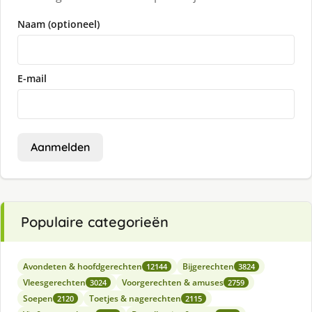
Naam (optioneel)
E-mail
Aanmelden
Populaire categorieën
Avondeten & hoofdgerechten
Bijgerechten
12144
3824
Vleesgerechten
Voorgerechten & amuses
3024
2759
Soepen
Toetjes & nagerechten
2120
2115