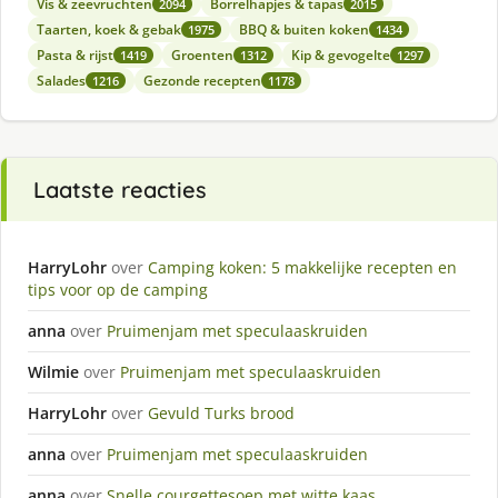
Vis & zeevruchten
Borrelhapjes & tapas
2094
2015
Taarten, koek & gebak
BBQ & buiten koken
1975
1434
Pasta & rijst
Groenten
Kip & gevogelte
1419
1312
1297
Salades
Gezonde recepten
1216
1178
Laatste reacties
HarryLohr
over
Camping koken: 5 makkelijke recepten en
tips voor op de camping
anna
over
Pruimenjam met speculaaskruiden
Wilmie
over
Pruimenjam met speculaaskruiden
HarryLohr
over
Gevuld Turks brood
anna
over
Pruimenjam met speculaaskruiden
anna
over
Snelle courgettesoep met witte kaas