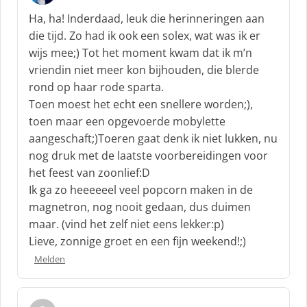
c
Ha, ha! Inderdaad, leuk die herinneringen aan
h
die tijd. Zo had ik ook een solex, wat was ik er
r
wijs mee;) Tot het moment kwam dat ik m’n
e
vriendin niet meer kon bijhouden, die blerde
e
f
rond op haar rode sparta.
:
Toen moest het echt een snellere worden;),
toen maar een opgevoerde mobylette
aangeschaft;)Toeren gaat denk ik niet lukken, nu
nog druk met de laatste voorbereidingen voor
het feest van zoonlief:D
Ik ga zo heeeeeel veel popcorn maken in de
magnetron, nog nooit gedaan, dus duimen
maar. (vind het zelf niet eens lekker:p)
Lieve, zonnige groet en een fijn weekend!;)
Melden