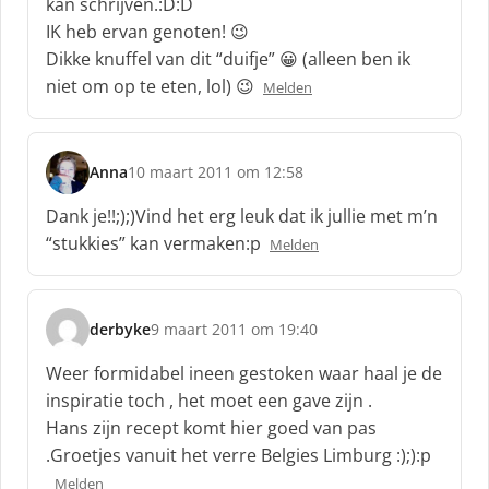
kan schrijven.:D:D
IK heb ervan genoten! 😉
Dikke knuffel van dit “duifje” 😀 (alleen ben ik
niet om op te eten, lol) 😉
Melden
Anna
10 maart 2011 om 12:58
s
c
Dank je!!;);)Vind het erg leuk dat ik jullie met m’n
h
“stukkies” kan vermaken:p
Melden
r
e
e
f
derbyke
9 maart 2011 om 19:40
s
:
c
Weer formidabel ineen gestoken waar haal je de
h
inspiratie toch , het moet een gave zijn .
r
Hans zijn recept komt hier goed van pas
e
.Groetjes vanuit het verre Belgies Limburg :);):p
e
f
Melden