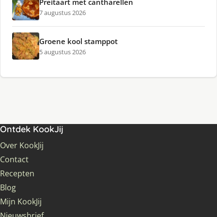
Preitaart met cantharellen
7 augustus 2026
Groene kool stamppot
5 augustus 2026
Ontdek KookJij
Over KookJij
Contact
Recepten
Blog
Mijn KookJij
Nieuwsbrief