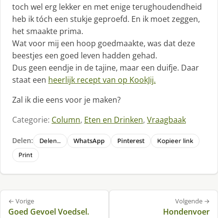
toch wel erg lekker en met enige terughoudendheid
heb ik tóch een stukje geproefd. En ik moet zeggen,
het smaakte prima.
Wat voor mij een hoop goedmaakte, was dat deze
beestjes een goed leven hadden gehad.
Dus geen eendje in de tajine, maar een duifje. Daar
staat een
heerlijk recept
van op KookJij.
Zal ik die eens voor je maken?
Categorie:
Column
,
Eten en Drinken
,
Vraagbaak
Delen:
WhatsApp
Pinterest
Delen…
Kopieer link
Print
Bericht
← Vorige
Volgende →
navigatie
Goed Gevoel Voedsel.
Hondenvoer