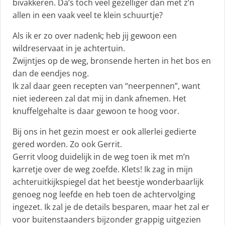
bivakkeren. Da’s toch veel gezelliger dan met z’n
allen in een vaak veel te klein schuurtje?
Als ik er zo over nadenk; heb jij gewoon een
wildreservaat in je achtertuin.
Zwijntjes op de weg, bronsende herten in het bos en
dan de eendjes nog.
Ik zal daar geen recepten van “neerpennen”, want
niet iedereen zal dat mij in dank afnemen. Het
knuffelgehalte is daar gewoon te hoog voor.
Bij ons in het gezin moest er ook allerlei gedierte
gered worden. Zo ook Gerrit.
Gerrit vloog duidelijk in de weg toen ik met m’n
karretje over de weg zoefde. Klets! Ik zag in mijn
achteruitkijkspiegel dat het beestje wonderbaarlijk
genoeg nog leefde en heb toen de achtervolging
ingezet. Ik zal je de details besparen, maar het zal er
voor buitenstaanders bijzonder grappig uitgezien