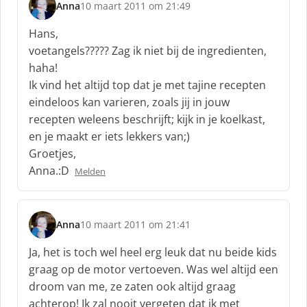
e
Anna
10 maart 2011 om 21:49
s
f
c
:
Hans,
h
voetangels????? Zag ik niet bij de ingredienten,
r
haha!
e
Ik vind het altijd top dat je met tajine recepten
e
f
eindeloos kan varieren, zoals jij in jouw
:
recepten weleens beschrijft; kijk in je koelkast,
en je maakt er iets lekkers van;)
Groetjes,
Anna.:D
Melden
Anna
10 maart 2011 om 21:41
s
c
Ja, het is toch wel heel erg leuk dat nu beide kids
h
graag op de motor vertoeven. Was wel altijd een
r
droom van me, ze zaten ook altijd graag
e
achterop! Ik zal nooit vergeten dat ik met
e