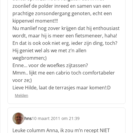
f
zoonlief de polder inreed en samen van een
:
prachtige zonsondergang genoten, echt een
kippenvel moment!!!
Nu manlief nog zover krijgen dat hij enthousiast
wordt, maar hij is meer een fietsmeneer, haha!
En dat is ook ook niet erg, ieder zijn ding, toch?
Hij geniet wel als we met z’n allen
wegbrommen;)
Enne… voor de woefkes zijtassen?
Mmm.. lijkt me een cabrio toch comfortabeler
voor ze;)
Lieve Hilde, laat de terrasjes maar komen!:D
Melden
hns
10 maart 2011 om 21:39
s
c
Leuke columm Anna, ik zou m’n recept NIET