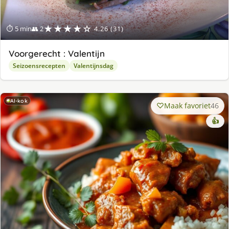
★★★★☆
⏱ 5 min
👥 2
4.26 (31)
Voorgerecht : Valentijn
Seizoensrecepten
Valentijnsdag
AI-kok
Maak favoriet
46
👍