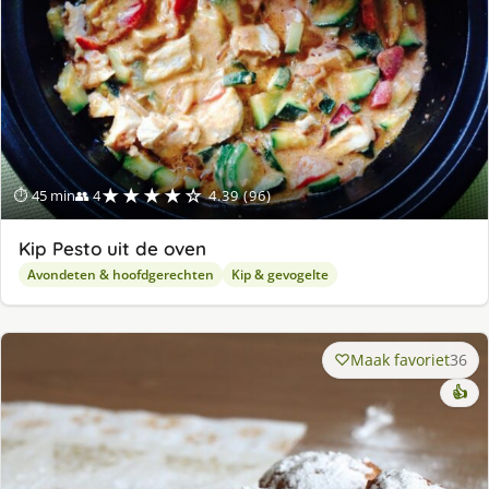
★★★★☆
⏱ 45 min
👥 4
4.39 (96)
Kip Pesto uit de oven
Avondeten & hoofdgerechten
Kip & gevogelte
Maak favoriet
36
👍