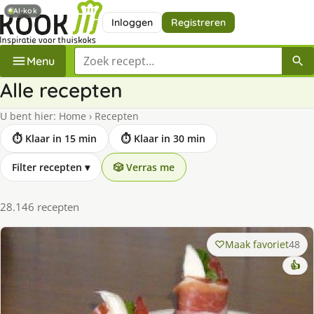
AI-kok
Inloggen
Registreren
Zoek een recept
Menu
Alle recepten
U bent hier:
Home
›
Recepten
⏱ Klaar in 15 min
⏱ Klaar in 30 min
Filter recepten
▾
🎲 Verras me
28.146 recepten
Maak favoriet
48
👍