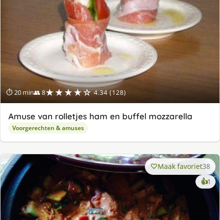
★★★★☆
⏱ 20 min
👥 8
4.34 (128)
Amuse van rolletjes ham en buffel mozzarella
Voorgerechten & amuses
Maak favoriet
38
ke
👍
1
lek
ge