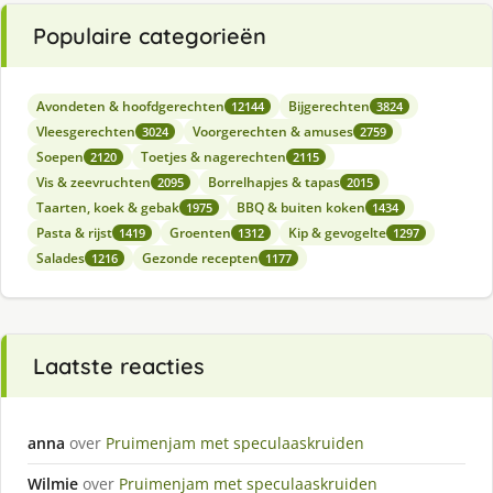
Populaire categorieën
Avondeten & hoofdgerechten
Bijgerechten
12144
3824
Vleesgerechten
Voorgerechten & amuses
3024
2759
Soepen
Toetjes & nagerechten
2120
2115
Vis & zeevruchten
Borrelhapjes & tapas
2095
2015
Taarten, koek & gebak
BBQ & buiten koken
1975
1434
Pasta & rijst
Groenten
Kip & gevogelte
1419
1312
1297
Salades
Gezonde recepten
1216
1177
Laatste reacties
anna
over
Pruimenjam met speculaaskruiden
Wilmie
over
Pruimenjam met speculaaskruiden