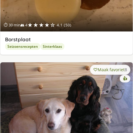
★★★★☆
⏱ 30 min
👥 4
4.1 (50)
Borstplaat
Seizoensrecepten
Sinterklaas
Maak favoriet
8
👍