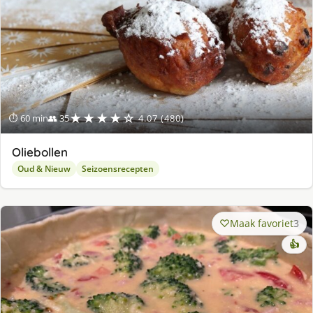
★★★★☆
⏱ 60 min
👥 35
4.07 (480)
Oliebollen
Oud & Nieuw
Seizoensrecepten
Maak favoriet
3
👍