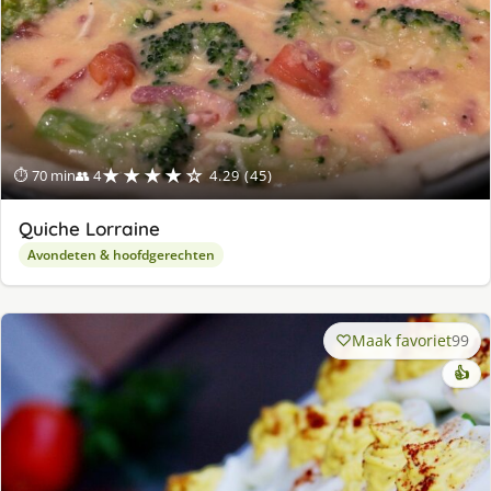
★★★★☆
⏱ 70 min
👥 4
4.29 (45)
Quiche Lorraine
Avondeten & hoofdgerechten
Maak favoriet
99
👍