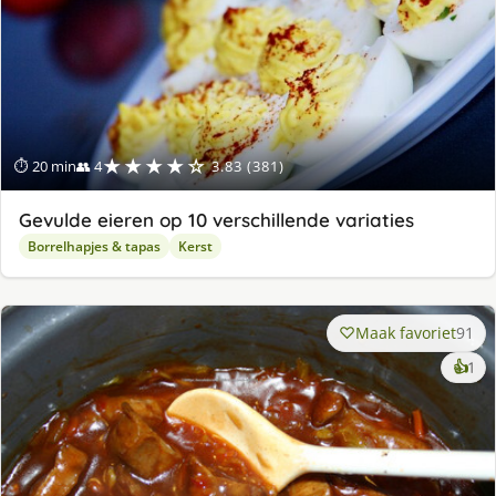
★★★★☆
⏱ 20 min
👥 4
3.83 (381)
Gevulde eieren op 10 verschillende variaties
Borrelhapjes & tapas
Kerst
Maak favoriet
91
ke
👍
1
lek
ge