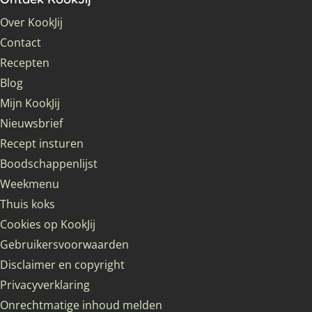
Over KookJij
Contact
Recepten
Blog
Mijn KookJij
Nieuwsbrief
Recept insturen
Boodschappenlijst
Weekmenu
Thuis koks
Cookies op KookJij
Gebruikersvoorwaarden
Disclaimer en copyright
Privacyverklaring
Onrechtmatige inhoud melden