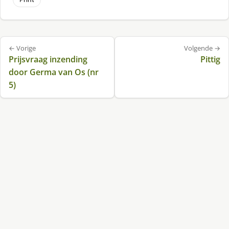
Bericht
← Vorige
Volgende →
navigatie
Prijsvraag inzending
Pittig
door Germa van Os (nr
5)