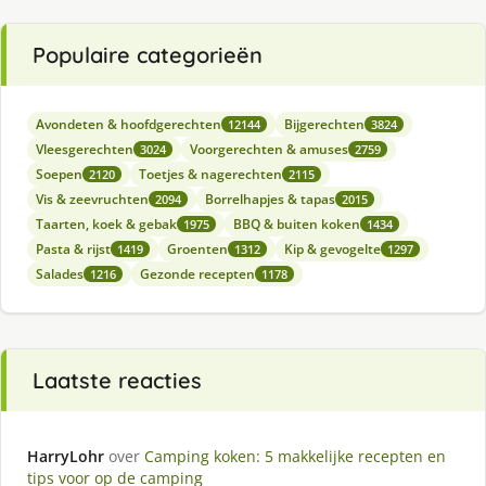
Populaire categorieën
Avondeten & hoofdgerechten
Bijgerechten
12144
3824
Vleesgerechten
Voorgerechten & amuses
3024
2759
Soepen
Toetjes & nagerechten
2120
2115
Vis & zeevruchten
Borrelhapjes & tapas
2094
2015
Taarten, koek & gebak
BBQ & buiten koken
1975
1434
Pasta & rijst
Groenten
Kip & gevogelte
1419
1312
1297
Salades
Gezonde recepten
1216
1178
Laatste reacties
HarryLohr
over
Camping koken: 5 makkelijke recepten en
tips voor op de camping