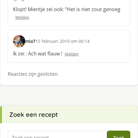
f
c
:
Klopt! Mientje zei ook: “Het is niet zout genoeg
h
Melden
r
e
e
f
mia7
15 februari 2010 om 00:14
s
:
c
Ik zei : Ach wat flauw !
Melden
h
r
e
Reacties zijn gesloten.
e
f
:
Zoek een recept
Zoeken
Zoek