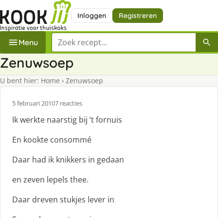
Inloggen
Registreren
Zoek een recept
Menu
Zenuwsoep
U bent hier:
Home
›
Zenuwsoep
5 februari 2010
7 reacties
Ik werkte naarstig bij ’t fornuis
En kookte consommé
Daar had ik knikkers in gedaan
en zeven lepels thee.
Daar dreven stukjes lever in