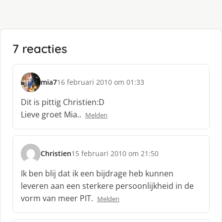
7 reacties
mia7
16 februari 2010 om 01:33
s
c
Dit is pittig Christien:D
h
Lieve groet Mia..
Melden
r
e
e
f
Christien
15 februari 2010 om 21:50
s
:
c
Ik ben blij dat ik een bijdrage heb kunnen
h
leveren aan een sterkere persoonlijkheid in de
r
vorm van meer PIT.
Melden
e
e
f