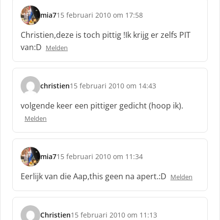
:
mia7
15 februari 2010 om 17:58
s
c
Christien,deze is toch pittig !Ik krijg er zelfs PIT
h
van:D
Melden
r
e
e
f
christien
15 februari 2010 om 14:43
s
:
c
volgende keer een pittiger gedicht (hoop ik).
h
Melden
r
e
e
f
mia7
15 februari 2010 om 11:34
s
:
c
Eerlijk van die Aap,this geen na apert.:D
Melden
h
r
e
e
Christien
15 februari 2010 om 11:13
s