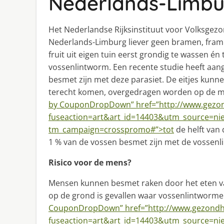
Nederlands-Limbu
Het Nederlandse Rijksinstituut voor Volksgezo
Nederlands-Limburg liever geen bramen, fram
fruit uit eigen tuin eerst grondig te wassen é
vossenlintworm. Een recente studie heeft aan
besmet zijn met deze parasiet. De eitjes kunne
terecht komen, overgedragen worden op de me
by CouponDropDown” href=”http://www.gezon
fuseaction=art&art_id=14403&utm_source=
tm_campaign=crosspromo#”>tot
de helft van 
1 % van de vossen besmet zijn met de vossenl
Risico voor de mens?
Mensen kunnen besmet raken door het eten van
op de grond is gevallen waar vossenlintwormei
CouponDropDown” href=”http://www.gezondhe
fuseaction=art&art_id=14403&utm_source=