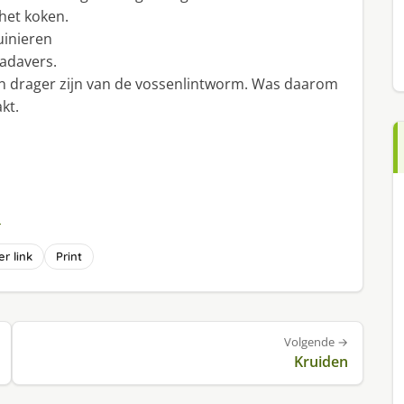
 het koken.
uinieren
kadavers.
en drager zijn van de vossenlintworm. Was daarom
kt.
s
r link
Print
Volgende →
Kruiden