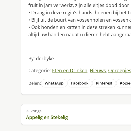
fruit in jam verwerkt, zijn alle eitjes dood door
• Draag in deze regio’s handschoenen bij het t
• Blijf uit de buurt van vossenholen en vossen
• Ook honden en katten in deze streken kunn
altijd uw handen nadat u dieren hebt aangeraa
By: derbyke
Categorie:
Eten en Drinken
,
Nieuws
,
Oproepje
Delen:
WhatsApp
Facebook
Pinterest
Kopiee
Bericht
← Vorige
navigatie
Appelig en Stekelig