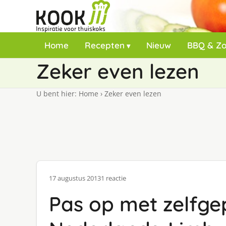
Home
Recepten
Nieuw
BBQ & Z
Zeker even lezen
U bent hier:
Home
›
Zeker even lezen
17 augustus 2013
1 reactie
Pas op met zelfgepl