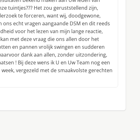
resultaten bekend maken aan Uw leden van
nze tuintjes??? Het zou geruststellend zijn,
rzoek te forceren, want wij, doodgewone,
en ons echt vragen aangaande DSM en dit reeds
ndheid voor het lezen van mijn lange reactie,
 kan met deze vraag die ons allen door het
potten en pannen vrolijk swingen en sudderen
 waarvoor dank aan allen, zonder uitzondering,
aatsen ! Bij deze wens ik U en Uw Team nog een
e week, vergezeld met de smaakvolste gerechten