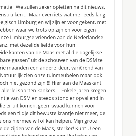
matie ! We zullen zeker opletten na dit nieuws,
enstruiken … Maar even iets wat me reeds lang
lgisch Limburg en wij zijn er voor gekent, met
hebben waar we trots op zijn en voor eigen
r onze Limburgse vrienden aan de Nederlandse
enz. met dezelfde liefde voor hun
eide kanten van de Maas met al die dagelijkse
bare gassen” uit de schouwen van de DSM te
rie maanden een andere kleur, variërend van
. Natuurlijk zien onze tuinmeubelen maar ook
n toch niet gezond zijn !!! Hier aan de Maaskant
 allerlei soorten kankers … Enkele jaren kregen
rantje van DSM en steeds stond er opvallend in
e er uit komen, geen kwaad kunnen voor
s een tijdje dit bewuste krantje niet meer, de
 ons hiermee wil of kan helpen. Mijn grote
beide zijden van de Maas, sterker! Kunt U een