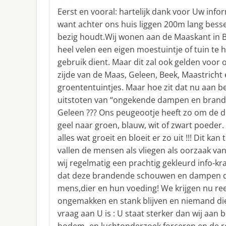
c
Eerst en vooral: hartelijk dank voor Uw infor
h
want achter ons huis liggen 200m lang bess
r
bezig houdt.Wij wonen aan de Maaskant in Be
e
heel velen een eigen moestuintje of tuin te 
e
f
gebruik dient. Maar dit zal ook gelden voo
:
zijde van de Maas, Geleen, Beek, Maastricht 
groententuintjes. Maar hoe zit dat nu aan b
uitstoten van “ongekende dampen en brand
Geleen ??? Ons peugeootje heeft zo om de d
geel naar groen, blauw, wit of zwart poeder
alles wat groeit en bloeit er zo uit !!! Dit ka
vallen de mensen als vliegen als oorzaak van
wij regelmatig een prachtig gekleurd info-k
dat deze brandende schouwen en dampen di
mens,dier en hun voeding! We krijgen nu reed
ongemakken en stank blijven en niemand die
vraag aan U is : U staat sterker dan wij aan 