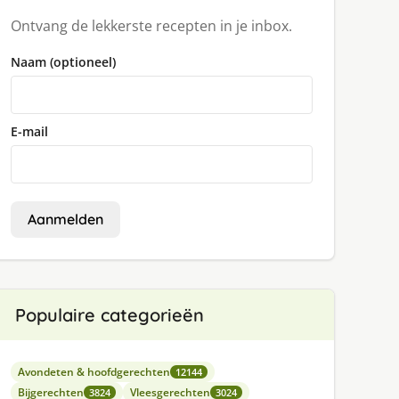
Ontvang de lekkerste recepten in je inbox.
Naam (optioneel)
E-mail
Aanmelden
Populaire categorieën
Avondeten & hoofdgerechten
12144
Bijgerechten
Vleesgerechten
3824
3024