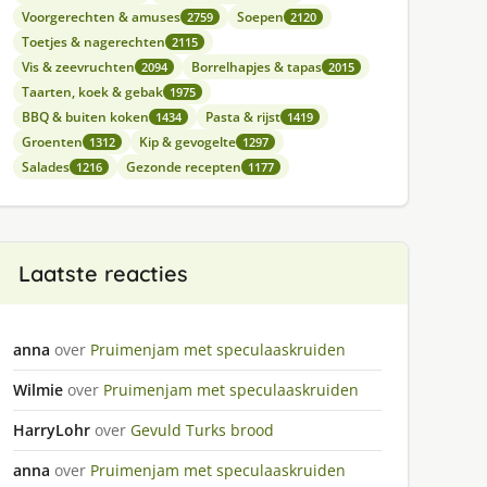
Voorgerechten & amuses
Soepen
2759
2120
Toetjes & nagerechten
2115
Vis & zeevruchten
Borrelhapjes & tapas
2094
2015
Taarten, koek & gebak
1975
BBQ & buiten koken
Pasta & rijst
1434
1419
Groenten
Kip & gevogelte
1312
1297
Salades
Gezonde recepten
1216
1177
Laatste reacties
anna
over
Pruimenjam met speculaaskruiden
Wilmie
over
Pruimenjam met speculaaskruiden
HarryLohr
over
Gevuld Turks brood
anna
over
Pruimenjam met speculaaskruiden