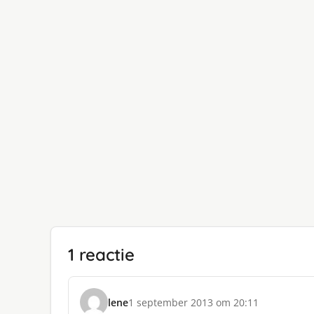
1 reactie
lene
1 september 2013 om 20:11
s