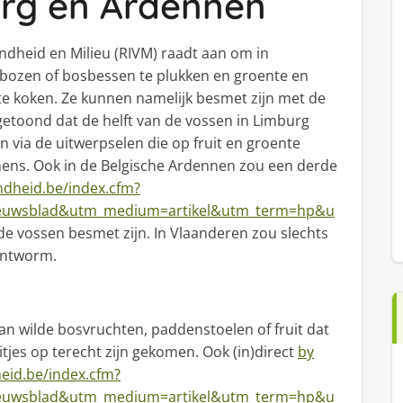
rg en Ardennen
ndheid en Milieu (RIVM) raadt aan om in
bozen of bosbessen te plukken en groente en
n te koken. Ze kunnen namelijk besmet zijn met de
getoond dat de helft van de vossen in Limburg
n via de uitwerpselen die op fruit en groente
ns. Ook in de Belgische Ardennen zou een derde
dheid.be/index.cfm?
nieuwsblad&utm_medium=artikel&utm_term=hp&u
de vossen besmet zijn. In Vlaanderen zou slechts
intworm.
 wilde bosvruchten, paddenstoelen of fruit dat
tjes op terecht zijn gekomen. Ook (in)direct
by
id.be/index.cfm?
nieuwsblad&utm_medium=artikel&utm_term=hp&u