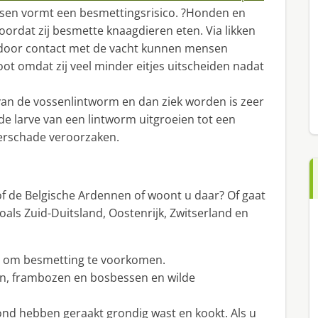
sen vormt een besmettingsrisico. ?Honden en
ordat zij besmette knaagdieren eten. Via likken
n door contact met de vacht kunnen mensen
root omdat zij veel minder eitjes uitscheiden nadat
an de vossenlintworm en dan ziek worden is zeer
n de larve van een lintworm uitgroeien tot een
verschade veroorzaken.
f de Belgische Ardennen of woont u daar? Of gaat
oals Zuid-Duitsland, Oostenrijk, Zwitserland en
 om besmetting te voorkomen.
en, frambozen en bosbessen en wilde
grond hebben geraakt grondig wast en kookt. Als u