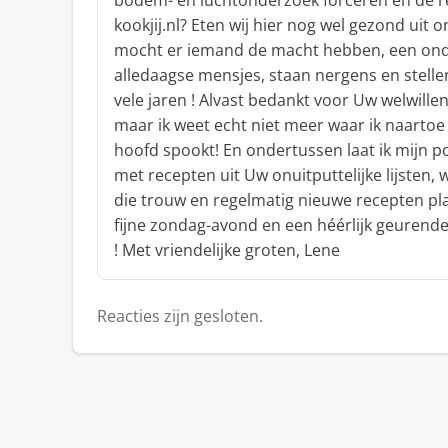
bodem- en luchtonderzoek forceren en de 
kookjij.nl? Eten wij hier nog wel gezond uit o
mocht er iemand de macht hebben, een onde
alledaagse mensjes, staan nergens en stell
vele jaren ! Alvast bedankt voor Uw welwille
maar ik weet echt niet meer waar ik naartoe
hoofd spookt! En ondertussen laat ik mijn 
met recepten uit Uw onuitputtelijke lijsten,
die trouw en regelmatig nieuwe recepten pl
fijne zondag-avond en een héérlijk geurend
! Met vriendelijke groten, Lene
Reacties zijn gesloten.