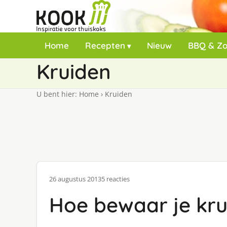
Home
Recepten
Nieuw
BBQ & Z
Kruiden
U bent hier:
Home
›
Kruiden
26 augustus 2013
5 reacties
Hoe bewaar je kru