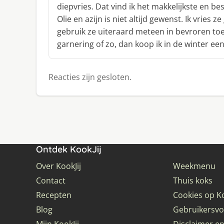
diepvries. Dat vind ik het makkelijkste en b
e
f
Olie en azijn is niet altijd gewenst. Ik vries
:
gebruik ze uiteraard meteen in bevroren toes
garnering of zo, dan koop ik in de winter ee
Reacties zijn gesloten.
Ontdek KookJij
Over KookJij
Weekmenu
Contact
Thuis koks
Recepten
Cookies op Ko
Blog
Gebruikersv