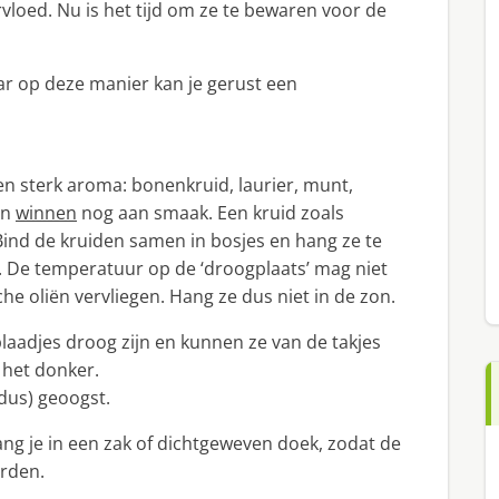
rvloed. Nu is het tijd om ze te bewaren voor de
aar op deze manier kan je gerust een
en sterk aroma: bonenkruid, laurier, munt,
en
winnen
nog aan smaak. Een kruid zoals
 Bind de kruiden samen in bosjes en hang ze te
. De temperatuur op de ‘droogplaats’ mag niet
he oliën vervliegen. Hang ze dus niet in de zon.
aadjes droog zijn en kunnen ze van de takjes
 het donker.
dus) geoogst.
ang je in een zak of dichtgeweven doek, zodat de
rden.