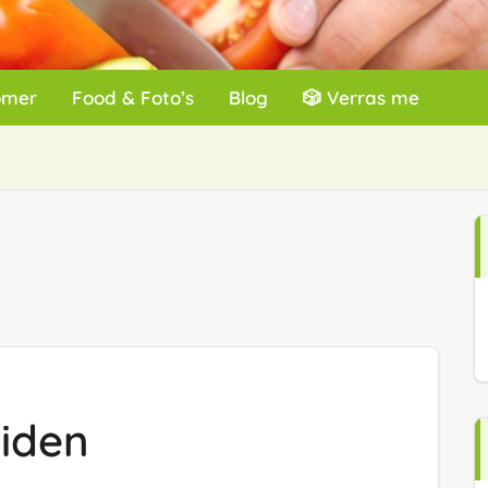
omer
Food & Foto’s
Blog
🎲 Verras me
iden