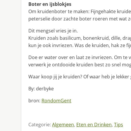
Boter en ijsblokjes
Om kruidenboter te maken: Fijngehakte kruiden 
peterselie door zachte boter roeren met wat z
Dit mengsel vries je in.
Kruiden zoals basilicum, bonenkruid, dille, dra
kun je ook invriezen. Was de kruiden, hak ze fi
Doe er water over en laat ze invriezen. Om te
verwerk je ontdooide kruiden best zo snel moge
Waar koop jij je kruiden? Of waar heb je lekke
By: derbyke
bron:
RondomGent
Categorie:
Algemeen
,
Eten en Drinken
,
Tips