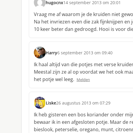
f
hugocnx
14 september 2013 om 20:01
s
:
c
Vraag me af waarom je de kruiden niet gewoon
h
Na het invriezen even die zak fijnknijpen en 
r
10 keer beter dan gedroogd. Hooi is voor di
e
e
f
:
Harry
6 september 2013 om 09:40
s
c
Ik haal altijd van die potjes met verse kruid
h
Meestal zijn ze al op voordat we het ook maa
r
het potje wel leeg.
Melden
e
e
f
:
Liske
26 augustus 2013 om 07:29
s
c
Ik heb gisteren een bos koriander onder mij
h
bewaar ik in een afgesloten potje. Maar de re
r
bieslook, peterselie, oregano, munt, citroenme
e