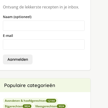
Ontvang de lekkerste recepten in je inbox.
Naam (optioneel)
E-mail
Aanmelden
Populaire categorieën
Avondeten & hoofdgerechten
12144
Bijgerechten
Vleesgerechten
3824
3024