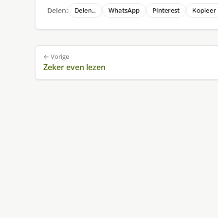
Delen:
WhatsApp
Pinterest
Delen…
Kopieer 
Bericht
← Vorige
navigatie
Zeker even lezen