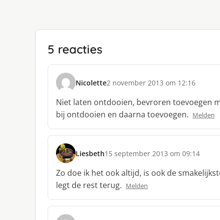
5 reacties
Nicolette
2 november 2013 om 12:16
s
c
Niet laten ontdooien, bevroren toevoegen m
h
bij ontdooien en daarna toevoegen.
Melden
r
e
e
f
Liesbeth
15 september 2013 om 09:14
s
:
c
Zo doe ik het ook altijd, is ook de smakelijk
h
legt de rest terug.
Melden
r
e
e