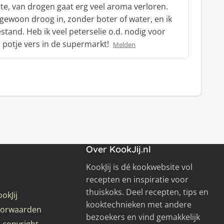
este, van drogen gaat erg veel aroma verloren.
 ze gewoon droog in, zonder boter of water, en ik
tand. Heb ik veel peterselie o.d. nodig voor
n potje vers in de supermarkt!
Melden
Over KookJij.nl
KookJij is dé kookwebsite vol
recepten en inspiratie voor
thuiskoks. Deel recepten, tips en
okJij
kooktechnieken met andere
oorwaarden
bezoekers en vind gemakkelijk