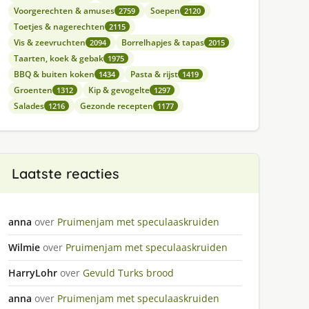
Voorgerechten & amuses
Soepen
2759
2120
Toetjes & nagerechten
2115
Vis & zeevruchten
Borrelhapjes & tapas
2094
2015
Taarten, koek & gebak
1975
BBQ & buiten koken
Pasta & rijst
1434
1419
Groenten
Kip & gevogelte
1312
1297
Salades
Gezonde recepten
1216
1177
Laatste reacties
anna
over
Pruimenjam met speculaaskruiden
Wilmie
over
Pruimenjam met speculaaskruiden
HarryLohr
over
Gevuld Turks brood
anna
over
Pruimenjam met speculaaskruiden