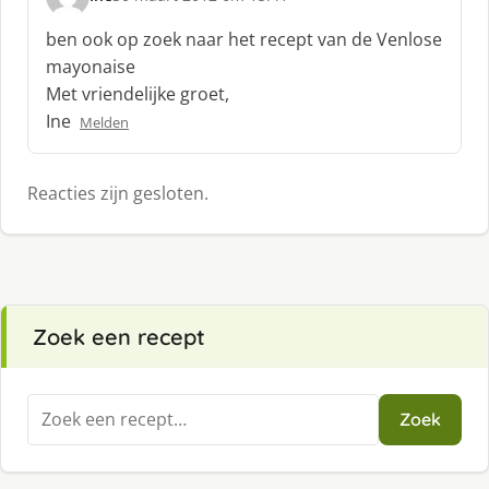
s
c
ben ook op zoek naar het recept van de Venlose
h
mayonaise
r
Met vriendelijke groet,
e
Ine
e
Melden
f
:
Reacties zijn gesloten.
Zoek een recept
Zoeken
Zoek
naar: