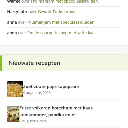
Wilmie
over
Pruimenjam met speculaaskruiden
HarryLohr
over
Gevuld Turks brood
anna
over
Pruimenjam met speculaaskruiden
anna
over
Snelle courgettesoep met witte kaas
Nieuwste recepten
Zoet-zoute paprikapopcorn
9 augustus 2026
Frisse volkoren boterham met kaas,
komkommer, paprika en ei
9 augustus 2026