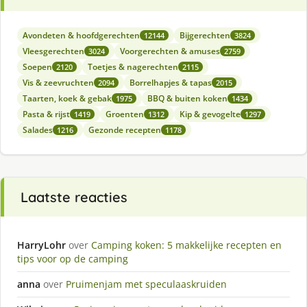
Avondeten & hoofdgerechten
Bijgerechten
12144
3824
Vleesgerechten
Voorgerechten & amuses
3024
2759
Soepen
Toetjes & nagerechten
2120
2115
Vis & zeevruchten
Borrelhapjes & tapas
2094
2015
Taarten, koek & gebak
BBQ & buiten koken
1975
1434
Pasta & rijst
Groenten
Kip & gevogelte
1419
1312
1297
Salades
Gezonde recepten
1216
1178
Laatste reacties
HarryLohr
over
Camping koken: 5 makkelijke recepten en
tips voor op de camping
anna
over
Pruimenjam met speculaaskruiden