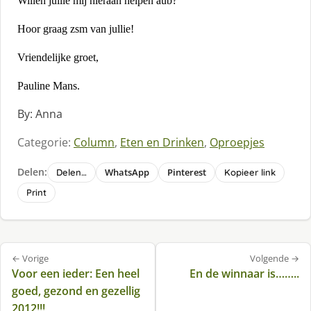
Willen jullie mij hieraan helpen aub?
Hoor graag zsm van jullie!
Vriendelijke groet,
Pauline Mans.
By: Anna
Categorie:
Column
,
Eten en Drinken
,
Oproepjes
Delen:
WhatsApp
Pinterest
Delen…
Kopieer link
Print
Bericht
← Vorige
Volgende →
navigatie
Voor een ieder: Een heel
En de winnaar is……..
goed, gezond en gezellig
2012!!!