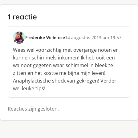
1 reactie
Frederike Willemse
14 augustus 2013 om 19:57
s
c
Wees wel voorzichtig met overjarige noten er
h
kunnen schimmels inkomen! Ik heb ooit een
r
walnoot gegeten waar schimmel in bleek te
e
zitten en het kostte me bijna mijn leven!
e
f
Anaphylactische shock van gekregen! Verder
:
wel leuke tips!
Reacties zijn gesloten.