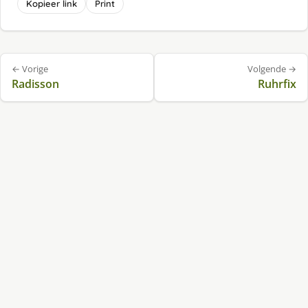
Kopieer link
Print
Bericht
← Vorige
Volgende →
navigatie
Radisson
Ruhrfix