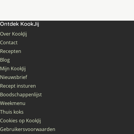
Ontdek KookJij
Over KookJij
Contact
Recepten
Blog
Mijn KookJij
Nieuwsbrief
Recept insturen
Boodschappenlijst
Weekmenu
Thuis koks
Cookies op KookJij
Gebruikersvoorwaarden