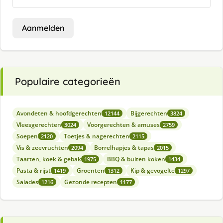
Aanmelden
Populaire categorieën
Avondeten & hoofdgerechten
Bijgerechten
12144
3824
Vleesgerechten
Voorgerechten & amuses
3024
2759
Soepen
Toetjes & nagerechten
2120
2115
Vis & zeevruchten
Borrelhapjes & tapas
2094
2015
Taarten, koek & gebak
BBQ & buiten koken
1975
1434
Pasta & rijst
Groenten
Kip & gevogelte
1419
1312
1297
Salades
Gezonde recepten
1216
1177