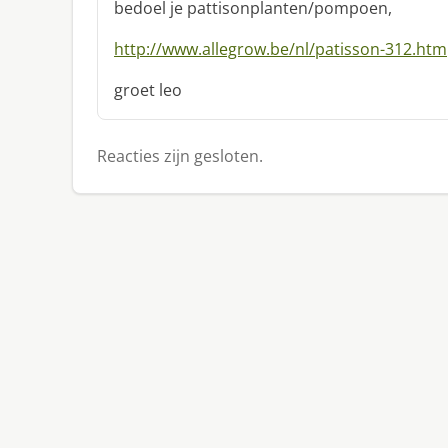
r
bedoel je pattisonplanten/pompoen,
e
e
http://www.allegrow.be/nl/patisson-312.htm
f
:
groet leo
Reacties zijn gesloten.