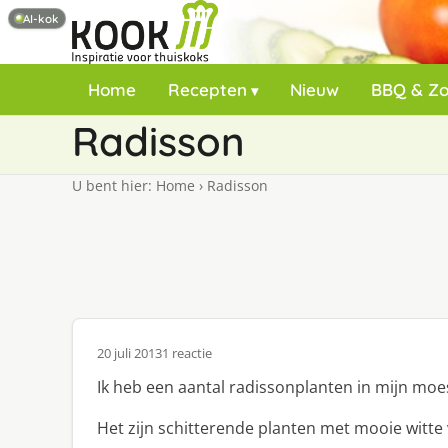
AI-kok
Home
Recepten
Nieuw
BBQ & Z
Radisson
U bent hier:
Home
›
Radisson
20 juli 2013
1 reactie
Ik heb een aantal radissonplanten in mijn moe
Het zijn schitterende planten met mooie witte