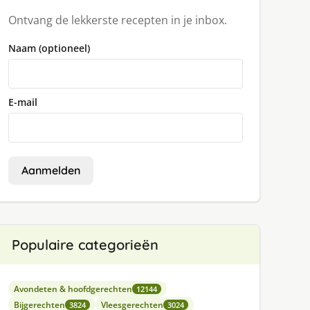
Ontvang de lekkerste recepten in je inbox.
Naam (optioneel)
E-mail
Aanmelden
Populaire categorieën
Avondeten & hoofdgerechten
12144
Bijgerechten
Vleesgerechten
3824
3024