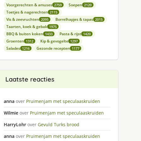
Voorgerechten & amuses
Soepen
2759
2120
Toetjes & nagerechten
2115
Vis & zeevruchten
Borrelhapjes & tapas
2095
2015
Taarten, koek & gebak
1975
BBQ & buiten koken
Pasta & rijst
1433
1420
Groenten
Kip & gevogelte
1312
1297
Salades
Gezonde recepten
1216
1177
Laatste reacties
anna
over
Pruimenjam met speculaaskruiden
Wilmie
over
Pruimenjam met speculaaskruiden
HarryLohr
over
Gevuld Turks brood
anna
over
Pruimenjam met speculaaskruiden