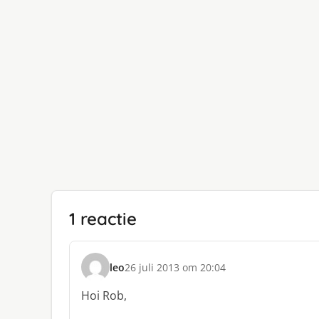
1 reactie
leo
26 juli 2013 om 20:04
s
c
Hoi Rob,
h