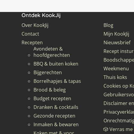
Ontdek KookJij
Over KookJij
Blog
Contact
Mijn KookJij
Recepten
Nieuwsbrief
Avondeten &
Recept instu
hoofdgerechten
Boodschappen
BBQ & buiten koken
Weekmenu
Bijgerechten
Thuis koks
Borrelhapjes & tapas
Cookies op Ko
Brood & beleg
Gebruikersv
Budget recepten
Disclaimer en
Dranken & cocktails
Privacyverkla
Gezonde recepten
Onrechtmati
Inmaken & bewaren
🎲 Verras me
Koken met & voor