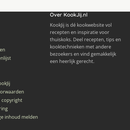
Over KookJij.nl
KookJij is dé kookwebsite vol
recepten en inspiratie voor
thuiskoks. Deel recepten, tips en
kooktechnieken met andere
ren
bezoekers en vind gemakkelijk
lijst
een heerlijk gerecht.
okJij
oorwaarden
 copyright
ring
ge inhoud melden