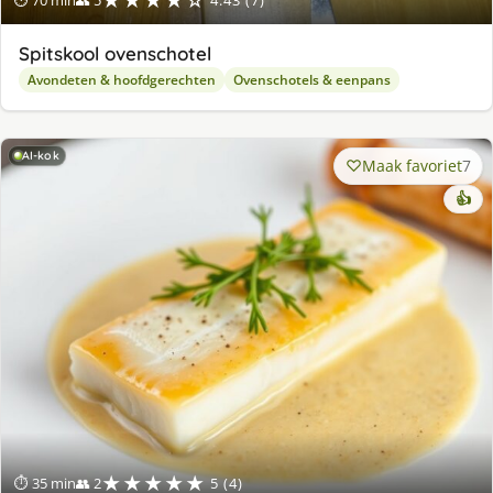
★★★★☆
⏱ 70 min
👥 5
4.43 (7)
Spitskool ovenschotel
Avondeten & hoofdgerechten
Ovenschotels & eenpans
AI-kok
Maak favoriet
7
👍
★★★★★
⏱ 35 min
👥 2
5 (4)