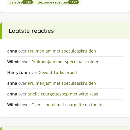
Salades
Gezonde recepten
1216
1177
Laatste reacties
anna
over
Pruimenjam met speculaaskruiden
Wilmie
over
Pruimenjam met speculaaskruiden
HarryLohr
over
Gevuld Turks brood
anna
over
Pruimenjam met speculaaskruiden
anna
over
Snelle courgettesoep met witte kaas
Wilmie
over
Ovenschotel met courgette en tonijn