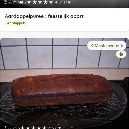
★★★★★
⏱ 25 min
👥 2
4.61 (18)
Aardappelpuree : feestelijk apart
Aardappels
Maak favoriet
6
👍
★★★★★
⏱ 60 min
4.5 (20)