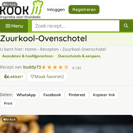
AI-kok
Inloggen
Registreren
Zoek een recept
Menu
Zuurkool-Ovenschotel
U bent hier:
Home
›
Recepten
›
Zuurkool-Ovenschotel
Avondeten & hoofdgerechten
Ovenschotels & eenpans
★★★★☆
Recept van
buddy73
4 (4)
Maak favoriet
2
👍
Lekker!
Delen:
WhatsApp
Facebook
Pinterest
Kopieer link
Print
AI-kok