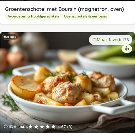
Groentenschotel met Boursin (magnetron, oven)
Avondeten & hoofdgerechten
Ovenschotels & eenpans
AI-kok
Maak favoriet
33
👍
★★★★★
⏱ 60 min
👥 4
4.67 (3)