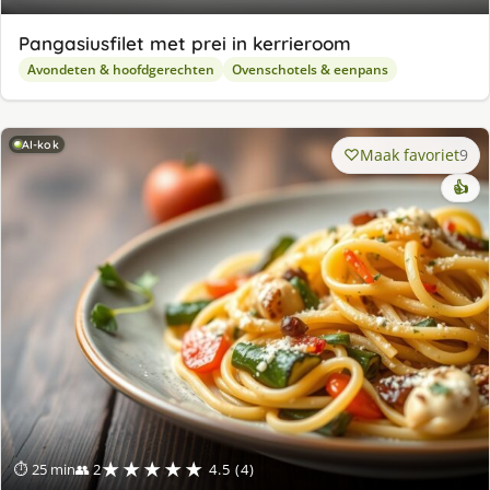
Pangasiusfilet met prei in kerrieroom
Avondeten & hoofdgerechten
Ovenschotels & eenpans
AI-kok
Maak favoriet
9
👍
★★★★★
⏱ 25 min
👥 2
4.5 (4)