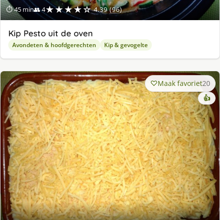
★★★★☆
⏱ 45 min
👥 4
4.39 (96)
Kip Pesto uit de oven
Avondeten & hoofdgerechten
Kip & gevogelte
Maak favoriet
20
👍