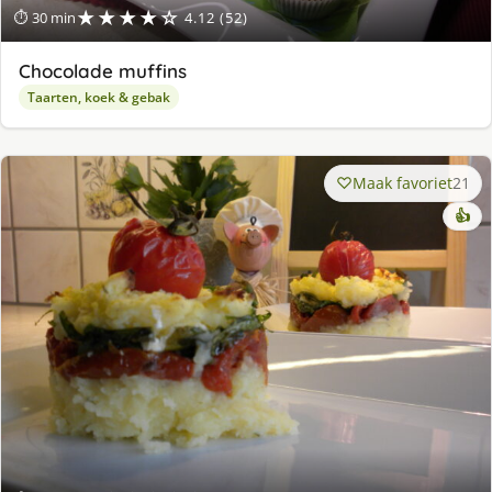
★★★★☆
⏱ 30 min
4.12 (52)
Chocolade muffins
Taarten, koek & gebak
Maak favoriet
21
👍