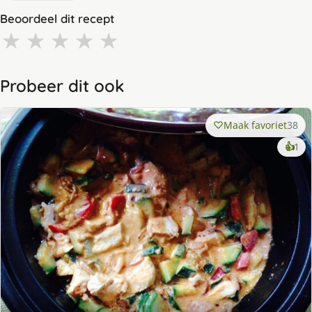
Beoordeel dit recept
★
★
★
★
★
Probeer dit ook
Maak favoriet
38
ke
👍
1
lek
ge