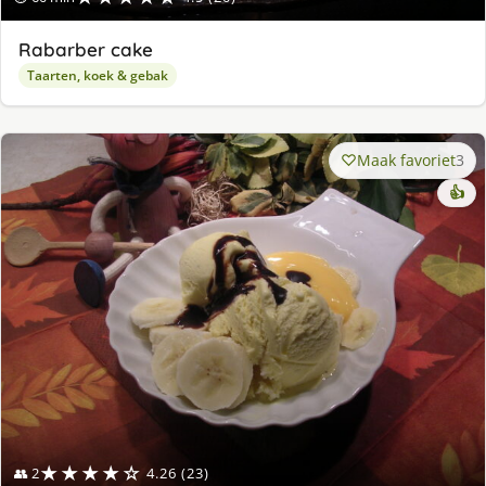
Rabarber cake
Taarten, koek & gebak
Maak favoriet
3
👍
★★★★☆
👥 2
4.26 (23)