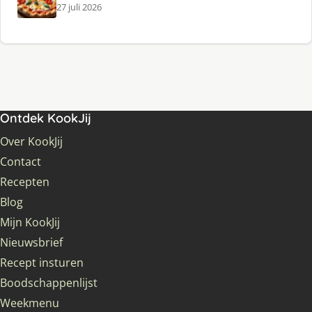
27 juli 2026
Ontdek KookJij
Over KookJij
Contact
Recepten
Blog
Mijn KookJij
Nieuwsbrief
Recept insturen
Boodschappenlijst
Weekmenu