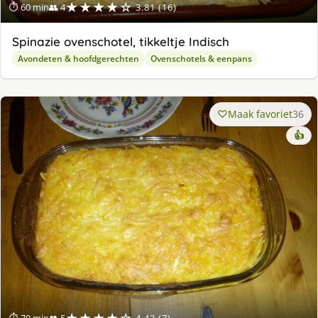
★★★★☆
⏱ 60 min
👥 4
3.81 (16)
Spinazie ovenschotel, tikkeltje Indisch
Avondeten & hoofdgerechten
Ovenschotels & eenpans
Maak favoriet
36
👍