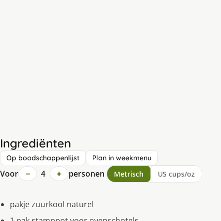
Ingrediënten
Op boodschappenlijst
Plan in weekmenu
−
+
Voor
4
personen
Metrisch
US cups/oz
pakje zuurkool naturel
1 pak stamppot voor ovenschotels