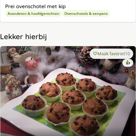
Prei ovenschotel met kip
Avondeten & hoofdgerechten
Ovenschotels & eenpans
Lekker hierbij
Maak favoriet
10
👍