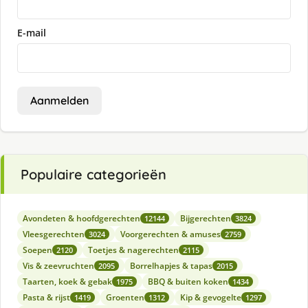
E-mail
Aanmelden
Populaire categorieën
Avondeten & hoofdgerechten
Bijgerechten
12144
3824
Vleesgerechten
Voorgerechten & amuses
3024
2759
Soepen
Toetjes & nagerechten
2120
2115
Vis & zeevruchten
Borrelhapjes & tapas
2095
2015
Taarten, koek & gebak
BBQ & buiten koken
1975
1434
Pasta & rijst
Groenten
Kip & gevogelte
1419
1312
1297