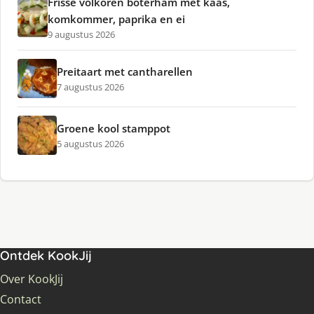
Frisse volkoren boterham met kaas,
komkommer, paprika en ei
9 augustus 2026
Preitaart met cantharellen
7 augustus 2026
Groene kool stamppot
5 augustus 2026
Ontdek KookJij
Over KookJij
Contact