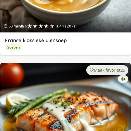
★★★★☆
⏱ 60 min
👥 6
4.44 (207)
Franse klassieke uiensoep
Soepen
Maak favoriet
25
👍