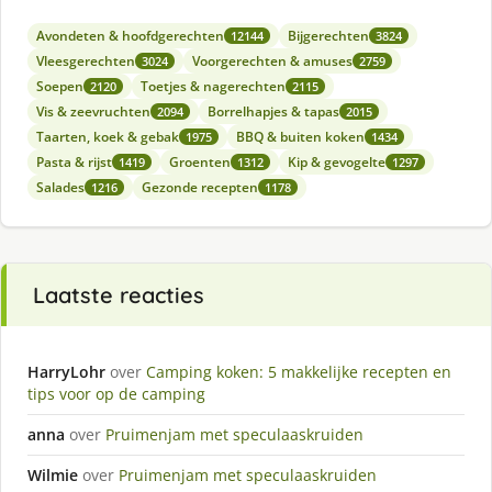
Avondeten & hoofdgerechten
Bijgerechten
12144
3824
Vleesgerechten
Voorgerechten & amuses
3024
2759
Soepen
Toetjes & nagerechten
2120
2115
Vis & zeevruchten
Borrelhapjes & tapas
2094
2015
Taarten, koek & gebak
BBQ & buiten koken
1975
1434
Pasta & rijst
Groenten
Kip & gevogelte
1419
1312
1297
Salades
Gezonde recepten
1216
1178
Laatste reacties
HarryLohr
over
Camping koken: 5 makkelijke recepten en
tips voor op de camping
anna
over
Pruimenjam met speculaaskruiden
Wilmie
over
Pruimenjam met speculaaskruiden