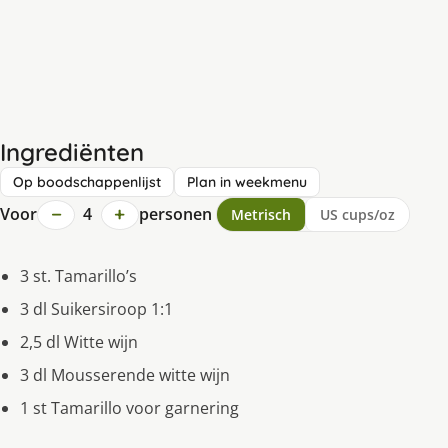
Ingrediënten
Op boodschappenlijst
Plan in weekmenu
−
+
Voor
4
personen
Metrisch
US cups/oz
3 st. Tamarillo’s
3 dl Suikersiroop 1:1
2,5 dl Witte wijn
3 dl Mousserende witte wijn
1 st Tamarillo voor garnering