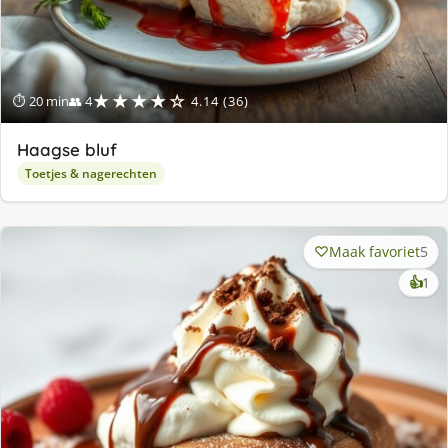
★★★★☆
⏱ 20 min
👥 4
4.14 (36)
Haagse bluf
Toetjes & nagerechten
Maak favoriet
5
ke
👍
1
lek
ge