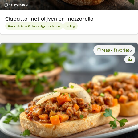
⏱ 10 min
👥 4
Ciabatta met olijven en mozzarella
Avondeten & hoofdgerechten
Beleg
Maak favoriet
6
👍