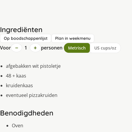
Ingrediënten
Op boodschappenlijst
Plan in weekmenu
−
+
Voor
1
personen
Metrisch
US cups/oz
afgebakken wit pistoletje
48 + kaas
kruidenkaas
eventueel pizzakruiden
Benodigdheden
Oven