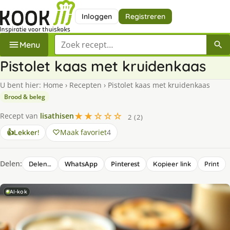
Inloggen
Registreren
Zoek een recept
Menu
Pistolet kaas met kruidenkaas
U bent hier:
Home
›
Recepten
›
Pistolet kaas met kruidenkaas
Brood & beleg
★★☆☆☆
Recept van
lisathisen
2 (2)
Maak favoriet
4
👍
Lekker!
Delen:
WhatsApp
Pinterest
Delen…
Kopieer link
Print
AI-kok