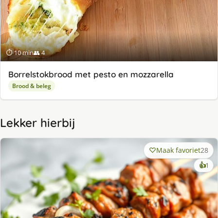
⏱ 10 min
👥 4
Borrelstokbrood met pesto en mozzarella
Brood & beleg
Lekker hierbij
Maak favoriet
28
ke
👍
1
lek
ge