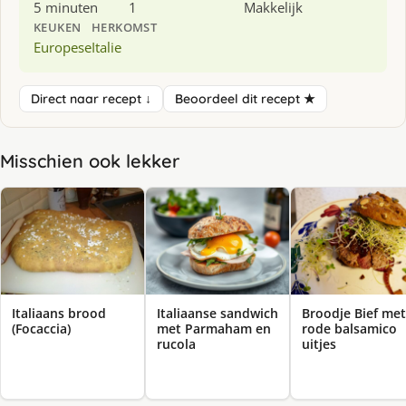
5 minuten
1
Makkelijk
KEUKEN
HERKOMST
Europese
Italie
Direct naar recept ↓
Beoordeel dit recept ★
Misschien ook lekker
Italiaans brood
Italiaanse sandwich
Broodje Bief met
(Focaccia)
met Parmaham en
rode balsamico
rucola
uitjes