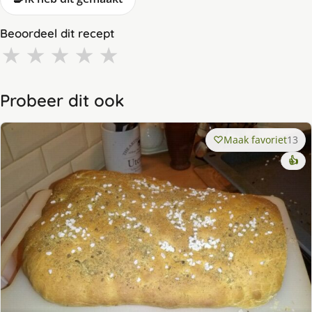
Beoordeel dit recept
★
★
★
★
★
Probeer dit ook
Maak favoriet
13
👍