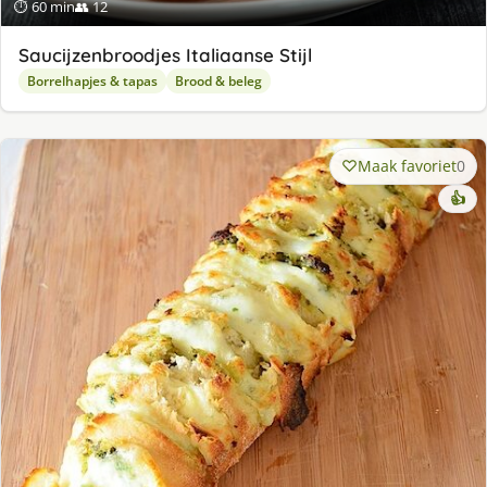
⏱ 60 min
👥 12
Saucijzenbroodjes Italiaanse Stijl
Borrelhapjes & tapas
Brood & beleg
Maak favoriet
0
👍