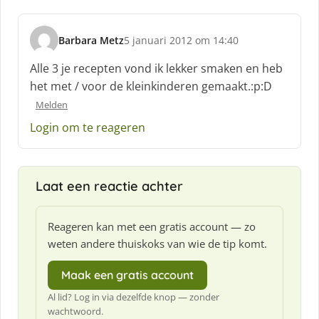
Barbara Metz
5 januari 2012 om 14:40
s
c
Alle 3 je recepten vond ik lekker smaken en heb
h
het met / voor de kleinkinderen gemaakt.:p:D
r
Melden
e
e
Login om te reageren
f
:
Laat een reactie achter
Reageren kan met een gratis account — zo
weten andere thuiskoks van wie de tip komt.
Maak een gratis account
Al lid? Log in via dezelfde knop — zonder
wachtwoord.