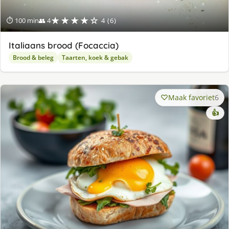
★★★★☆
⏱ 100 min
👥 4
4 (6)
Italiaans brood (Focaccia)
Brood & beleg
Taarten, koek & gebak
Maak favoriet
6
👍