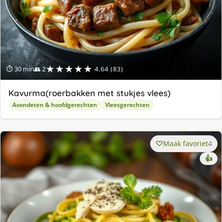
★★★★★
⏱ 30 min
👥 2
4.64 (83)
Kavurma(roerbakken met stukjes vlees)
Avondeten & hoofdgerechten
Vleesgerechten
Maak favoriet
4
👍