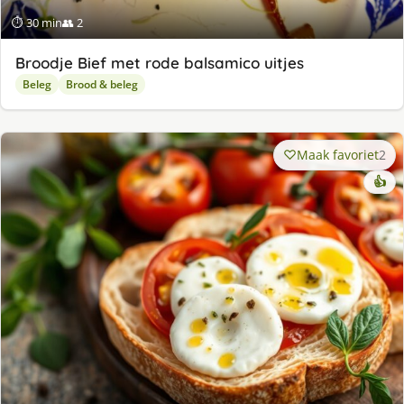
⏱ 30 min
👥 2
Broodje Bief met rode balsamico uitjes
Beleg
Brood & beleg
Maak favoriet
2
👍