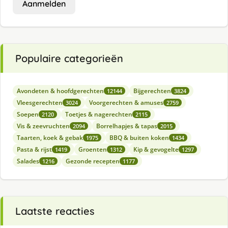
Aanmelden
Populaire categorieën
Avondeten & hoofdgerechten
Bijgerechten
12144
3824
Vleesgerechten
Voorgerechten & amuses
3024
2759
Soepen
Toetjes & nagerechten
2120
2115
Vis & zeevruchten
Borrelhapjes & tapas
2094
2015
Taarten, koek & gebak
BBQ & buiten koken
1975
1434
Pasta & rijst
Groenten
Kip & gevogelte
1419
1312
1297
Salades
Gezonde recepten
1216
1177
Laatste reacties