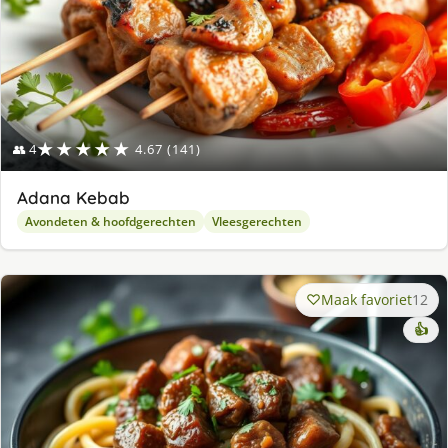
★★★★★
👥 4
4.67 (141)
Adana Kebab
Avondeten & hoofdgerechten
Vleesgerechten
Maak favoriet
12
👍