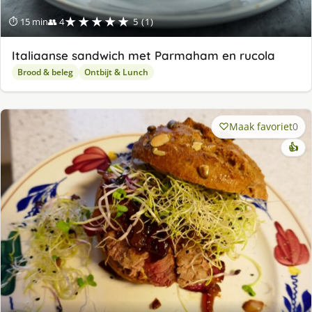
★★★★★
⏱ 15 min
👥 4
5 (1)
Italiaanse sandwich met Parmaham en rucola
Brood & beleg
Ontbijt & Lunch
Maak favoriet
0
👍