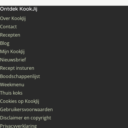
Ontdek KookJij
Over KookJij
Contact
Recepten
Blog
Mijn KookJij
Nieuwsbrief
Recept insturen
Boodschappenlijst
Weekmenu
Thuis koks
Cookies op KookJij
Gebruikersvoorwaarden
Disclaimer en copyright
Privacyverklaring