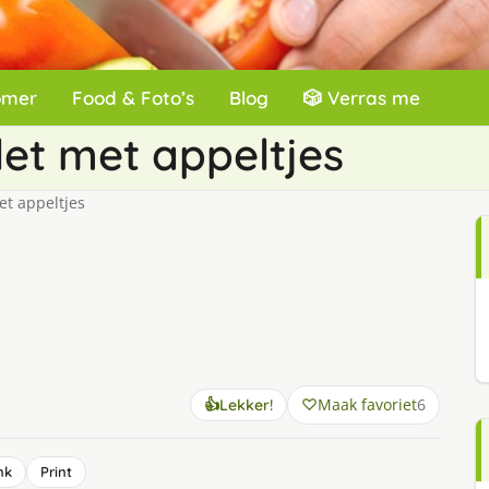
omer
Food & Foto’s
Blog
🎲 Verras me
et met appeltjes
et appeltjes
Maak favoriet
6
👍
Lekker!
nk
Print