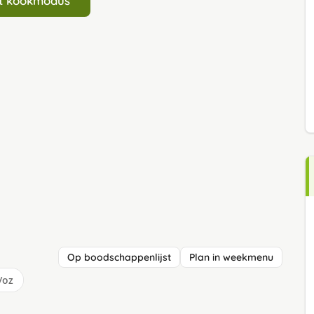
art kookmodus
Op boodschappenlijst
Plan in weekmenu
/oz