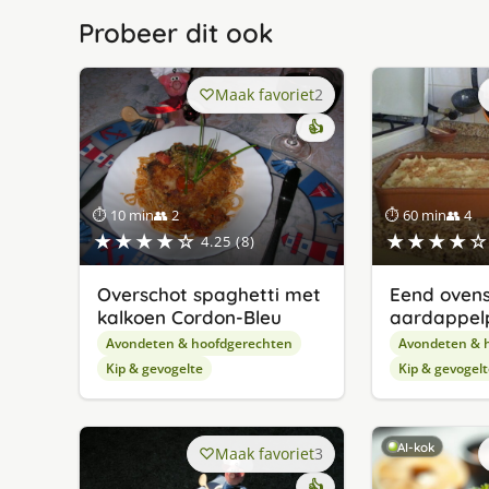
Probeer dit ook
Maak favoriet
2
👍
⏱ 10 min
👥 2
⏱ 60 min
👥 4
★★★★☆
★★★★☆
4.25 (8)
Overschot spaghetti met
Eend ovens
kalkoen Cordon-Bleu
aardappel
Avondeten & hoofdgerechten
Avondeten & 
Kip & gevogelte
Kip & gevogelt
AI-kok
Maak favoriet
3
👍