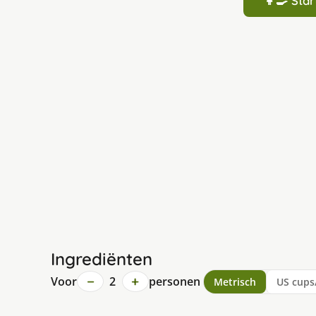
👩‍🍳 St
Ingrediënten
−
+
Voor
2
personen
Metrisch
US cups