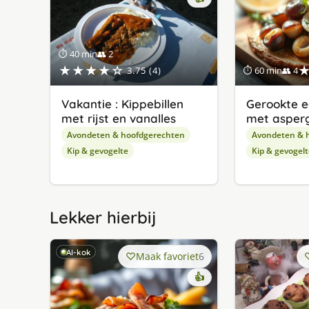
⏱ 40 min
👥 2
★★★★☆
3.75 (4)
⏱ 60 min
👥 4
Vakantie : Kippebillen
Gerookte 
met rijst en vanalles
met asper
Avondeten & hoofdgerechten
Avondeten & 
Kip & gevogelte
Kip & gevogelt
Lekker hierbij
AI-kok
Maak favoriet
6
👍