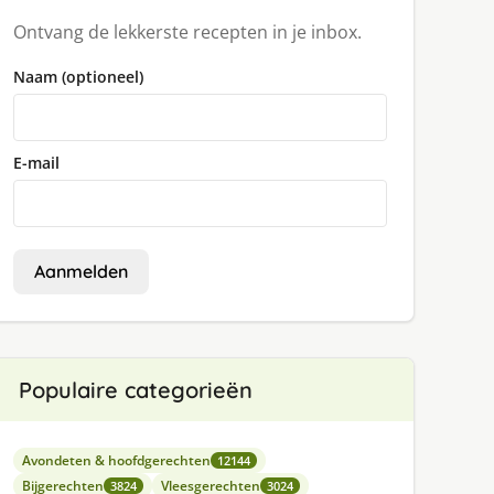
Ontvang de lekkerste recepten in je inbox.
Naam (optioneel)
E-mail
Aanmelden
Populaire categorieën
Avondeten & hoofdgerechten
12144
Bijgerechten
Vleesgerechten
3824
3024