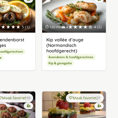
★★★★★
★★★★☆
5 (1)
⏱ 120 min
👥 4
4 (2)
eendenborst
Kip vallée d’auge
ges
(Normandisch
hoofdgerecht)
hoofdgerechten
Avondeten & hoofdgerechten
e
Kip & gevogelte
Maak favoriet
10
Maak favoriet
21
👍
👍