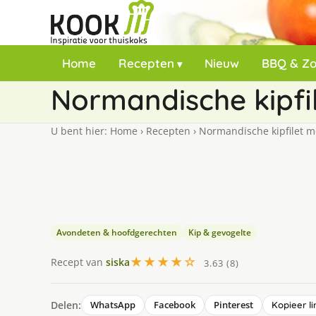
Home
Recepten
Nieuw
BBQ & Z
Normandische kipfil
U bent hier:
Home
›
Recepten
›
Normandische kipfilet m
Avondeten & hoofdgerechten
Kip & gevogelte
★★★★☆
Recept van
siska
3.63 (8)
Delen:
WhatsApp
Facebook
Pinterest
Kopieer li