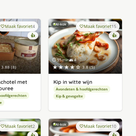
AI-kok
Maak favoriet
4
Maak favoriet
15
👍
👍
⏱ 55 min
👥 4
★★★★☆
3.88 (8)
3.8 (5)
chotel met
Kip in witte wijn
puree
Avondeten & hoofdgerechten
hoofdgerechten
Kip & gevogelte
e
AI-kok
Maak favoriet
2
Maak favoriet
10
👍
👍