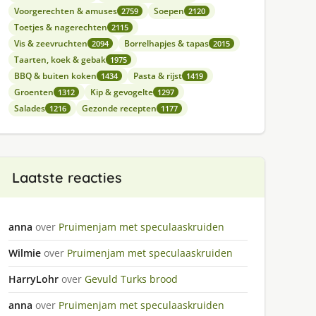
Voorgerechten & amuses
Soepen
2759
2120
Toetjes & nagerechten
2115
Vis & zeevruchten
Borrelhapjes & tapas
2094
2015
Taarten, koek & gebak
1975
BBQ & buiten koken
Pasta & rijst
1434
1419
Groenten
Kip & gevogelte
1312
1297
Salades
Gezonde recepten
1216
1177
Laatste reacties
anna
over
Pruimenjam met speculaaskruiden
Wilmie
over
Pruimenjam met speculaaskruiden
HarryLohr
over
Gevuld Turks brood
anna
over
Pruimenjam met speculaaskruiden