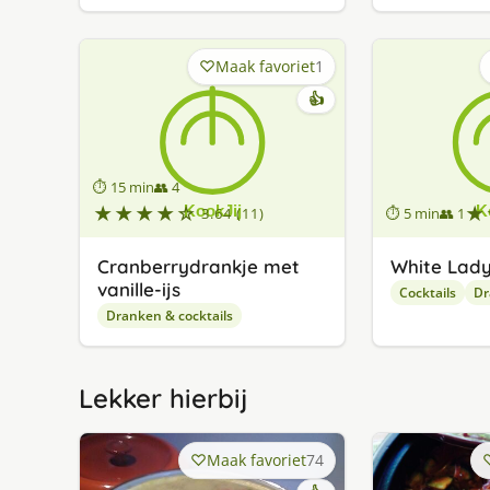
Maak favoriet
1
👍
⏱ 15 min
👥 4
★★★★☆
★
3.64 (11)
⏱ 5 min
👥 1
Cranberrydrankje met
White Lad
vanille-ijs
Cocktails
Dr
Dranken & cocktails
Lekker hierbij
Maak favoriet
74