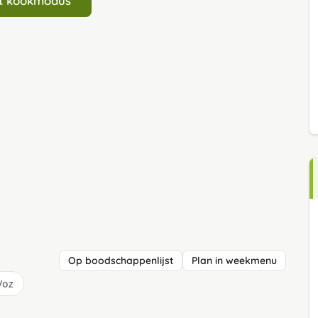
art kookmodus
Op boodschappenlijst
Plan in weekmenu
/oz