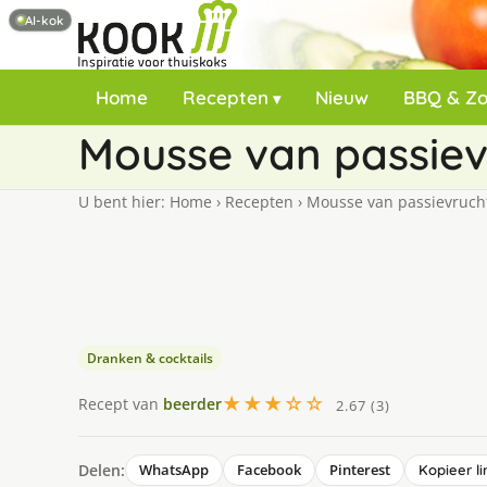
AI-kok
Home
Recepten
Nieuw
BBQ & Z
Mousse van passievr
U bent hier:
Home
›
Recepten
›
Mousse van passievruchte
Dranken & cocktails
★★★☆☆
Recept van
beerder
2.67 (3)
Delen:
WhatsApp
Facebook
Pinterest
Kopieer li