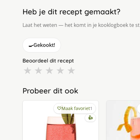
Heb je dit recept gemaakt?
Laat het weten — het komt in je kooklogboek te s
🍳
Gekookt!
Beoordeel dit recept
★
★
★
★
★
Probeer dit ook
Maak favoriet
1
👍