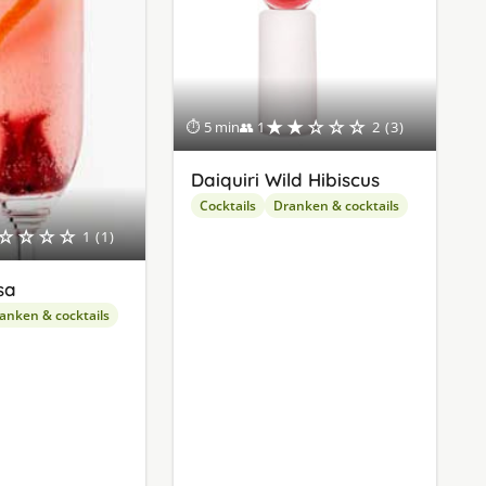
★★☆☆☆
⏱ 5 min
👥 1
2 (3)
Daiquiri Wild Hibiscus
Cocktails
Dranken & cocktails
☆☆☆☆
1 (1)
sa
anken & cocktails