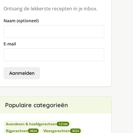
Ontvang de lekkerste recepten in je inbox.
Naam (optioneel)
E-mail
Aanmelden
Populaire categorieën
Avondeten & hoofdgerechten
12144
Bijgerechten
Vleesgerechten
3824
3024