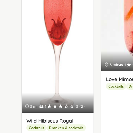
★
⏱ 5 min
👥 1
Love Mimo
Cocktails
Dr
★★★☆☆
⏱ 3 min
👥 1
3 (2)
Wild Hibiscus Royal
Cocktails
Dranken & cocktails