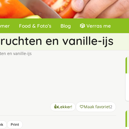
omer
Food & Foto’s
Blog
🎲 Verras me
uchten en vanille-ijs
n en vanille-ijs
Maak favoriet
2
👍
Lekker!
nk
Print