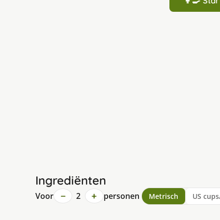
👩‍🍳 St
Ingrediënten
−
+
Voor
2
personen
Metrisch
US cups