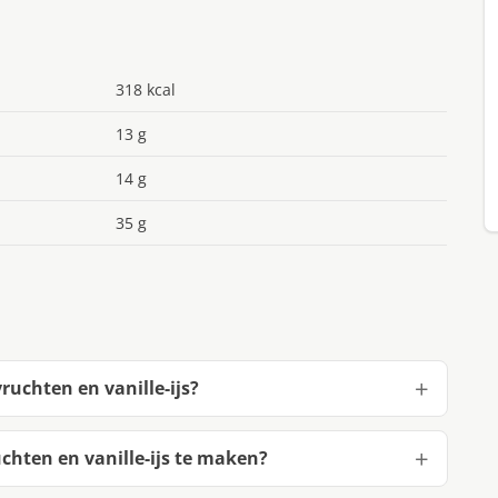
318 kcal
13 g
14 g
35 g
uchten en vanille-ijs?
hten en vanille-ijs te maken?