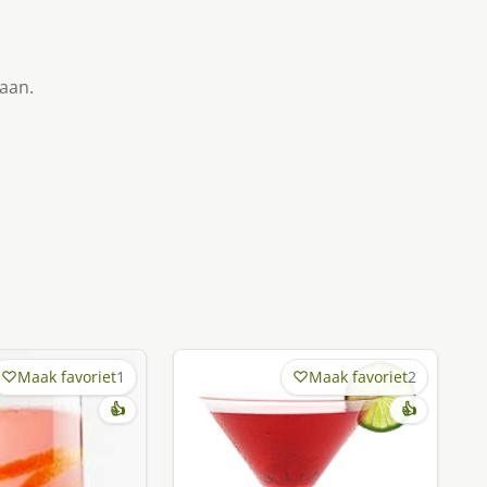
taan.
Maak favoriet
1
Maak favoriet
2
👍
👍