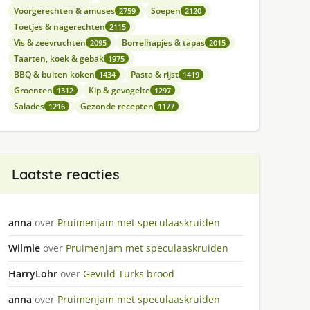
Voorgerechten & amuses
Soepen
2759
2120
Toetjes & nagerechten
2115
Vis & zeevruchten
Borrelhapjes & tapas
2095
2015
Taarten, koek & gebak
1975
BBQ & buiten koken
Pasta & rijst
1434
1419
Groenten
Kip & gevogelte
1312
1297
Salades
Gezonde recepten
1216
1177
Laatste reacties
anna
over
Pruimenjam met speculaaskruiden
Wilmie
over
Pruimenjam met speculaaskruiden
HarryLohr
over
Gevuld Turks brood
anna
over
Pruimenjam met speculaaskruiden