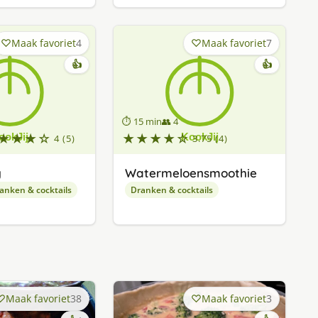
Maak favoriet
4
Maak favoriet
7
👍
👍
⏱ 15 min
👥 4
★★★☆
★★★★☆
4 (5)
3.75 (4)
y
Watermeloensmoothie
anken & cocktails
Dranken & cocktails
Maak favoriet
38
Maak favoriet
3