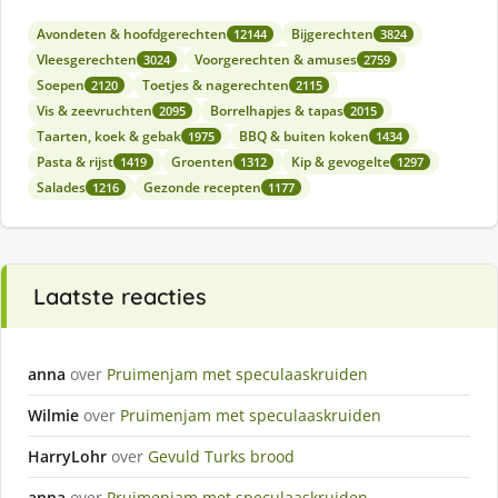
Avondeten & hoofdgerechten
Bijgerechten
12144
3824
Vleesgerechten
Voorgerechten & amuses
3024
2759
Soepen
Toetjes & nagerechten
2120
2115
Vis & zeevruchten
Borrelhapjes & tapas
2095
2015
Taarten, koek & gebak
BBQ & buiten koken
1975
1434
Pasta & rijst
Groenten
Kip & gevogelte
1419
1312
1297
Salades
Gezonde recepten
1216
1177
Laatste reacties
anna
over
Pruimenjam met speculaaskruiden
Wilmie
over
Pruimenjam met speculaaskruiden
HarryLohr
over
Gevuld Turks brood
anna
over
Pruimenjam met speculaaskruiden