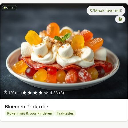
AI-kok
Maak favoriet
0
👍
★★★★☆
⏱ 120 min
4.33 (3)
Bloemen Traktatie
Koken met & voor kinderen
Traktaties