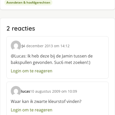
Avondeten & hoofdgerechten
2 reacties
:)
4 december 2013 om 14:12
s
c
@Lucas: Ik heb deze bij de Jamin tussen de
h
bakspullen gevonden. Suc6 met zoeken!:)
r
e
Login om te reageren
e
f
:
lucas
10 augustus 2009 om 10:09
s
c
Waar kan ik zwarte kleurstof vinden?
h
Login om te reageren
r