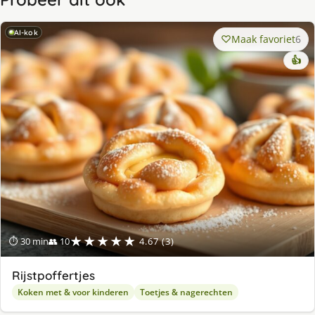
AI-kok
Maak favoriet
6
👍
★★★★★
⏱ 30 min
👥 10
4.67 (3)
Rijstpoffertjes
Koken met & voor kinderen
Toetjes & nagerechten