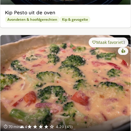
Kip Pesto uit de oven
Avondeten & hoofdgerechten
Kip & gevogelte
Maak favoriet
3
👍
★★★★☆
⏱ 70 min
👥 4
4.29 (45)