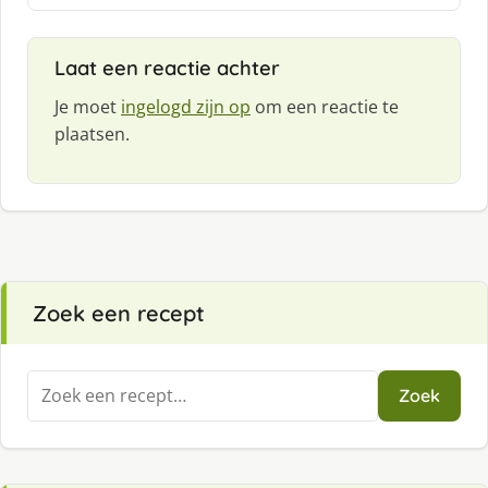
e
e
f
Laat een reactie achter
:
Je moet
ingelogd zijn op
om een reactie te
plaatsen.
Zoek een recept
Zoeken
Zoek
naar: