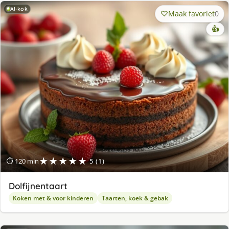
AI-kok
Maak favoriet
0
👍
★★★★★
⏱ 120 min
5 (1)
Dolfijnentaart
Koken met & voor kinderen
Taarten, koek & gebak