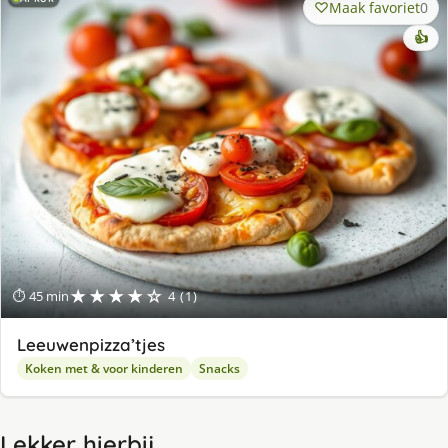
Maak favoriet
0
👍
★★★★☆
⏱ 45 min
4 (1)
Leeuwenpizza’tjes
Koken met & voor kinderen
Snacks
Lekker hierbij