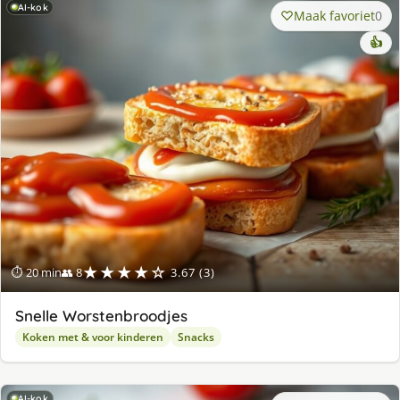
AI-kok
Maak favoriet
0
👍
★★★★☆
⏱ 20 min
👥 8
3.67 (3)
Snelle Worstenbroodjes
Koken met & voor kinderen
Snacks
AI-kok