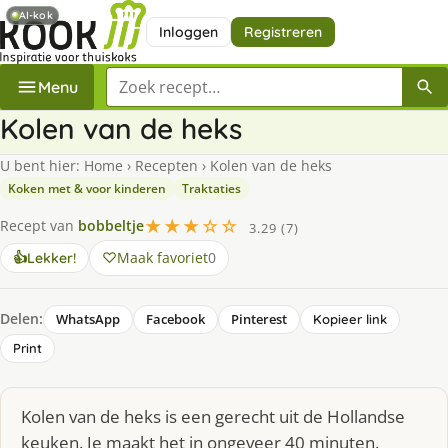
AI-kok
Inloggen
Registreren
Zoek een recept
Menu
Kolen van de heks
U bent hier:
Home
›
Recepten
›
Kolen van de heks
Koken met & voor kinderen
Traktaties
★★★☆☆
Recept van
bobbeltje
3.29 (7)
Maak favoriet
0
👍
Lekker!
Delen:
WhatsApp
Facebook
Pinterest
Kopieer link
Print
Kolen van de heks is een gerecht uit de Hollandse
keuken. Je maakt het in ongeveer 40 minuten.