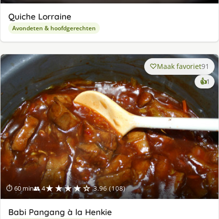
Quiche Lorraine
Avondeten & hoofdgerechten
Maak favoriet
91
ke
👍
1
lek
ge
★★★★☆
⏱ 60 min
👥 4
3.96 (108)
Babi Pangang à la Henkie