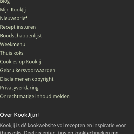
Blog
Mijn KookJij
Nieuwsbrief
Recept insturen
Boodschappenlijst
Weekmenu
Thuis koks
Cookies op KookJij
Gebruikersvoorwaarden
Disclaimer en copyright
Privacyverklaring
Onrechtmatige inhoud melden
Over KookJij.nl
KookJij is dé kookwebsite vol recepten en inspiratie voor
thuiskoks. Deel recepten, tips en kooktechnieken met