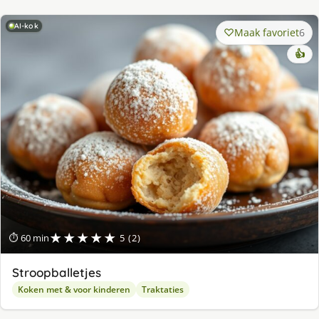
AI-kok
Maak favoriet
6
👍
★★★★★
⏱ 60 min
5 (2)
Stroopballetjes
Koken met & voor kinderen
Traktaties