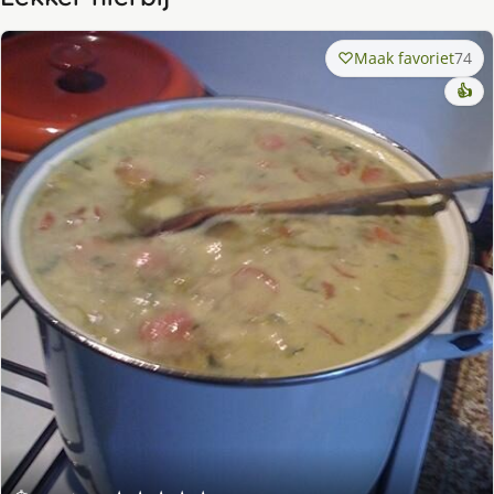
Maak favoriet
74
👍