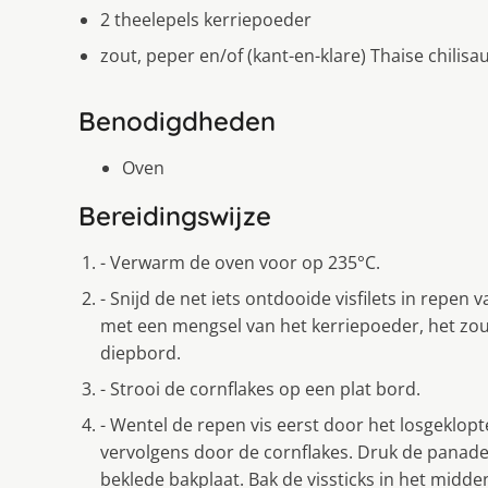
2 theelepels kerriepoeder
zout, peper en/of (kant-en-klare) Thaise chilisa
Benodigdheden
Oven
Bereidingswijze
- Verwarm de oven voor op 235°C.
- Snijd de net iets ontdooide visfilets in repen 
met een mengsel van het kerriepoeder, het zou
diepbord.
- Strooi de cornflakes op een plat bord.
- Wentel de repen vis eerst door het losgeklopt
vervolgens door de cornflakes. Druk de panade 
beklede bakplaat. Bak de vissticks in het mid