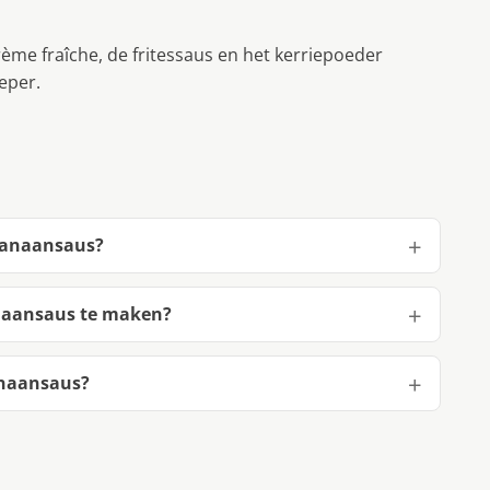
rème fraîche, de fritessaus en het kerriepoeder
eper.
 banaansaus?
anaansaus te maken?
anaansaus?