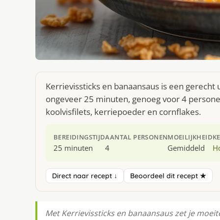
Kerrievissticks en banaansaus is een gerecht 
ongeveer 25 minuten, genoeg voor 4 personen.
koolvisfilets, kerriepoeder en cornflakes.
BEREIDINGSTIJD
AANTAL PERSONEN
MOEILIJKHEID
K
25 minuten
4
Gemiddeld
H
Direct naar recept ↓
Beoordeel dit recept ★
Met Kerrievissticks en banaansaus zet je moeitel