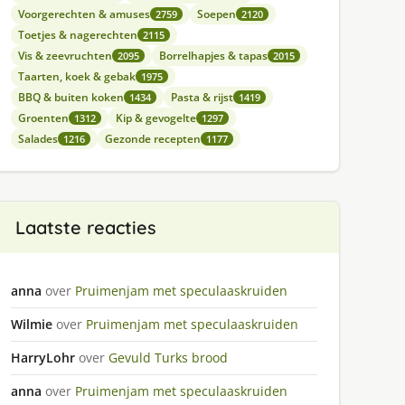
Voorgerechten & amuses
Soepen
2759
2120
Toetjes & nagerechten
2115
Vis & zeevruchten
Borrelhapjes & tapas
2095
2015
Taarten, koek & gebak
1975
BBQ & buiten koken
Pasta & rijst
1434
1419
Groenten
Kip & gevogelte
1312
1297
Salades
Gezonde recepten
1216
1177
Laatste reacties
anna
over
Pruimenjam met speculaaskruiden
Wilmie
over
Pruimenjam met speculaaskruiden
HarryLohr
over
Gevuld Turks brood
anna
over
Pruimenjam met speculaaskruiden