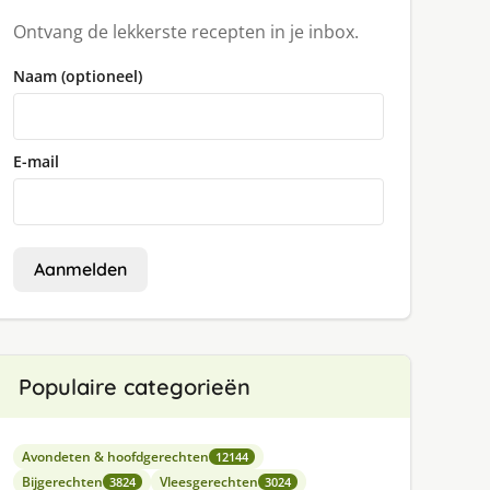
Ontvang de lekkerste recepten in je inbox.
Naam (optioneel)
E-mail
Aanmelden
Populaire categorieën
Avondeten & hoofdgerechten
12144
Bijgerechten
Vleesgerechten
3824
3024