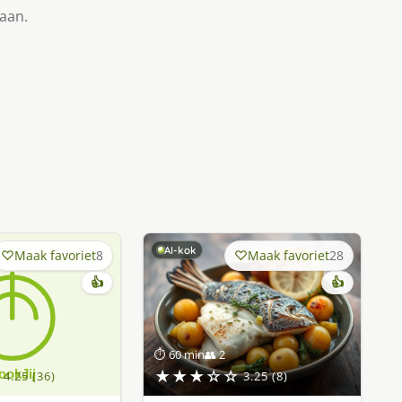
taan.
AI-kok
Maak favoriet
8
Maak favoriet
28
👍
👍
⏱ 60 min
👥 2
★★★☆☆
4.25 (36)
3.25 (8)