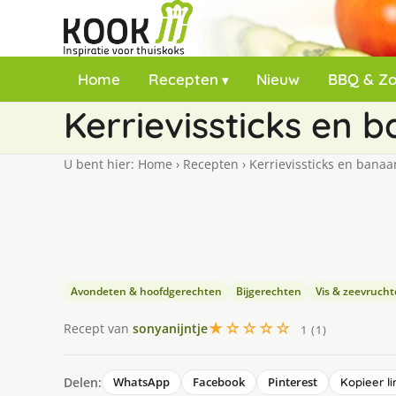
Home
Recepten
Nieuw
BBQ & Z
Kerrievissticks en 
U bent hier:
Home
›
Recepten
›
Kerrievissticks en bana
Avondeten & hoofdgerechten
Bijgerechten
Vis & zeevruch
★☆☆☆☆
Recept van
sonyanijntje
1 (1)
Delen:
WhatsApp
Facebook
Pinterest
Kopieer li