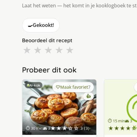
Laat het weten — het komt in je kooklogboek te s
🍳
Gekookt!
Beoordeel dit recept
★
★
★
★
★
Probeer dit ook
AI-kok
Maak favoriet
7
👍
⏱ 15 min
👥 3
★★★☆☆
★★★★☆
⏱ 30 min
👥 3
3 (3)