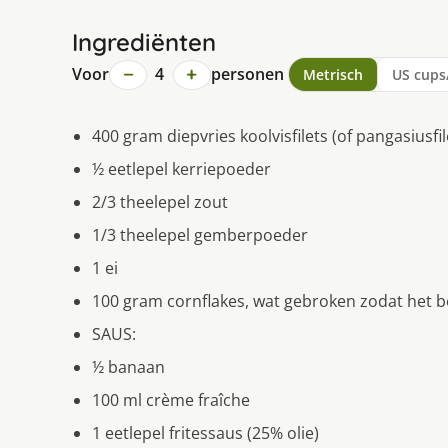
Ingrediënten
−
+
Voor
4
personen
Metrisch
US cups
400 gram diepvries koolvisfilets (of pangasiusfil
½ eetlepel kerriepoeder
2/3 theelepel zout
1/3 theelepel gemberpoeder
1 ei
100 gram cornflakes, wat gebroken zodat het bet
SAUS:
½ banaan
100 ml crème fraîche
1 eetlepel fritessaus (25% olie)