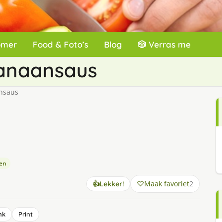
omer
Food & Foto’s
Blog
🎲 Verras me
banaansaus
ansaus
ten
Maak favoriet
2
👍
Lekker!
nk
Print