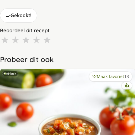
🍳
Gekookt!
Beoordeel dit recept
★
★
★
★
★
Probeer dit ook
AI-kok
Maak favoriet
13
👍