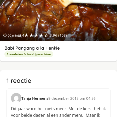
★★★★☆
⏱ 60 min
👥 4
3.96 (108)
Babi Pangang à la Henkie
Avondeten & hoofdgerechten
1 reactie
Tanja Hermens
9 december 2015 om 04:56
s
c
Dit jaar word het niets meer. Met de kerst heb ik
h
voor beide dagen al een ander menu. Maar ik