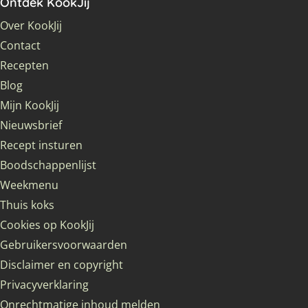
Ontdek KookJij
Over KookJij
Contact
Recepten
Blog
Mijn KookJij
Nieuwsbrief
Recept insturen
Boodschappenlijst
Weekmenu
Thuis koks
Cookies op KookJij
Gebruikersvoorwaarden
Disclaimer en copyright
Privacyverklaring
Onrechtmatige inhoud melden