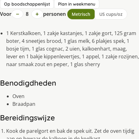
Op boodschappenlijst
Plan in weekmenu
−
+
Voor
8
personen
Metrisch
US cups/oz
1 Kerstkalkoen, 1 zakje kastanjes, 1 zakje gort, 125 gram
boter, 4 sneetjes brood, 1 glas melk, 6 plakjes spek, 1
bosje tijm, 1 glas cognac, 2 uien, kalkoenhart, maag,
lever en 1 bakje kippenlevertjes, 1 appel, 1 zakje rozijnen,
naar smaak zout en peper, 1 glas sherry
Benodigdheden
Oven
Braadpan
Bereidingswijze
Kook de parelgort en bak de spek uit. Zet de oven tijdig
aan en bewaar de kalkoen in de koelkast.