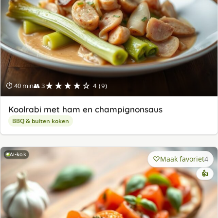
★★★★☆
⏱ 40 min
👥 3
4 (9)
Koolrabi met ham en champignonsaus
BBQ & buiten koken
AI-kok
Maak favoriet
4
👍