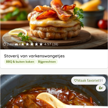
★★★★★
⏱ 2 min
👥 4
4.57 (28)
Stoverij van varkenswangetjes
BBQ & buiten koken
Bijgerechten
Maak favoriet
91
ke
👍
1
lek
ge