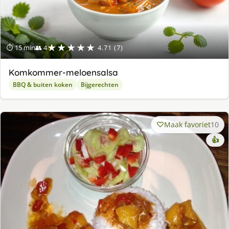
★★★★★
⏱ 15 min
👥 4
4.71 (7)
Komkommer-meloensalsa
BBQ & buiten koken
Bijgerechten
Maak favoriet
10
👍