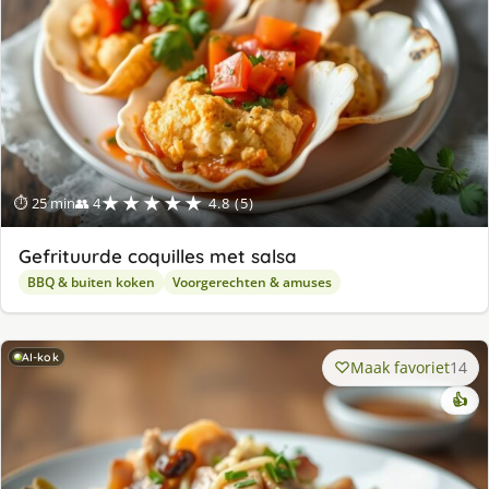
★★★★★
⏱ 25 min
👥 4
4.8 (5)
Gefrituurde coquilles met salsa
BBQ & buiten koken
Voorgerechten & amuses
AI-kok
Maak favoriet
14
👍