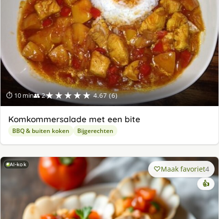
★★★★★
⏱ 10 min
👥 2
4.67 (6)
Komkommersalade met een bite
BBQ & buiten koken
Bijgerechten
AI-kok
Maak favoriet
4
👍