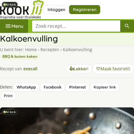
AI-kok
AI-kok
AI-kok
AI-kok
Inloggen
Registreren
Zoek een recept
Menu
Kalkoenvulling
U bent hier:
Home
›
Recepten
›
Kalkoenvulling
BBQ & buiten koken
Maak favoriet
0
Recept van
execall
👍
Lekker!
Delen:
WhatsApp
Facebook
Pinterest
Kopieer link
Print
AI-kok