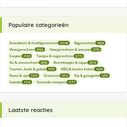
Populaire categorieën
Avondeten & hoofdgerechten
Bijgerechten
12144
3824
Vleesgerechten
Voorgerechten & amuses
3024
2759
Soepen
Toetjes & nagerechten
2120
2115
Vis & zeevruchten
Borrelhapjes & tapas
2095
2015
Taarten, koek & gebak
BBQ & buiten koken
1975
1434
Pasta & rijst
Groenten
Kip & gevogelte
1419
1312
1297
Salades
Gezonde recepten
1216
1177
Laatste reacties