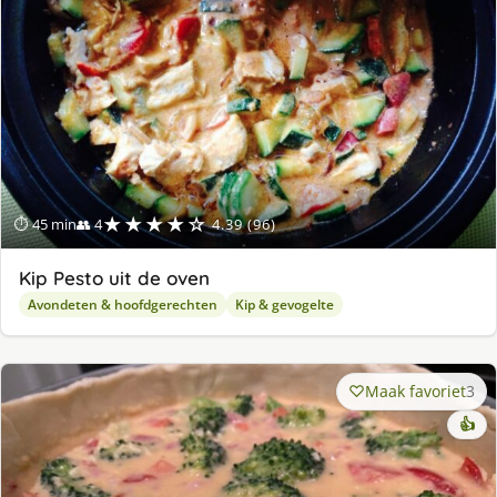
★★★★☆
⏱ 45 min
👥 4
4.39 (96)
Kip Pesto uit de oven
Avondeten & hoofdgerechten
Kip & gevogelte
Maak favoriet
3
👍