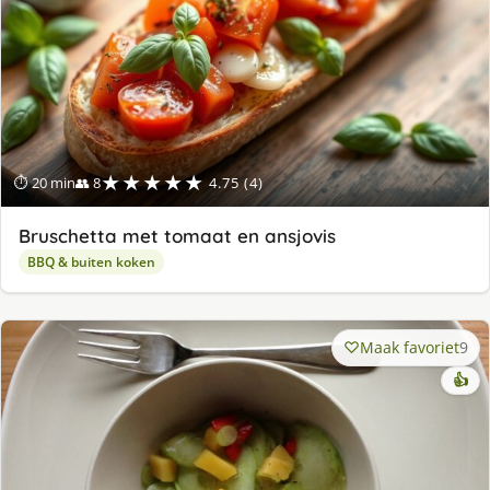
★★★★★
⏱ 20 min
👥 8
4.75 (4)
Bruschetta met tomaat en ansjovis
BBQ & buiten koken
Maak favoriet
9
👍