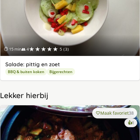
★★★★★
⏱ 15 min
👥 4
5 (3)
Salade: pittig en zoet
BBQ & buiten koken
Bijgerechten
Lekker hierbij
Maak favoriet
38
ke
👍
1
lek
ge