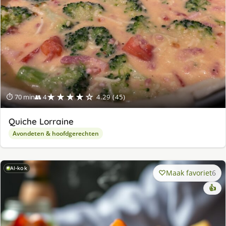
★★★★☆
⏱ 70 min
👥 4
4.29 (45)
Quiche Lorraine
Avondeten & hoofdgerechten
AI-kok
Maak favoriet
6
👍