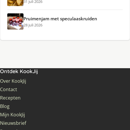
31 juli 2026
Pruimenjam met speculaaskruiden
28 juli 2026
Ontdek KookJij
Over KookJij
Contact
Recepten
Blog
Mijn KookJij
Nieuwsbrief