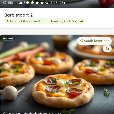
★★★★☆
⏱ 150 min
👥 8
3.96 (25)
Barbietaart 2
Koken met & voor kinderen
Taarten, koek & gebak
AI-kok
Maak favoriet
7
👍