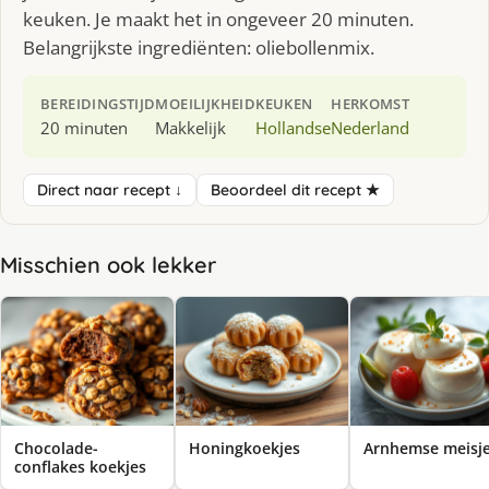
keuken. Je maakt het in ongeveer 20 minuten.
Belangrijkste ingrediënten: oliebollenmix.
BEREIDINGSTIJD
MOEILIJKHEID
KEUKEN
HERKOMST
20 minuten
Makkelijk
Hollandse
Nederland
Direct naar recept ↓
Beoordeel dit recept ★
Misschien ook lekker
Chocolade-
Honingkoekjes
Arnhemse meisj
conflakes koekjes