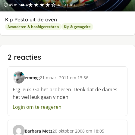
★★★★☆
⏱ 45 min
👥 4
4.39 (96)
Kip Pesto uit de oven
Avondeten & hoofdgerechten
Kip & gevogelte
2 reacties
emmyg
21 maart 2011 om 13:56
s
c
Erg leuk. Ga het proberen. Denk dat de dames
h
het wel leuk gaan vinden.
r
e
Login om te reageren
e
f
:
Barbara Metz
20 oktober 2008 om 18:05
s