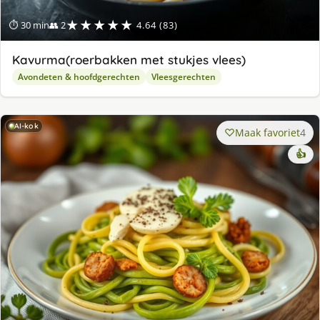
★★★★★
⏱ 30 min
👥 2
4.64 (83)
Kavurma(roerbakken met stukjes vlees)
Avondeten & hoofdgerechten
Vleesgerechten
AI-kok
Maak favoriet
4
👍