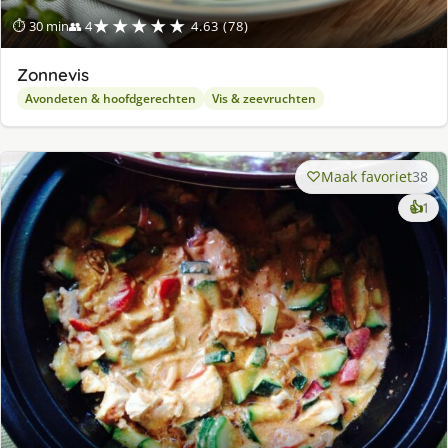
★★★★★
⏱ 30 min
👥 4
4.63 (78)
Zonnevis
Avondeten & hoofdgerechten
Vis & zeevruchten
Maak favoriet
38
ke
👍
1
lek
ge