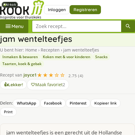
AI-kok
AI-kok
AI-kok
AI-kok
AI-kok
AI-kok
AI-kok
AI-kok
Inloggen
Registreren
Zoek een recept
Menu
jam wentelteefjes
U bent hier:
Home
›
Recepten
›
jam wentelteefjes
Inmaken & bewaren
Koken met & voor kinderen
Snacks
Taarten, koek & gebak
★★★☆☆
Recept van
joyce1
2.75 (4)
Maak favoriet
2
👍
Lekker!
Delen:
WhatsApp
Facebook
Pinterest
Kopieer link
Print
jam wentelteefjes is een gerecht uit de Hollandse