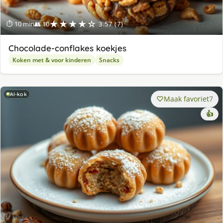
★★★★☆
⏱ 10 min
👥 10
3.57 (7)
Chocolade-conflakes koekjes
Koken met & voor kinderen
Snacks
AI-kok
Maak favoriet
7
👍