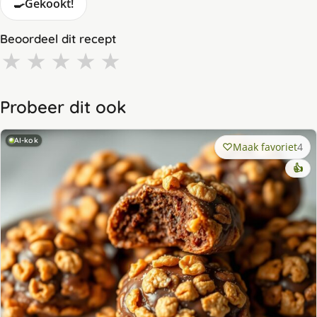
🍳
Gekookt!
Beoordeel dit recept
★
★
★
★
★
Probeer dit ook
AI-kok
Maak favoriet
4
👍