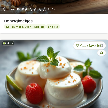
★☆☆☆☆
⏱ 40 min
👥 30
1 (1)
Honingkoekjes
Koken met & voor kinderen
Snacks
AI-kok
Maak favoriet
3
👍