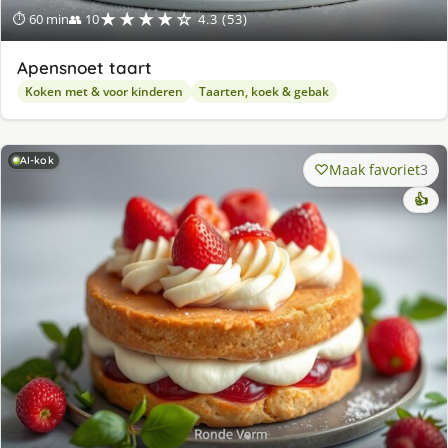
★★★★☆
⏱ 60 min
👥 10
4.3 (53)
Apensnoet taart
Koken met & voor kinderen
Taarten, koek & gebak
AI-kok
Maak favoriet
3
👍