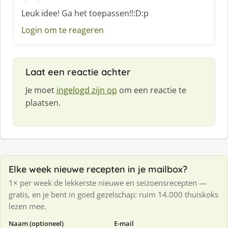
c
Leuk idee! Ga het toepassen!!:D:p
h
Login om te reageren
r
e
e
f
Laat een reactie achter
:
Je moet
ingelogd zijn op
om een reactie te
plaatsen.
Elke week nieuwe recepten in je mailbox?
1× per week de lekkerste nieuwe en seizoensrecepten —
gratis, en je bent in goed gezelschap: ruim 14.000 thuiskoks
lezen mee.
Naam (optioneel)
E-mail