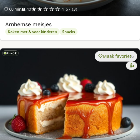
★★☆☆☆
⏱ 60 min
👥 40
1.67 (3)
Arnhemse meisjes
Koken met & voor kinderen
Snacks
AI-kok
Maak favoriet
6
👍