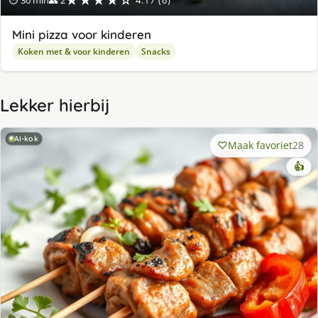
★★★★☆
⏱ 30 min
👥 2
4.17 (6)
Mini pizza voor kinderen
Koken met & voor kinderen
Snacks
Lekker hierbij
AI-kok
Maak favoriet
28
👍