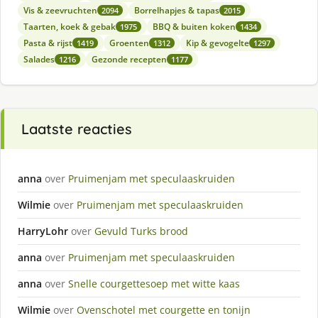
Vis & zeevruchten
Borrelhapjes & tapas
2094
2015
Taarten, koek & gebak
BBQ & buiten koken
1975
1434
Pasta & rijst
Groenten
Kip & gevogelte
1419
1312
1297
Salades
Gezonde recepten
1216
1177
Laatste reacties
anna
over
Pruimenjam met speculaaskruiden
Wilmie
over
Pruimenjam met speculaaskruiden
HarryLohr
over
Gevuld Turks brood
anna
over
Pruimenjam met speculaaskruiden
anna
over
Snelle courgettesoep met witte kaas
Wilmie
over
Ovenschotel met courgette en tonijn