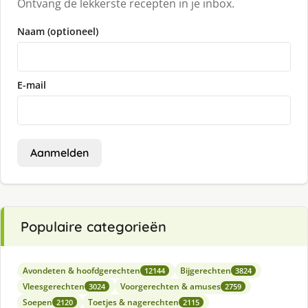
Ontvang de lekkerste recepten in je inbox.
Naam (optioneel)
E-mail
Aanmelden
Populaire categorieën
Avondeten & hoofdgerechten
Bijgerechten
12144
3824
Vleesgerechten
Voorgerechten & amuses
3024
2759
Soepen
Toetjes & nagerechten
2120
2115