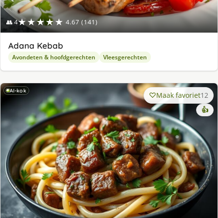
★★★★★
👥 4
4.67 (141)
Adana Kebab
Avondeten & hoofdgerechten
Vleesgerechten
AI-kok
Maak favoriet
12
👍