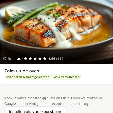
★★★★★
⏱ 40 min
👥 4
4.56 (117)
Zalm uit de oven
Avondeten & hoofdgerechten
Vis & zeevruchten
Kook je vaker met KookJij? Stel ons in als voorkeursbron in
Google — dan vind je onze recepten sneller terug.
Instellen als voorkeursbron