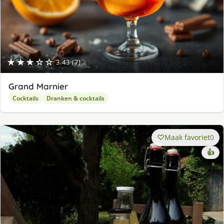
★★★☆☆
3.43 (7)
Grand Marnier
Cocktails
Dranken & cocktails
Maak favoriet
0
👍