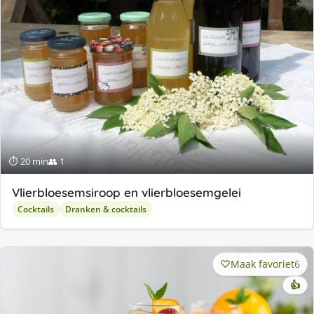
⏱ 20 min
👥 1
Vlierbloesemsiroop en vlierbloesemgelei
Cocktails
Dranken & cocktails
Maak favoriet
6
👍