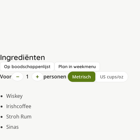
Ingrediënten
Op boodschappenlijst
Plan in weekmenu
−
+
Voor
1
personen
Metrisch
US cups/oz
Wiskey
Irishcoffee
Stroh Rum
Sinas