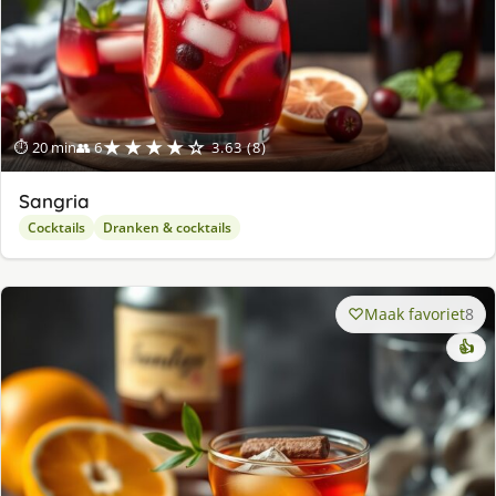
★★★★☆
⏱ 20 min
👥 6
3.63 (8)
Sangria
Cocktails
Dranken & cocktails
Maak favoriet
8
👍