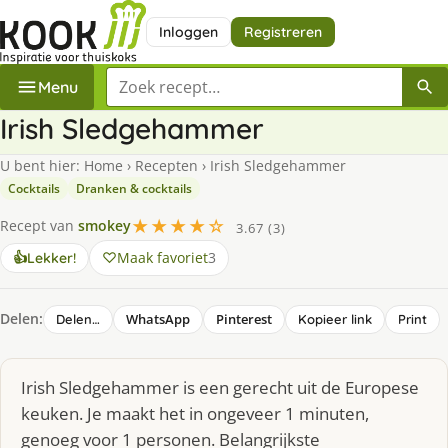
Inloggen
Registreren
Zoek een recept
Menu
Irish Sledgehammer
U bent hier:
Home
›
Recepten
›
Irish Sledgehammer
Cocktails
Dranken & cocktails
★★★★☆
Recept van
smokey
3.67 (3)
Maak favoriet
3
👍
Lekker!
Delen:
WhatsApp
Pinterest
Delen…
Kopieer link
Print
Irish Sledgehammer is een gerecht uit de Europese
keuken. Je maakt het in ongeveer 1 minuten,
genoeg voor 1 personen. Belangrijkste