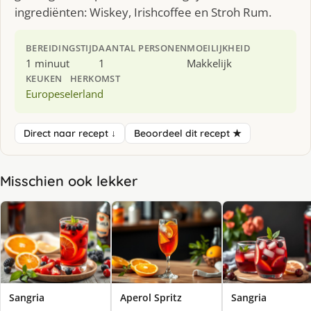
ingrediënten: Wiskey, Irishcoffee en Stroh Rum.
BEREIDINGSTIJD
AANTAL PERSONEN
MOEILIJKHEID
1 minuut
1
Makkelijk
KEUKEN
HERKOMST
Europese
Ierland
Direct naar recept ↓
Beoordeel dit recept ★
Misschien ook lekker
Sangria
Aperol Spritz
Sangria