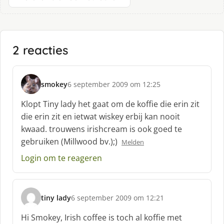
2 reacties
smokey
6 september 2009 om 12:25
s
c
Klopt Tiny lady het gaat om de koffie die erin zit
h
die erin zit en ietwat wiskey erbij kan nooit
r
kwaad. trouwens irishcream is ook goed te
e
gebruiken (Millwood bv.);)
e
Melden
f
Login om te reageren
:
tiny lady
6 september 2009 om 12:21
s
c
Hi Smokey, Irish coffee is toch al koffie met
h