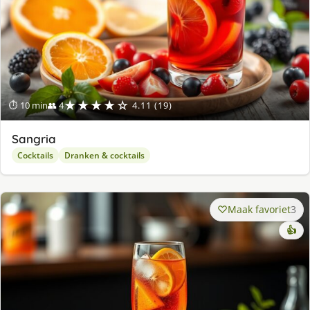
★★★★☆
⏱ 10 min
👥 4
4.11 (19)
Sangria
Cocktails
Dranken & cocktails
Maak favoriet
3
👍