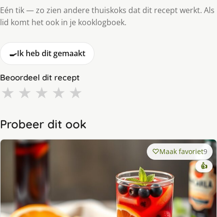
Eén tik — zo zien andere thuiskoks dat dit recept werkt. Als
lid komt het ook in je kooklogboek.
🍳
Ik heb dit gemaakt
Beoordeel dit recept
★
★
★
★
★
Probeer dit ook
Maak favoriet
9
👍