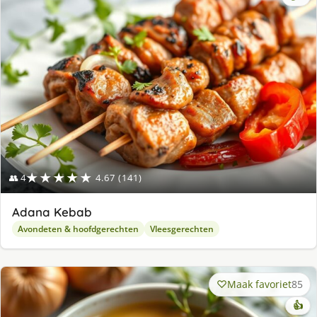
lek
ge
★★★★★
👥 4
4.67 (141)
Adana Kebab
Avondeten & hoofdgerechten
Vleesgerechten
Maak favoriet
85
👍