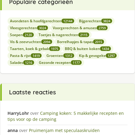
Populaire categorieën
Avondeten & hoofdgerechten
Bijgerechten
12144
3824
Vleesgerechten
Voorgerechten & amuses
3024
2759
Soepen
Toetjes & nagerechten
2120
2115
Vis & zeevruchten
Borrelhapjes & tapas
2094
2015
Taarten, koek & gebak
BBQ & buiten koken
1975
1434
Pasta & rijst
Groenten
Kip & gevogelte
1419
1312
1297
Salades
Gezonde recepten
1216
1177
Laatste reacties
HarryLohr
over
Camping koken: 5 makkelijke recepten en
tips voor op de camping
anna
over
Pruimenjam met speculaaskruiden