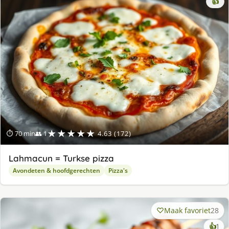
👍
★★★★★
⏱ 70 min
👥 1
4.63 (172)
Lahmacun = Turkse pizza
Avondeten & hoofdgerechten
Pizza's
Maak favoriet
28
ke
👍
1