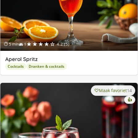
★★★★☆
⏱ 5 min
👥 1
4.2 (5)
Aperol Spritz
Cocktails
Dranken & cocktails
Maak favoriet
14
👍