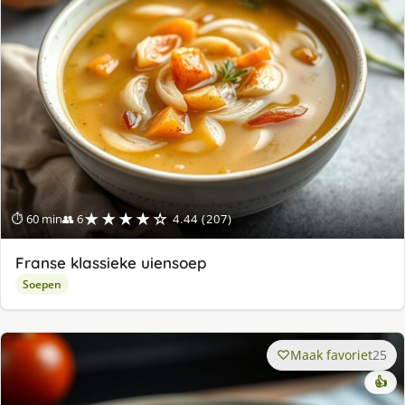
★★★★☆
⏱ 60 min
👥 6
4.44 (207)
Franse klassieke uiensoep
Soepen
Maak favoriet
25
👍