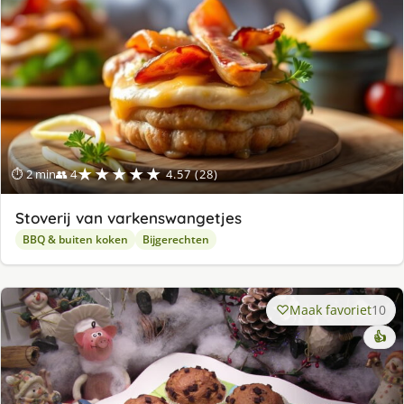
★★★★★
⏱ 2 min
👥 4
4.57 (28)
Stoverij van varkenswangetjes
BBQ & buiten koken
Bijgerechten
Maak favoriet
10
👍