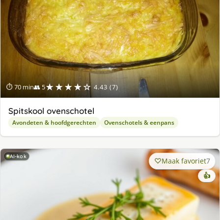
★★★★☆
⏱ 70 min
👥 5
4.43 (7)
Spitskool ovenschotel
Avondeten & hoofdgerechten
Ovenschotels & eenpans
AI-kok
Maak favoriet
7
👍