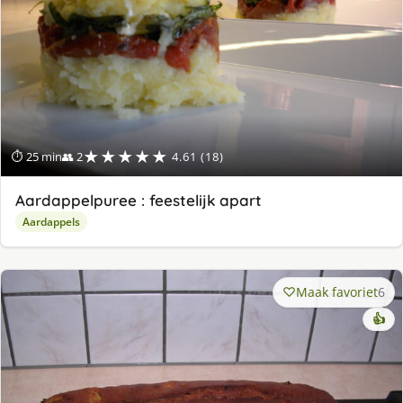
★★★★★
⏱ 25 min
👥 2
4.61 (18)
Aardappelpuree : feestelijk apart
Aardappels
Maak favoriet
6
👍