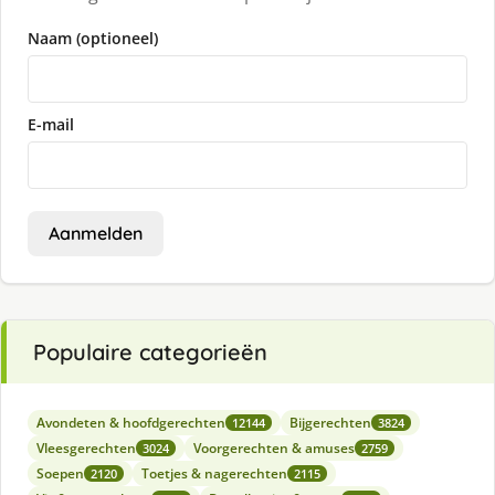
Naam (optioneel)
E-mail
Aanmelden
Populaire categorieën
Avondeten & hoofdgerechten
Bijgerechten
12144
3824
Vleesgerechten
Voorgerechten & amuses
3024
2759
Soepen
Toetjes & nagerechten
2120
2115