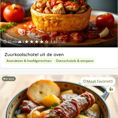
★★★★☆
⏱ 60 min
👥 4
3.83 (12)
Zuurkoolschotel uit de oven
Avondeten & hoofdgerechten
Ovenschotels & eenpans
AI-kok
Maak favoriet
9
👍