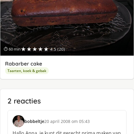
★★★★★
⏱ 60 min
4.5 (20)
Rabarber cake
Taarten, koek & gebak
2 reacties
bobbeltje
20 april 2008 om 05:43
s
c
Hallo Anna, je kunt dit gerecht prima maken van