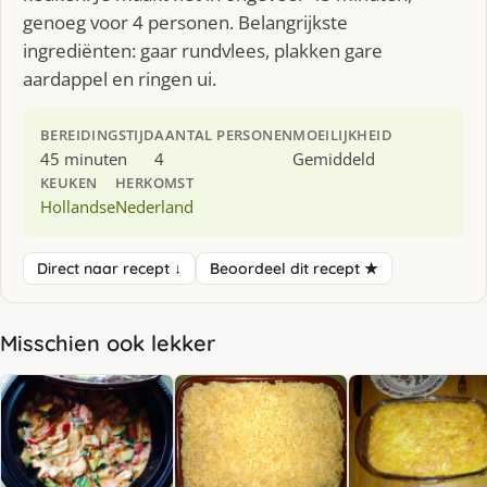
genoeg voor 4 personen. Belangrijkste
ingrediënten: gaar rundvlees, plakken gare
aardappel en ringen ui.
BEREIDINGSTIJD
AANTAL PERSONEN
MOEILIJKHEID
45 minuten
4
Gemiddeld
KEUKEN
HERKOMST
Hollandse
Nederland
Direct naar recept ↓
Beoordeel dit recept ★
Misschien ook lekker