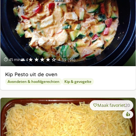
★★★★☆
⏱ 45 min
👥 4
4.39 (96)
Kip Pesto uit de oven
Avondeten & hoofdgerechten
Kip & gevogelte
Maak favoriet
20
👍