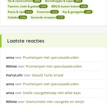
Vis & zeevruchten
Borrelhapjes & tapas
2094
2015
Taarten, koek & gebak
BBQ & buiten koken
1975
1434
Pasta & rijst
Groenten
Kip & gevogelte
1419
1312
1297
Salades
Gezonde recepten
1216
1177
Laatste reacties
anna
over
Pruimenjam met speculaaskruiden
Wilmie
over
Pruimenjam met speculaaskruiden
HarryLohr
over
Gevuld Turks brood
anna
over
Pruimenjam met speculaaskruiden
anna
over
Snelle courgettesoep met witte kaas
Wilmie
over
Ovenschotel met courgette en tonijn