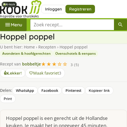
AI-kok
AI-kok
AI-kok
AI-kok
Inloggen
Registreren
Zoek een recept
Menu
Hoppel poppel
U bent hier:
Home
›
Recepten
›
Hoppel poppel
Avondeten & hoofdgerechten
Ovenschotels & eenpans
★★★☆☆
Recept van
bobbeltje
3 (5)
Maak favoriet
3
👍
Lekker!
Delen:
WhatsApp
Facebook
Pinterest
Kopieer link
Print
Hoppel poppel is een gerecht uit de Hollandse
keuken. Je maakt het in ongeveer 45 minuten,