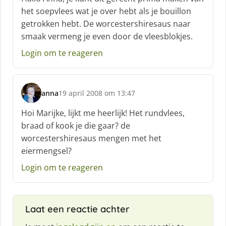
h
het soepvlees wat je over hebt als je bouillon
r
getrokken hebt. De worcestershiresaus naar
e
smaak vermeng je even door de vleesblokjes.
e
f
Login om te reageren
:
anna
19 april 2008 om 13:47
s
c
Hoi Marijke, lijkt me heerlijk! Het rundvlees,
h
braad of kook je die gaar? de
r
worcestershiresaus mengen met het
e
eiermengsel?
e
f
Login om te reageren
:
Laat een reactie achter