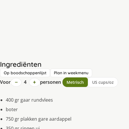
Ingrediënten
Op boodschappenlijst
Plan in weekmenu
−
+
Voor
4
personen
Metrisch
US cups/oz
400 gr gaar rundvlees
boter
750 gr plakken gare aardappel
350 gr ringen ui