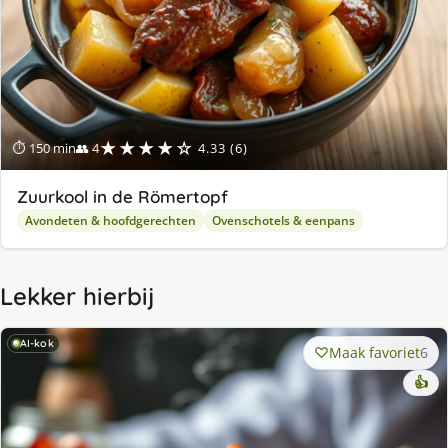
★★★★☆
⏱ 150 min
👥 4
4.33 (6)
Zuurkool in de Römertopf
Avondeten & hoofdgerechten
Ovenschotels & eenpans
Lekker hierbij
AI-kok
Maak favoriet
6
👍