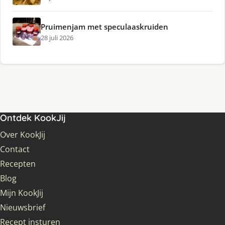
Pruimenjam met speculaaskruiden
28 juli 2026
Ontdek KookJij
Over KookJij
Contact
Recepten
Blog
Mijn KookJij
Nieuwsbrief
Recept insturen