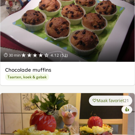
★★★★☆
⏱ 30 min
4.12 (52)
Chocolade muffins
Taarten, koek & gebak
Maak favoriet
21
👍