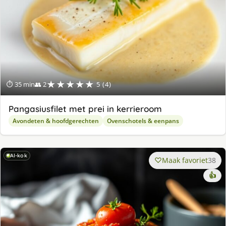
★★★★★
⏱ 35 min
👥 2
5 (4)
Pangasiusfilet met prei in kerrieroom
Avondeten & hoofdgerechten
Ovenschotels & eenpans
AI-kok
Maak favoriet
38
👍