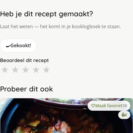
Heb je dit recept gemaakt?
Laat het weten — het komt in je kooklogboek te staan.
🍳
Gekookt!
Beoordeel dit recept
★
★
★
★
★
Probeer dit ook
Maak favoriet
38
ke
👍
1
lek
ge