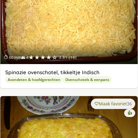
★★★★☆
⏱ 60 min
👥 4
3.81 (16)
Spinazie ovenschotel, tikkeltje Indisch
Avondeten & hoofdgerechten
Ovenschotels & eenpans
Maak favoriet
36
👍