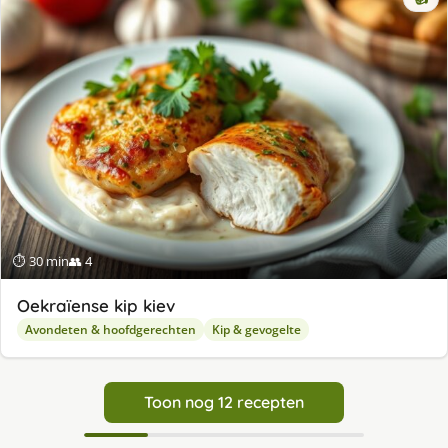
⏱ 30 min
👥 4
Oek­ra­ïen­se kip kie­v
Avondeten & hoofdgerechten
Kip & gevogelte
Toon nog 12 recepten