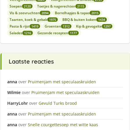
Soepen
Toetjes & nagerechten
2120
2115
Vis & zeevruchten
Borrelhapjes & tapas
2094
2015
Taarten, koek & gebak
BBQ & buiten koken
1975
1434
Pasta & rijst
Groenten
Kip & gevogelte
1419
1312
1297
Salades
Gezonde recepten
1216
1177
Laatste reacties
anna
over
Pruimenjam met speculaaskruiden
Wilmie
over
Pruimenjam met speculaaskruiden
HarryLohr
over
Gevuld Turks brood
anna
over
Pruimenjam met speculaaskruiden
anna
over
Snelle courgettesoep met witte kaas