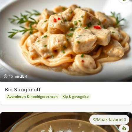
⏱ 45 min
👥 4
Kip Stroganoff
Avondeten & hoofdgerechten
Kip & gevogelte
Maak favoriet
0
👍