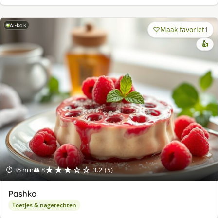
AI-kok
Maak favoriet
1
👍
★★★☆☆
⏱ 35 min
👥 8
3.2 (5)
Pashka
Toetjes & nagerechten