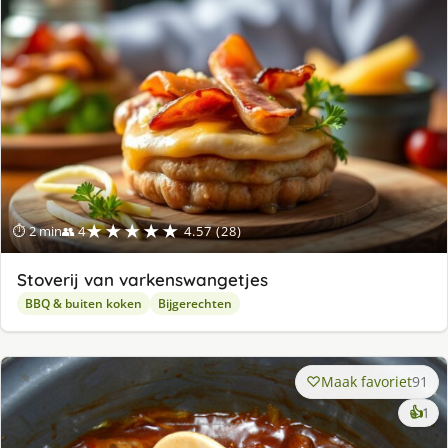
★★★★★
⏱ 2 min
👥 4
4.57 (28)
Stoverij van varkenswangetjes
BBQ & buiten koken
Bijgerechten
Maak favoriet
91
ke
👍
1
lek
ge