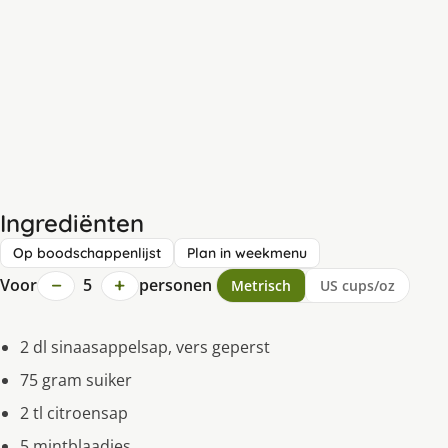
Ingrediënten
Op boodschappenlijst
Plan in weekmenu
−
+
Voor
5
personen
Metrisch
US cups/oz
2 dl sinaasappelsap, vers geperst
75 gram suiker
2 tl citroensap
5 mintblaadjes