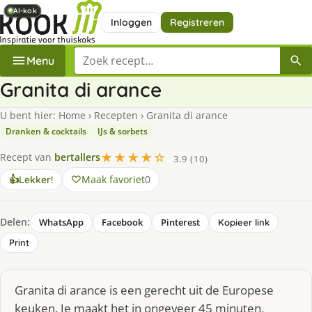
AI-kok
AI-kok
AI-kok
AI-kok
AI-kok
Inloggen
Registreren
Zoek een recept
Menu
Granita di arance
U bent hier:
Home
›
Recepten
›
Granita di arance
Dranken & cocktails
IJs & sorbets
★★★★☆
Recept van
bertallers
3.9 (10)
Maak favoriet
0
👍
Lekker!
Delen:
WhatsApp
Facebook
Pinterest
Kopieer link
Print
Granita di arance is een gerecht uit de Europese
keuken. Je maakt het in ongeveer 45 minuten,