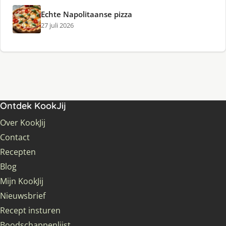
Echte Napolitaanse pizza
27 juli 2026
Ontdek KookJij
Over KookJij
Contact
Recepten
Blog
Mijn KookJij
Nieuwsbrief
Recept insturen
Boodschappenlijst