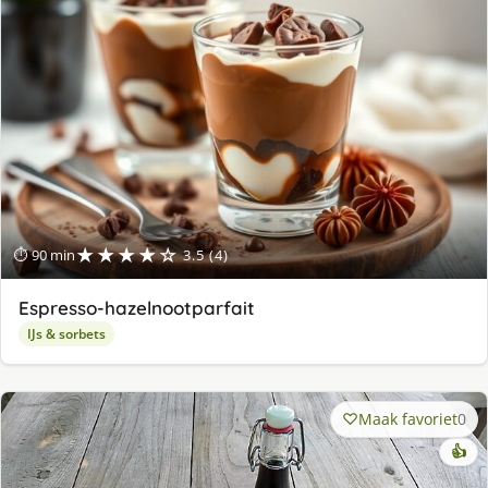
★★★★☆
⏱ 90 min
3.5 (4)
Espresso-hazelnootparfait
IJs & sorbets
Maak favoriet
0
👍