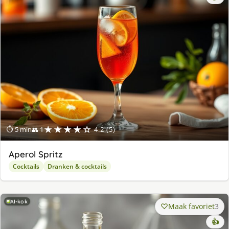
★★★★☆
⏱ 5 min
👥 1
4.2 (5)
Aperol Spritz
Cocktails
Dranken & cocktails
AI-kok
Maak favoriet
3
👍