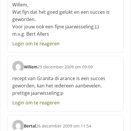
c
Willem,
h
Wat fijn dat het goed gelukt en een succes is
r
geworden.
e
Voor jouw ook een fijne jaarwisseling:);)
e
f
m.v.g. Bert Allers
:
Login om te reageren
Willem
29 december 2009 om 09:09
s
c
recept van Granita di arance is een succes
h
geworden, kan het iedereen aanbevelen.
r
prettige jaarwisseling:p
e
e
Login om te reageren
f
:
Bertal
26 december 2009 om 11:54
s