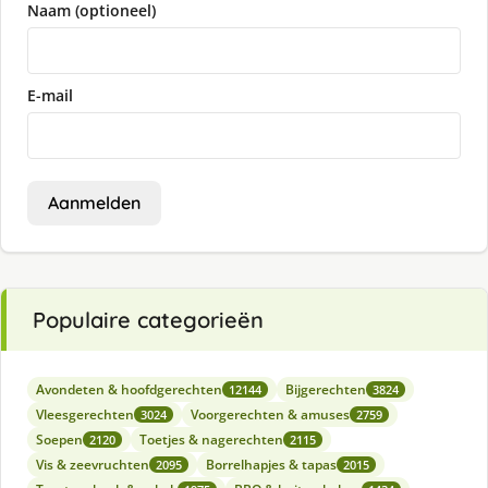
Naam (optioneel)
E-mail
Aanmelden
Populaire categorieën
Avondeten & hoofdgerechten
Bijgerechten
12144
3824
Vleesgerechten
Voorgerechten & amuses
3024
2759
Soepen
Toetjes & nagerechten
2120
2115
Vis & zeevruchten
Borrelhapjes & tapas
2095
2015