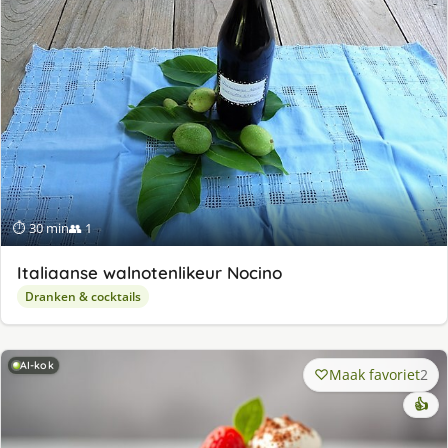
⏱ 30 min
👥 1
Italiaanse walnotenlikeur Nocino
Dranken & cocktails
AI-kok
Maak favoriet
2
👍