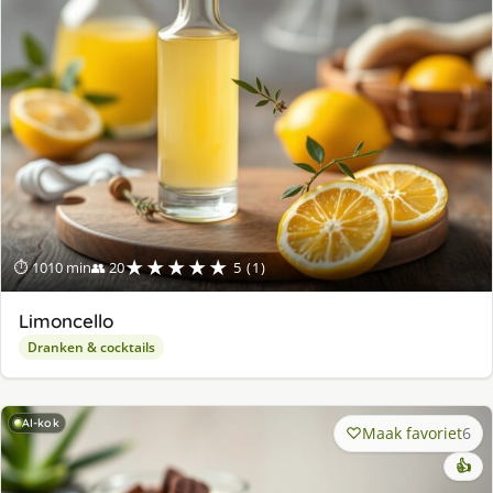
★★★★★
⏱ 1010 min
👥 20
5 (1)
Limoncello
Dranken & cocktails
AI-kok
Maak favoriet
6
👍