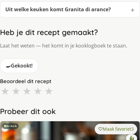
Uit welke keuken komt Granita di arance?
Heb je dit recept gemaakt?
Laat het weten — het komt in je kooklogboek te staan.
🍳
Gekookt!
Beoordeel dit recept
★
★
★
★
★
Probeer dit ook
AI-kok
Maak favoriet
3
👍