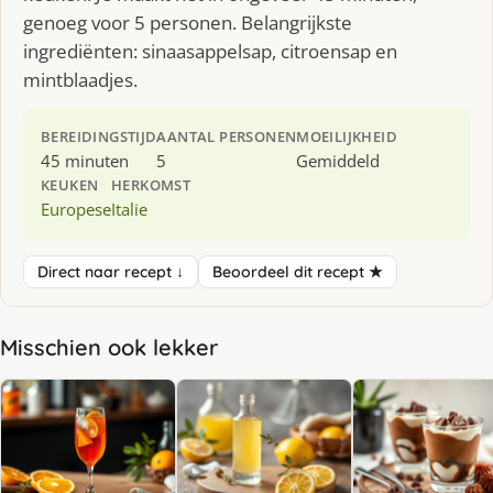
genoeg voor 5 personen. Belangrijkste
ingrediënten: sinaasappelsap, citroensap en
mintblaadjes.
BEREIDINGSTIJD
AANTAL PERSONEN
MOEILIJKHEID
45 minuten
5
Gemiddeld
KEUKEN
HERKOMST
Europese
Italie
Direct naar recept ↓
Beoordeel dit recept ★
Misschien ook lekker