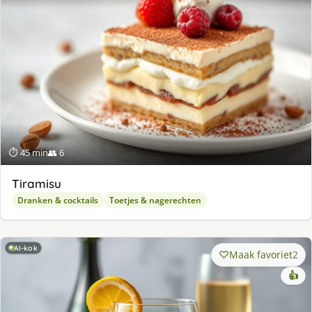
⏱ 45 min
👥 6
Tiramisu
Dranken & cocktails
Toetjes & nagerechten
AI-kok
Maak favoriet
2
👍