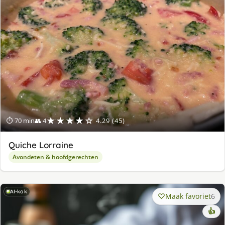
★★★★☆
⏱ 70 min
👥 4
4.29 (45)
Quiche Lorraine
Avondeten & hoofdgerechten
AI-kok
Maak favoriet
6
👍