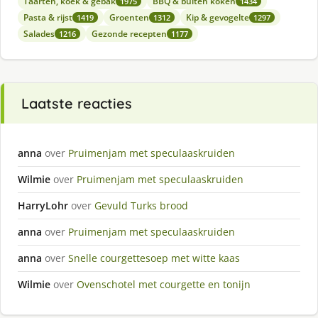
Taarten, koek & gebak
BBQ & buiten koken
1975
1434
Pasta & rijst
Groenten
Kip & gevogelte
1419
1312
1297
Salades
Gezonde recepten
1216
1177
Laatste reacties
anna
over
Pruimenjam met speculaaskruiden
Wilmie
over
Pruimenjam met speculaaskruiden
HarryLohr
over
Gevuld Turks brood
anna
over
Pruimenjam met speculaaskruiden
anna
over
Snelle courgettesoep met witte kaas
Wilmie
over
Ovenschotel met courgette en tonijn