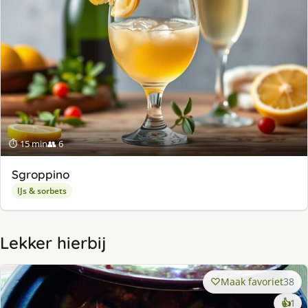
⏱ 15 min
👥 6
Sgroppino
IJs & sorbets
Lekker hierbij
Maak favoriet
38
ke
👍
1