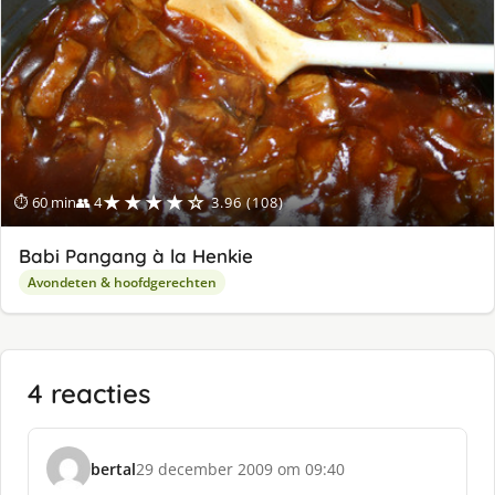
★★★★☆
⏱ 60 min
👥 4
3.96 (108)
Babi Pangang à la Henkie
Avondeten & hoofdgerechten
4 reacties
bertal
29 december 2009 om 09:40
s