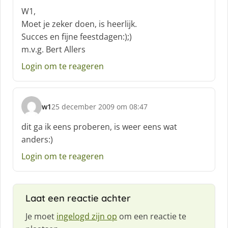
c
W1,
h
Moet je zeker doen, is heerlijk.
r
Succes en fijne feestdagen:);)
e
m.v.g. Bert Allers
e
f
Login om te reageren
:
w1
25 december 2009 om 08:47
s
c
dit ga ik eens proberen, is weer eens wat
h
anders:)
r
e
Login om te reageren
e
f
:
Laat een reactie achter
Je moet
ingelogd zijn op
om een reactie te