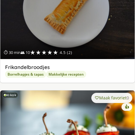
★★★★★
⏱ 30 min
👥 10
4.5 (2)
Frikandelbroodjes
Borrelhapjes & tapas
Makkelijke recepten
AI-kok
Maak favoriet
0
👍