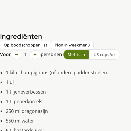
Ingrediënten
Op boodschappenlijst
Plan in weekmenu
−
+
Voor
1
personen
Metrisch
US cups/oz
1 kilo champignons (of andere paddenstoelen
1 ui
1 tl jeneverbessen
1 tl peperkorrels
250 ml dragonazĳn
550 ml water
6 tl basterdsuiker