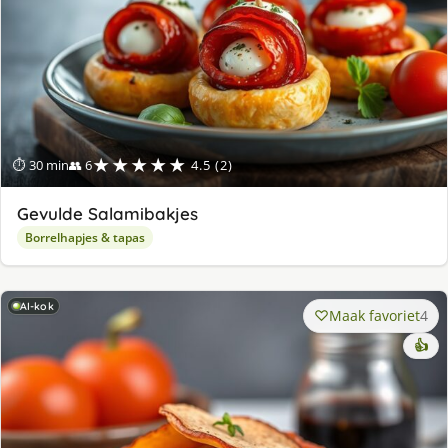
★★★★★
⏱ 30 min
👥 6
4.5 (2)
Gevulde Salamibakjes
Borrelhapjes & tapas
AI-kok
Maak favoriet
4
👍