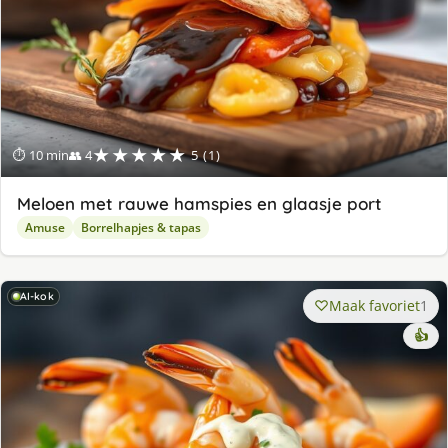
★★★★★
⏱ 10 min
👥 4
5 (1)
Meloen met rauwe hamspies en glaasje port
Amuse
Borrelhapjes & tapas
AI-kok
Maak favoriet
1
👍