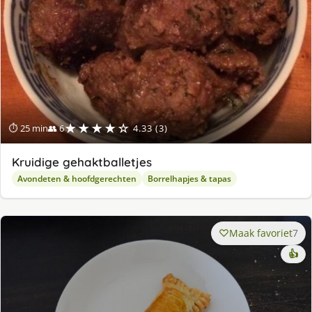
★★★★☆
⏱ 25 min
👥 6
4.33 (3)
Kruidige gehaktballetjes
Avondeten & hoofdgerechten
Borrelhapjes & tapas
Maak favoriet
7
👍