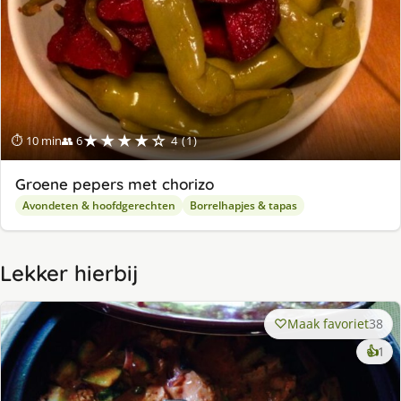
★★★★☆
⏱ 10 min
👥 6
4 (1)
Groene pepers met chorizo
Avondeten & hoofdgerechten
Borrelhapjes & tapas
Lekker hierbij
Maak favoriet
38
ke
👍
1
lek
ge