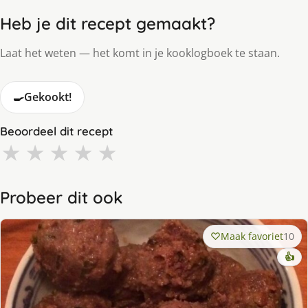
Heb je dit recept gemaakt?
Laat het weten — het komt in je kooklogboek te staan.
🍳
Gekookt!
Beoordeel dit recept
★
★
★
★
★
Probeer dit ook
Maak favoriet
10
👍