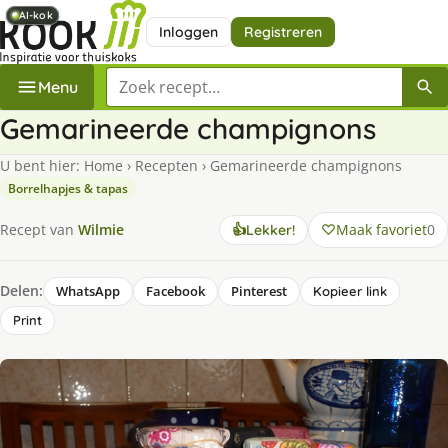
AI-kok
AI-kok
AI-kok
Inloggen
Registreren
Zoek een recept
Menu
Gemarineerde champignons
U bent hier:
Home
›
Recepten
›
Gemarineerde champignons
Borrelhapjes & tapas
Maak favoriet
0
Recept van
Wilmie
👍
Lekker!
Delen:
WhatsApp
Facebook
Pinterest
Kopieer link
Print