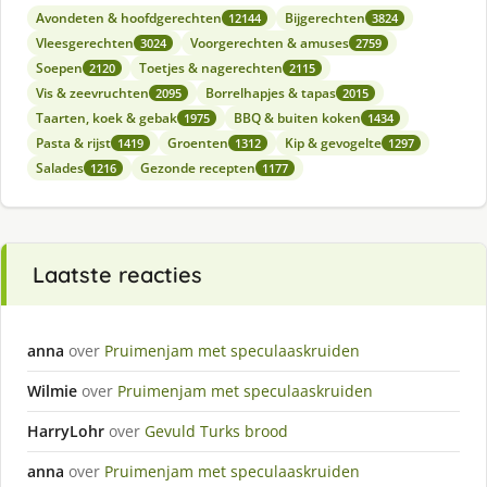
Avondeten & hoofdgerechten
Bijgerechten
12144
3824
Vleesgerechten
Voorgerechten & amuses
3024
2759
Soepen
Toetjes & nagerechten
2120
2115
Vis & zeevruchten
Borrelhapjes & tapas
2095
2015
Taarten, koek & gebak
BBQ & buiten koken
1975
1434
Pasta & rijst
Groenten
Kip & gevogelte
1419
1312
1297
Salades
Gezonde recepten
1216
1177
Laatste reacties
anna
over
Pruimenjam met speculaaskruiden
Wilmie
over
Pruimenjam met speculaaskruiden
HarryLohr
over
Gevuld Turks brood
anna
over
Pruimenjam met speculaaskruiden