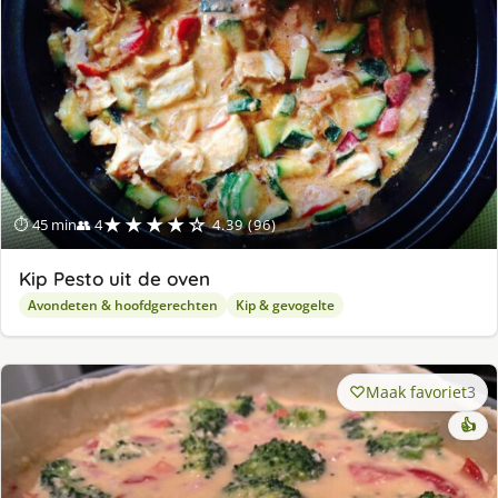
★★★★☆
⏱ 45 min
👥 4
4.39 (96)
Kip Pesto uit de oven
Avondeten & hoofdgerechten
Kip & gevogelte
Maak favoriet
3
👍