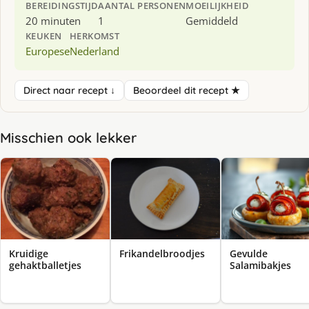
BEREIDINGSTIJD
AANTAL PERSONEN
MOEILIJKHEID
20 minuten
1
Gemiddeld
KEUKEN
HERKOMST
Europese
Nederland
Direct naar recept ↓
Beoordeel dit recept ★
Misschien ook lekker
Kruidige
Frikandelbroodjes
Gevulde
gehaktballetjes
Salamibakjes