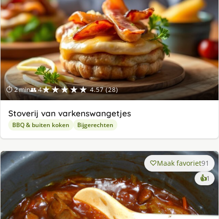
★★★★★
⏱ 2 min
👥 4
4.57 (28)
Stoverij van varkenswangetjes
BBQ & buiten koken
Bijgerechten
Maak favoriet
91
ke
👍
1
lek
ge