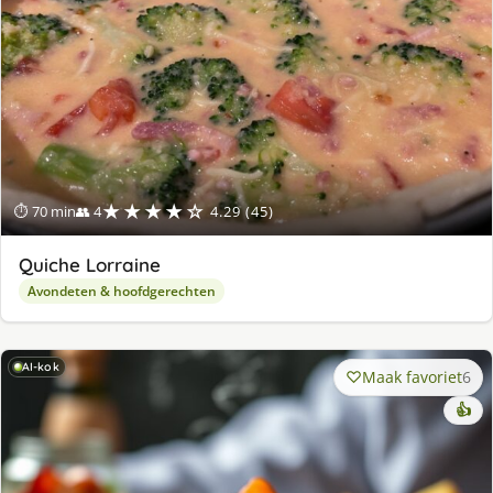
★★★★☆
⏱ 70 min
👥 4
4.29 (45)
Quiche Lorraine
Avondeten & hoofdgerechten
AI-kok
Maak favoriet
6
👍