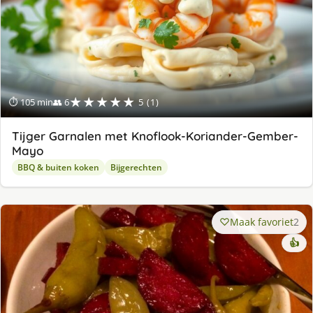
★★★★★
⏱ 105 min
👥 6
5 (1)
Tijger Garnalen met Knoflook-Koriander-Gember-
Mayo
BBQ & buiten koken
Bijgerechten
Maak favoriet
2
👍