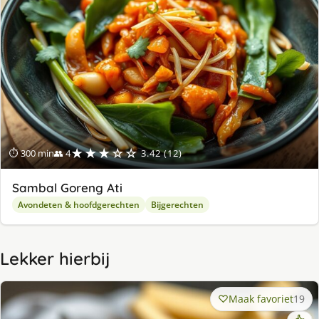
★★★☆☆
⏱ 300 min
👥 4
3.42 (12)
Sambal Goreng Ati
Avondeten & hoofdgerechten
Bijgerechten
Lekker hierbij
Maak favoriet
19