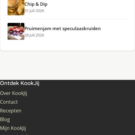
Chip & Dip
31 juli 2026
Pruimenjam met speculaaskruiden
28 juli 2026
Ontdek KookJij
Over KookJij
Contact
Recepten
Blog
Mijn KookJij