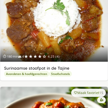
★★★★☆
⏱ 180 min
👥 4
4.25 (4)
Surinaamse stoofpot in de Tajine
Avondeten & hoofdgerechten
Stoofschotels
Maak favoriet
15
👍