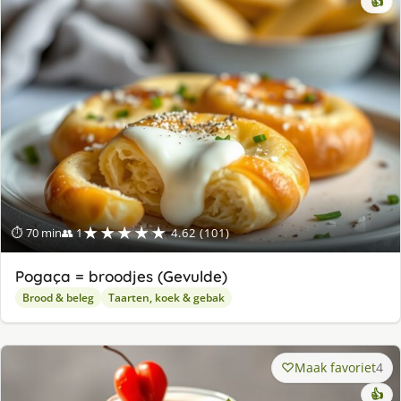
👍
★★★★★
⏱ 70 min
👥 1
4.62 (101)
Pogaça = broodjes (Gevulde)
Brood & beleg
Taarten, koek & gebak
Maak favoriet
4
👍