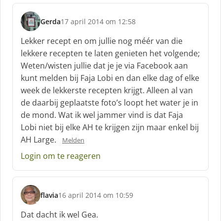
Gerda
17 april 2014 om 12:58
s
c
Lekker recept en om jullie nog méér van die
h
lekkere recepten te laten genieten het volgende;
r
Weten/wisten jullie dat je je via Facebook aan
e
kunt melden bij Faja Lobi en dan elke dag of elke
e
f
week de lekkerste recepten krijgt. Alleen al van
:
de daarbij geplaatste foto’s loopt het water je in
de mond. Wat ik wel jammer vind is dat Faja
Lobi niet bij elke AH te krijgen zijn maar enkel bij
AH Large.
Melden
Login om te reageren
flavia
16 april 2014 om 10:59
s
c
Dat dacht ik wel Gea.
h