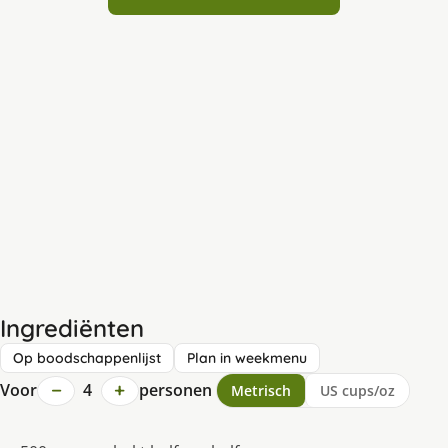
Ingrediënten
Op boodschappenlijst
Plan in weekmenu
−
+
Voor
4
personen
Metrisch
US cups/oz