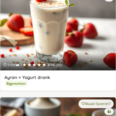
★★★★★
⏱ 5 min
👥 1
4.64 (90)
Ayran = Yogurt drank
Bijgerechten
Maak favoriet
7
👍