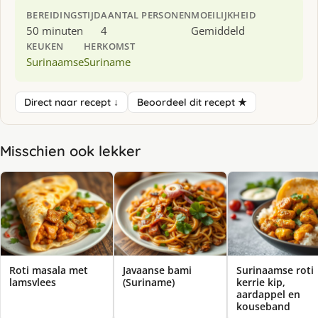
BEREIDINGSTIJD
AANTAL PERSONEN
MOEILIJKHEID
50 minuten
4
Gemiddeld
KEUKEN
HERKOMST
Surinaamse
Suriname
Direct naar recept ↓
Beoordeel dit recept ★
Misschien ook lekker
Roti masala met
Javaanse bami
Surinaamse roti
lamsvlees
(Suriname)
kerrie kip,
aardappel en
kouseband