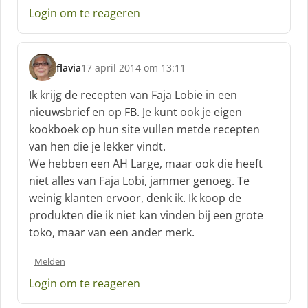
e
Login om te reageren
e
f
:
flavia
17 april 2014 om 13:11
s
c
Ik krijg de recepten van Faja Lobie in een
h
nieuwsbrief en op FB. Je kunt ook je eigen
r
kookboek op hun site vullen metde recepten
e
van hen die je lekker vindt.
e
f
We hebben een AH Large, maar ook die heeft
:
niet alles van Faja Lobi, jammer genoeg. Te
weinig klanten ervoor, denk ik. Ik koop de
produkten die ik niet kan vinden bij een grote
toko, maar van een ander merk.
Melden
Login om te reageren