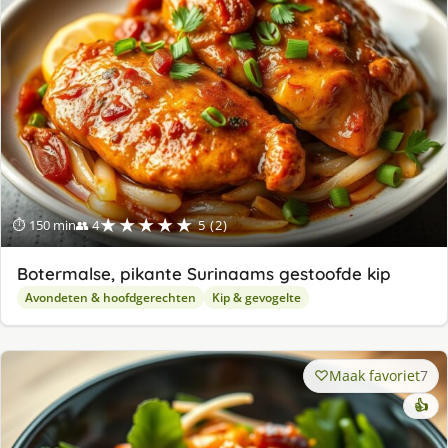
★★★★★
⏱ 150 min
👥 4
5 (2)
Botermalse, pikante Surinaams gestoofde kip
Avondeten & hoofdgerechten
Kip & gevogelte
Maak favoriet
7
👍