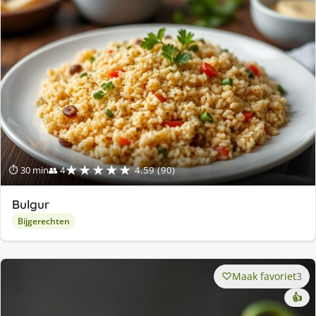
★★★★★
⏱ 30 min
👥 4
4.59 (90)
Bulgur
Bijgerechten
Maak favoriet
3
👍