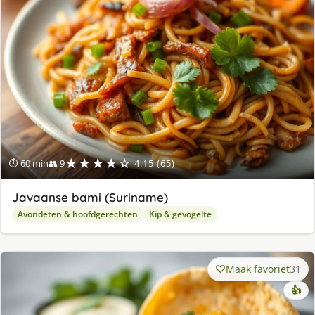
★★★★☆
⏱ 60 min
👥 9
4.15 (65)
Javaanse bami (Suriname)
Avondeten & hoofdgerechten
Kip & gevogelte
Maak favoriet
31
👍