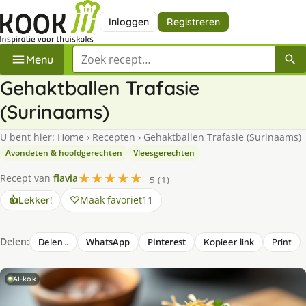
Inloggen
Registreren
Zoek een recept
Menu
Gehaktballen Trafasie
(Surinaams)
U bent hier:
Home
›
Recepten
›
Gehaktballen Trafasie (Surinaams)
Avondeten & hoofdgerechten
Vleesgerechten
★★★★★
Recept van
flavia
5 (1)
Maak favoriet
11
👍
Lekker!
Delen:
WhatsApp
Pinterest
Delen…
Kopieer link
Print
AI-kok