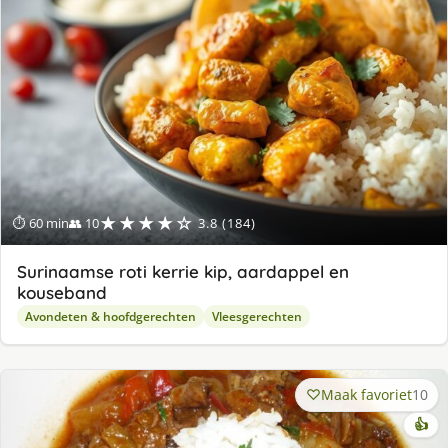
★★★★☆
⏱ 60 min
👥 10
3.8 (184)
Surinaamse roti kerrie kip, aardappel en
kouseband
Avondeten & hoofdgerechten
Vleesgerechten
Maak favoriet
10
👍