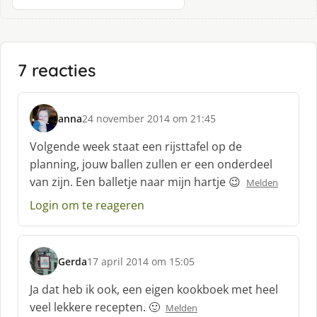
7 reacties
anna
24 november 2014 om 21:45
s
c
Volgende week staat een rijsttafel op de
h
planning, jouw ballen zullen er een onderdeel
r
van zijn. Een balletje naar mijn hartje 😉
Melden
e
e
Login om te reageren
f
:
Gerda
17 april 2014 om 15:05
s
c
Ja dat heb ik ook, een eigen kookboek met heel
h
veel lekkere recepten. 🙂
Melden
r