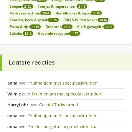
Soepen
Toetjes & nagerechten
2120
2115
Vis & zeevruchten
Borrelhapjes & tapas
2094
2015
Taarten, koek & gebak
BBQ & buiten koken
1975
1434
Pasta & rijst
Groenten
Kip & gevogelte
1419
1312
1297
Salades
Gezonde recepten
1216
1177
Laatste reacties
anna
over
Pruimenjam met speculaaskruiden
Wilmie
over
Pruimenjam met speculaaskruiden
HarryLohr
over
Gevuld Turks brood
anna
over
Pruimenjam met speculaaskruiden
anna
over
Snelle courgettesoep met witte kaas