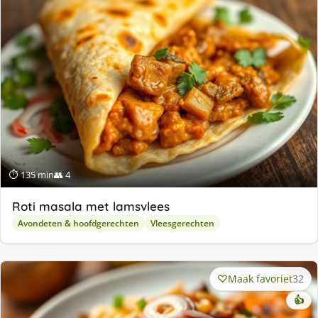
⏱ 135 min
👥 4
Roti masala met lamsvlees
Avondeten & hoofdgerechten
Vleesgerechten
Maak favoriet
32
👍