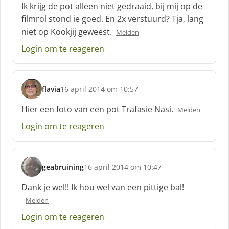
Ik krijg de pot alleen niet gedraaid, bij mij op de
r
filmrol stond ie goed. En 2x verstuurd? Tja, lang
e
niet op Kookjij geweest.
e
Melden
f
Login om te reageren
:
flavia
16 april 2014 om 10:57
s
c
Hier een foto van een pot Trafasie Nasi.
Melden
h
Login om te reageren
r
e
e
f
geabruining
16 april 2014 om 10:47
:
s
c
Dank je wel!! Ik hou wel van een pittige bal!
h
Melden
r
e
Login om te reageren
e