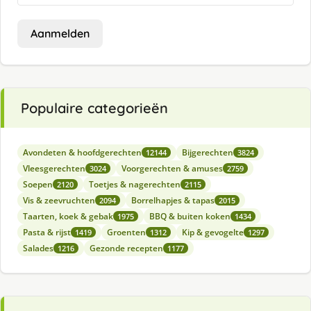
Aanmelden
Populaire categorieën
Avondeten & hoofdgerechten
Bijgerechten
12144
3824
Vleesgerechten
Voorgerechten & amuses
3024
2759
Soepen
Toetjes & nagerechten
2120
2115
Vis & zeevruchten
Borrelhapjes & tapas
2094
2015
Taarten, koek & gebak
BBQ & buiten koken
1975
1434
Pasta & rijst
Groenten
Kip & gevogelte
1419
1312
1297
Salades
Gezonde recepten
1216
1177