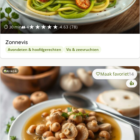
★★★★★
⏱ 30 min
👥 4
4.63 (78)
Zonnevis
Avondeten & hoofdgerechten
Vis & zeevruchten
AI-kok
Maak favoriet
14
👍