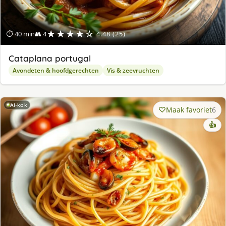
★★★★☆
⏱ 40 min
👥 4
4.48 (25)
Cataplana portugal
Avondeten & hoofdgerechten
Vis & zeevruchten
AI-kok
Maak favoriet
6
👍