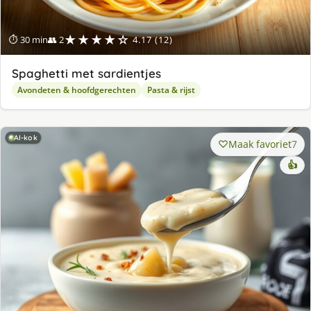
★★★★☆
⏱ 30 min
👥 2
4.17 (12)
Spaghetti met sardientjes
Avondeten & hoofdgerechten
Pasta & rijst
AI-kok
Maak favoriet
7
👍