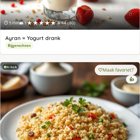
★★★★★
⏱ 5 min
👥 1
4.64 (90)
Ayran = Yogurt drank
Bijgerechten
AI-kok
Maak favoriet
7
👍