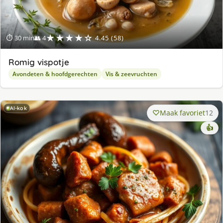
★★★★☆
⏱ 30 min
👥 4
4.45 (58)
Romig vispotje
Avondeten & hoofdgerechten
Vis & zeevruchten
AI-kok
Maak favoriet
12
👍