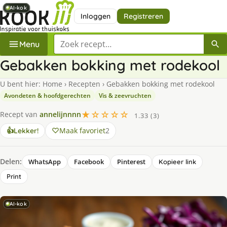
AI-kok
AI-kok
AI-kok
AI-kok
AI-kok
AI-kok
AI-kok
AI-kok
Inloggen
Registreren
Zoek een recept
Menu
Gebakken bokking met rodekool
U bent hier:
Home
›
Recepten
›
Gebakken bokking met rodekool
Avondeten & hoofdgerechten
Vis & zeevruchten
★☆☆☆☆
Recept van
annelijnnnn
1.33 (3)
Maak favoriet
2
👍
Lekker!
Delen:
WhatsApp
Facebook
Pinterest
Kopieer link
Print
AI-kok