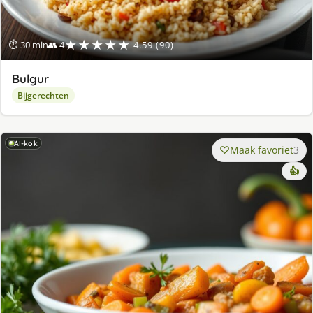
★★★★★
⏱ 30 min
👥 4
4.59 (90)
Bulgur
Bijgerechten
AI-kok
Maak favoriet
3
👍