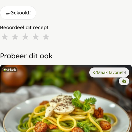
🍳
Gekookt!
Beoordeel dit recept
★
★
★
★
★
Probeer dit ook
AI-kok
Maak favoriet
4
👍