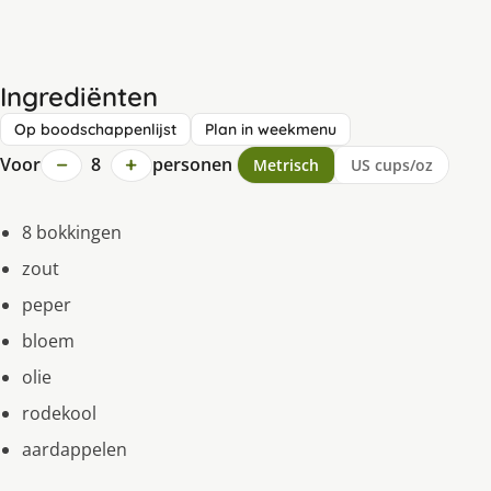
Ingrediënten
Op boodschappenlijst
Plan in weekmenu
−
+
Voor
8
personen
Metrisch
US cups/oz
8 bokkingen
zout
peper
bloem
olie
rodekool
aardappelen