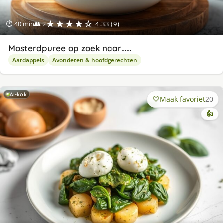
★★★★☆
⏱ 40 min
👥 2
4.33 (9)
Mosterdpuree op zoek naar……
Aardappels
Avondeten & hoofdgerechten
AI-kok
Maak favoriet
20
👍