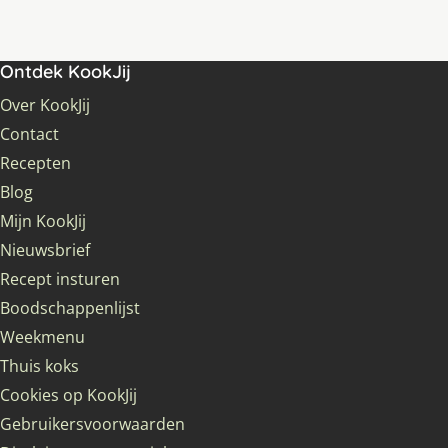
Ontdek KookJij
Over KookJij
Contact
Recepten
Blog
Mijn KookJij
Nieuwsbrief
Recept insturen
Boodschappenlijst
Weekmenu
Thuis koks
Cookies op KookJij
Gebruikersvoorwaarden