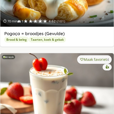
★★★★★
⏱ 70 min
👥 1
4.62 (101)
Pogaça = broodjes (Gevulde)
Brood & beleg
Taarten, koek & gebak
AI-kok
Maak favoriet
4
👍