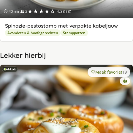
★★★★☆
⏱ 40 min
👥 2
4.38 (8)
Spinazie-pestostamp met verpakte kabeljauw
Avondeten & hoofdgerechten
Stamppotten
Lekker hierbij
AI-kok
Maak favoriet
19
👍