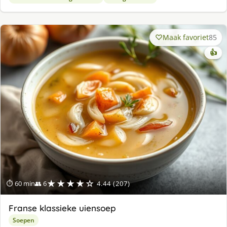
Maak favoriet
85
👍
★★★★☆
⏱ 60 min
👥 6
4.44 (207)
Franse klassieke uiensoep
Soepen