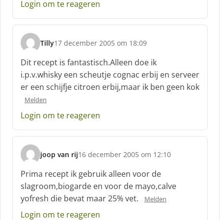
e
Login om te reageren
f
:
Tilly
17 december 2005 om 18:09
s
c
Dit recept is fantastisch.Alleen doe ik
h
i.p.v.whisky een scheutje cognac erbij en serveer
r
er een schijfje citroen erbij,maar ik ben geen kok
e
e
Melden
f
Login om te reageren
:
joop van rij
16 december 2005 om 12:10
s
c
Prima recept ik gebruik alleen voor de
h
slagroom,biogarde en voor de mayo,calve
r
yofresh die bevat maar 25% vet.
Melden
e
e
Login om te reageren