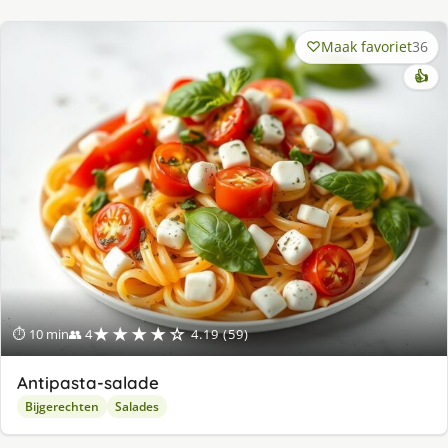
Maak favoriet
36
👍
★★★★☆
⏱ 10 min
👥 4
4.19 (59)
Antipasta-salade
Bijgerechten
Salades