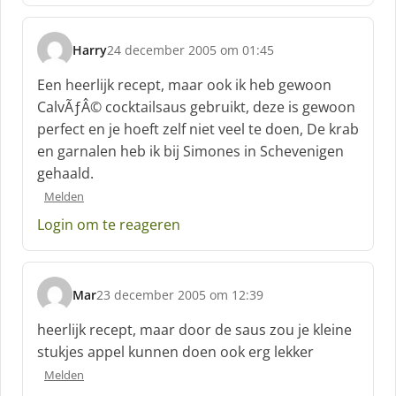
:
Harry
24 december 2005 om 01:45
s
c
Een heerlijk recept, maar ook ik heb gewoon
h
CalvÃƒÂ© cocktailsaus gebruikt, deze is gewoon
r
perfect en je hoeft zelf niet veel te doen, De krab
e
en garnalen heb ik bij Simones in Schevenigen
e
f
gehaald.
:
Melden
Login om te reageren
Mar
23 december 2005 om 12:39
s
c
heerlijk recept, maar door de saus zou je kleine
h
stukjes appel kunnen doen ook erg lekker
r
Melden
e