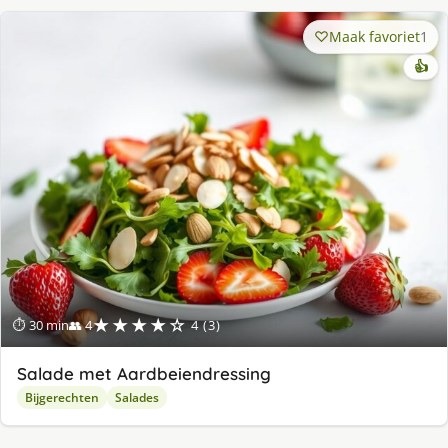
Maak favoriet
1
👍
★★★★☆
⏱ 30 min
👥 4
4 (3)
Salade met Aardbeiendressing
Bijgerechten
Salades