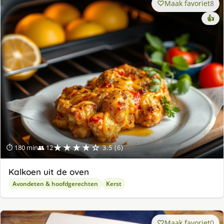
Maak favoriet
8
👍
★★★★☆
⏱ 180 min
👥 12
3.5 (6)
Kalkoen uit de oven
Avondeten & hoofdgerechten
Kerst
Maak favoriet
0