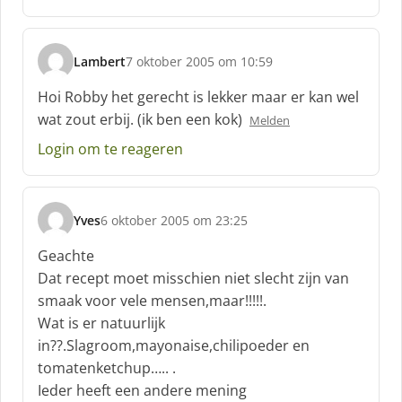
f
:
Lambert
7 oktober 2005 om 10:59
s
c
Hoi Robby het gerecht is lekker maar er kan wel
h
wat zout erbij. (ik ben een kok)
Melden
r
e
Login om te reageren
e
f
:
Yves
6 oktober 2005 om 23:25
s
c
Geachte
h
Dat recept moet misschien niet slecht zijn van
r
smaak voor vele mensen,maar!!!!!.
e
Wat is er natuurlijk
e
f
in??.Slagroom,mayonaise,chilipoeder en
:
tomatenketchup….. .
Ieder heeft een andere mening