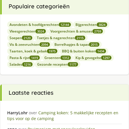
Populaire categorieën
Avondeten & hoofdgerechten
Bijgerechten
12144
3824
Vleesgerechten
Voorgerechten & amuses
3024
2759
Soepen
Toetjes & nagerechten
2120
2115
Vis & zeevruchten
Borrelhapjes & tapas
2094
2015
Taarten, koek & gebak
BBQ & buiten koken
1975
1434
Pasta & rijst
Groenten
Kip & gevogelte
1419
1312
1297
Salades
Gezonde recepten
1216
1177
Laatste reacties
HarryLohr
over
Camping koken: 5 makkelijke recepten en
tips voor op de camping