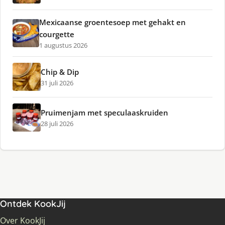
Mexicaanse groentesoep met gehakt en
courgette
1 augustus 2026
Chip & Dip
31 juli 2026
Pruimenjam met speculaaskruiden
28 juli 2026
Ontdek KookJij
Over KookJij