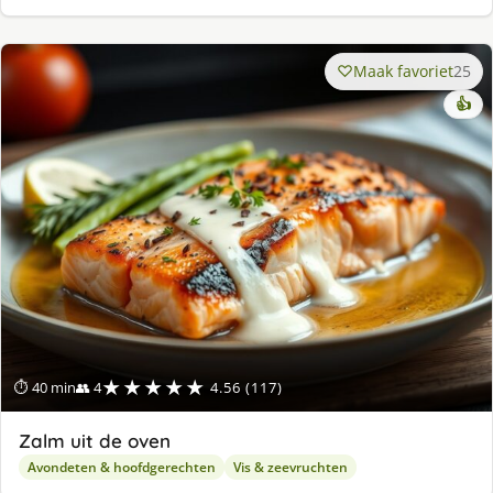
Maak favoriet
25
👍
★★★★★
⏱ 40 min
👥 4
4.56 (117)
Zalm uit de oven
Avondeten & hoofdgerechten
Vis & zeevruchten