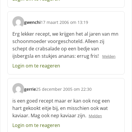
e
f
:
gwenchi
17 maart 2006 om 13:19
s
c
Erg lekker recept, we krijgen het al jaren van mn
h
schoonmoeder voorgeschoteld. Alleen zij
r
schept de crabsalade op een bedje van
e
ijsbergsla en stukjes ananas: errug fris!
e
Melden
f
Login om te reageren
:
gerrie
25 december 2005 om 22:30
s
c
is een goed recept maar er kan ook nog een
h
hart gekookt eitje bij, en misschien ook wat
r
kaviaar. Mag ook nep kaviaar zijn.
Melden
e
e
Login om te reageren
f