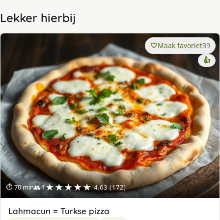
Lekker hierbij
Maak favoriet
39
👍
★★★★★
⏱ 70 min
👥 1
4.63 (172)
Lahmacun = Turkse pizza