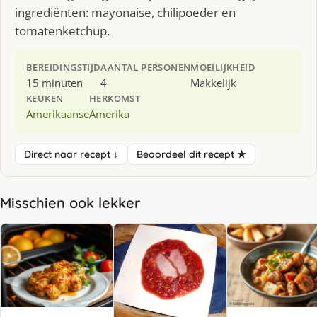
ingrediënten: mayonaise, chilipoeder en
tomatenketchup.
BEREIDINGSTIJD
AANTAL PERSONEN
MOEILIJKHEID
15 minuten
4
Makkelijk
KEUKEN
HERKOMST
Amerikaanse
Amerika
Direct naar recept ↓
Beoordeel dit recept ★
Misschien ook lekker