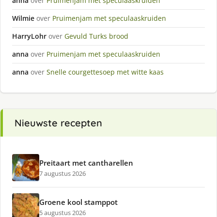
anna
over
Pruimenjam met speculaaskruiden
Wilmie
over
Pruimenjam met speculaaskruiden
HarryLohr
over
Gevuld Turks brood
anna
over
Pruimenjam met speculaaskruiden
anna
over
Snelle courgettesoep met witte kaas
Nieuwste recepten
Preitaart met cantharellen
7 augustus 2026
Groene kool stamppot
5 augustus 2026