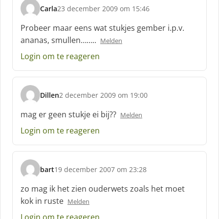
Carla
23 december 2009 om 15:46
s
c
Probeer maar eens wat stukjes gember i.p.v.
h
ananas, smullen……..
Melden
r
e
Login om te reageren
e
f
:
Dillen
2 december 2009 om 19:00
s
c
mag er geen stukje ei bij??
Melden
h
Login om te reageren
r
e
e
f
bart
19 december 2007 om 23:28
:
s
c
zo mag ik het zien ouderwets zoals het moet
h
kok in ruste
Melden
r
e
Login om te reageren