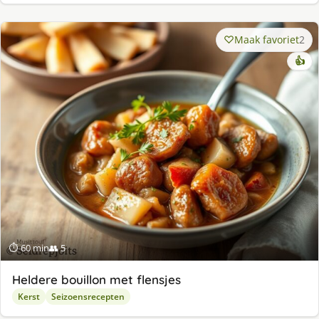
Maak favoriet
2
👍
⏱ 60 min
👥 5
Heldere bouillon met flensjes
Kerst
Seizoensrecepten