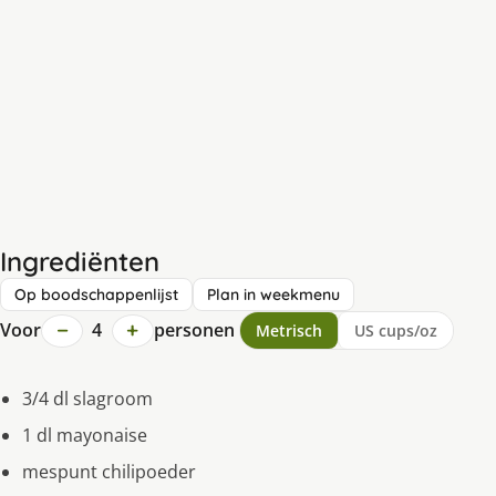
Ingrediënten
Op boodschappenlijst
Plan in weekmenu
−
+
Voor
4
personen
Metrisch
US cups/oz
3/4 dl slagroom
1 dl mayonaise
mespunt chilipoeder