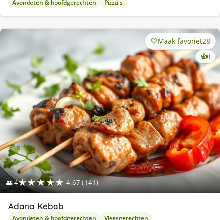
Avondeten & hoofdgerechten
Pizza's
Maak favoriet
28
ke
👍
1
lek
ge
★★★★★
👥 4
4.67 (141)
Adana Kebab
Avondeten & hoofdgerechten
Vleesgerechten