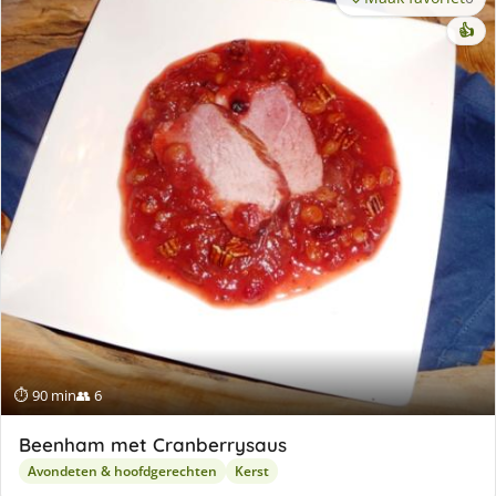
👍
⏱ 90 min
👥 6
Beenham met Cranberrysaus
Avondeten & hoofdgerechten
Kerst