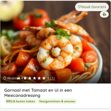
Maak favoriet
4
👍
★★★★★
⏱ 60 min
👥 4
5 (1)
Garnaal met Tomaat en Ui in een
Mexicanadressing
BBQ & buiten koken
Voorgerechten & amuses