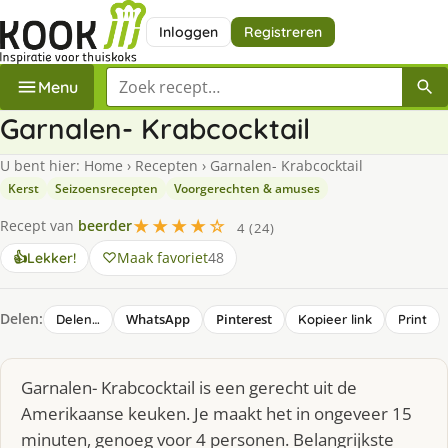
Inloggen
Registreren
Zoek een recept
Menu
Garnalen- Krabcocktail
U bent hier:
Home
›
Recepten
›
Garnalen- Krabcocktail
Kerst
Seizoensrecepten
Voorgerechten & amuses
★★★★☆
Recept van
beerder
4 (24)
Maak favoriet
48
👍
Lekker!
Delen:
WhatsApp
Pinterest
Delen…
Kopieer link
Print
Garnalen- Krabcocktail is een gerecht uit de
Amerikaanse keuken. Je maakt het in ongeveer 15
minuten, genoeg voor 4 personen. Belangrijkste