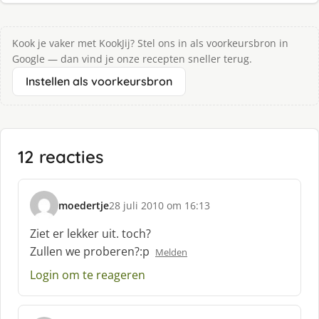
Kook je vaker met KookJij? Stel ons in als voorkeursbron in
Google — dan vind je onze recepten sneller terug.
Instellen als voorkeursbron
12 reacties
moedertje
28 juli 2010 om 16:13
s
c
Ziet er lekker uit. toch?
h
Zullen we proberen?:p
Melden
r
e
Login om te reageren
e
f
: