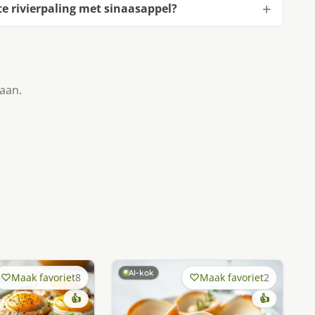
 rivierpaling met sinaasappel?
taan.
AI-kok
Maak favoriet
8
Maak favoriet
2
👍
👍