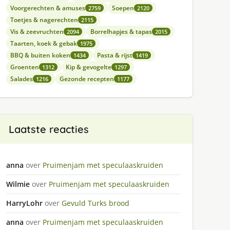
Voorgerechten & amuses
Soepen
2759
2120
Toetjes & nagerechten
2115
Vis & zeevruchten
Borrelhapjes & tapas
2094
2015
Taarten, koek & gebak
1975
BBQ & buiten koken
Pasta & rijst
1434
1419
Groenten
Kip & gevogelte
1312
1297
Salades
Gezonde recepten
1216
1177
Laatste reacties
anna
over
Pruimenjam met speculaaskruiden
Wilmie
over
Pruimenjam met speculaaskruiden
HarryLohr
over
Gevuld Turks brood
anna
over
Pruimenjam met speculaaskruiden