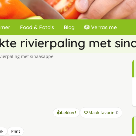
omer
Food & Foto’s
Blog
🎲 Verras me
te rivierpaling met sin
vierpaling met sinaasappel
Maak favoriet
0
👍
Lekker!
nk
Print