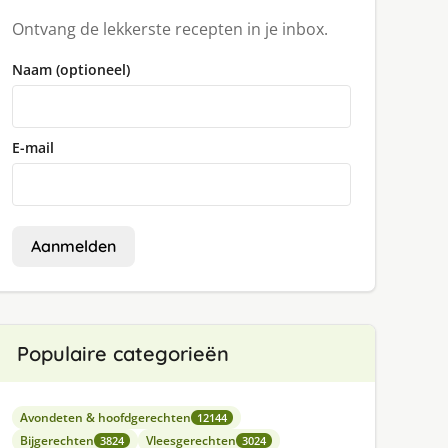
Ontvang de lekkerste recepten in je inbox.
Naam (optioneel)
E-mail
Aanmelden
Populaire categorieën
Avondeten & hoofdgerechten
12144
Bijgerechten
Vleesgerechten
3824
3024