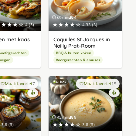
⏱ 60 min
👥 4
★★★★☆
★★★★☆
4 (5)
4.33 (3)
en met kaas
Coquilles St.Jacques in
Noilly Prat-Room
hoofdgerechten
BBQ & buiten koken
 vegan
Voorgerechten & amuses
AI-kok
Maak favoriet
7
Maak favoriet
15
👍
👍
⏱ 45 min
👥 8
★★★★☆
3.8 (5)
3.8 (5)