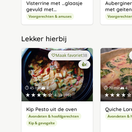
Visterrine met …glaasje
Auberginer
gevuld met…
met geite
Voorgerechten & amuses
Voorgerechte
Lekker hierbij
Maak favoriet
38
keer
👍
1
lekker
gevonden
⏱ 45 min
👥 4
⏱ 70 min
👥 4
★★★★☆
★★★★☆
4.39 (96)
Kip Pesto uit de oven
Quiche Lor
Avondeten & hoofdgerechten
Avondeten & 
Kip & gevogelte