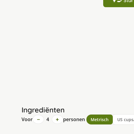
👩‍🍳 St
Ingrediënten
−
+
Voor
4
personen
Metrisch
US cups