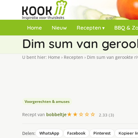
Home
Nieuw
Recepten
BBQ & Z
Dim sum van gerook
U bent hier:
Home
›
Recepten
›
Dim sum van gerookte ri
Voorgerechten & amuses
★★☆☆☆
Recept van
bobbeltje
2.33 (3)
Delen:
WhatsApp
Facebook
Pinterest
Kopieer li