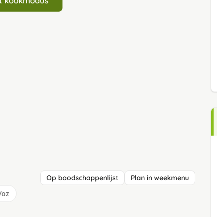
art kookmodus
Op boodschappenlijst
Plan in weekmenu
/oz