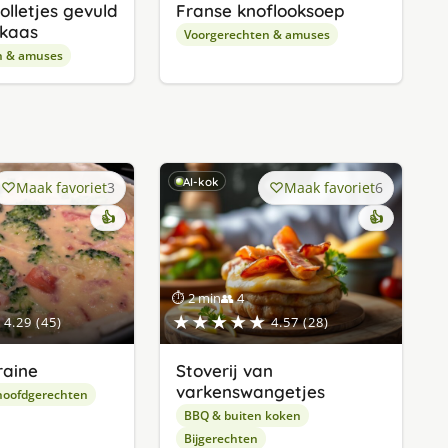
olletjes gevuld
Franse knoflooksoep
nkaas
Voorgerechten & amuses
n & amuses
AI-kok
Maak favoriet
3
Maak favoriet
6
👍
👍
⏱ 2 min
👥 4
★★★★★
4.29 (45)
4.57 (28)
raine
Stoverij van
varkenswangetjes
hoofdgerechten
BBQ & buiten koken
Bijgerechten