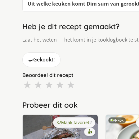
Uit welke keuken komt Dim sum van gerookte
Heb je dit recept gemaakt?
Laat het weten — het komt in je kooklogboek te s
🍳
Gekookt!
Beoordeel dit recept
★
★
★
★
★
Probeer dit ook
AI-kok
Maak favoriet
2
👍