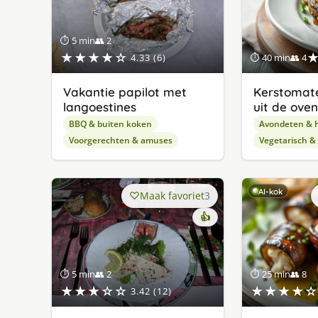
⏱ 5 min
👥 2
★★★★☆
4.33 (6)
⏱ 40 min
👥 4
Vakantie papilot met
Kerstomat
langoestines
uit de oven
BBQ & buiten koken
Avondeten & 
Voorgerechten & amuses
Vegetarisch &
AI-kok
Maak favoriet
3
👍
⏱ 5 min
👥 2
⏱ 25 min
👥 8
★★★☆☆
★★★★☆
3.42 (12)