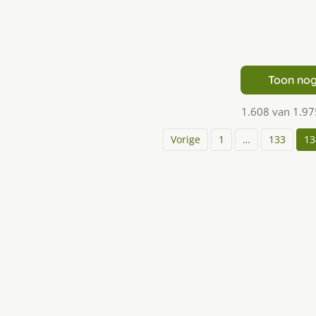
Toon nog
1.608 van 1.97
Vorige
1
…
133
13