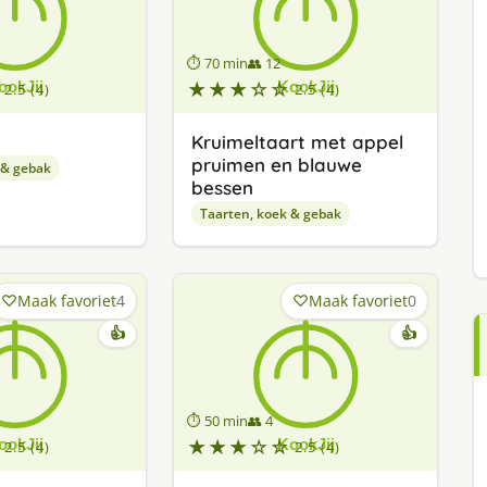
⏱ 70 min
👥 12
★★★☆☆
2.5 (4)
2.5 (4)
t
Kruimeltaart met appel
pruimen en blauwe
 & gebak
bessen
Taarten, koek & gebak
Maak favoriet
4
Maak favoriet
0
👍
👍
⏱ 50 min
👥 4
★★★☆☆
2.5 (4)
2.5 (4)