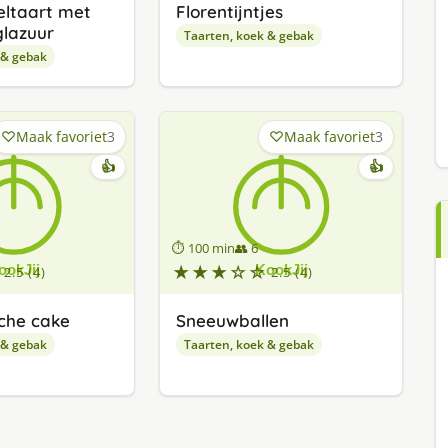
ltaart met
Florentijntjes
lazuur
Taarten, koek & gebak
 & gebak
Maak favoriet
3
Maak favoriet
3
👍
👍
⏱ 100 min
👥 6
★★★☆☆
2.5 (4)
2.5 (4)
che cake
Sneeuwballen
 & gebak
Taarten, koek & gebak