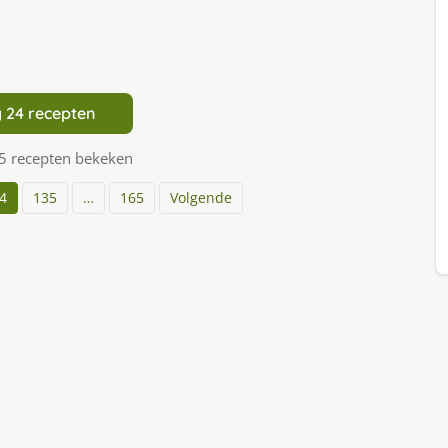
 24 recepten
5 recepten bekeken
4
135
…
165
Volgende