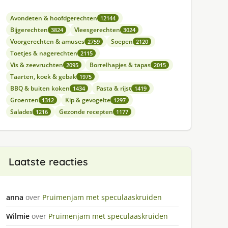
Avondeten & hoofdgerechten
12144
Bijgerechten
Vleesgerechten
3824
3024
Voorgerechten & amuses
Soepen
2759
2120
Toetjes & nagerechten
2115
Vis & zeevruchten
Borrelhapjes & tapas
2095
2015
Taarten, koek & gebak
1975
BBQ & buiten koken
Pasta & rijst
1434
1419
Groenten
Kip & gevogelte
1312
1297
Salades
Gezonde recepten
1216
1177
Laatste reacties
anna
over
Pruimenjam met speculaaskruiden
Wilmie
over
Pruimenjam met speculaaskruiden