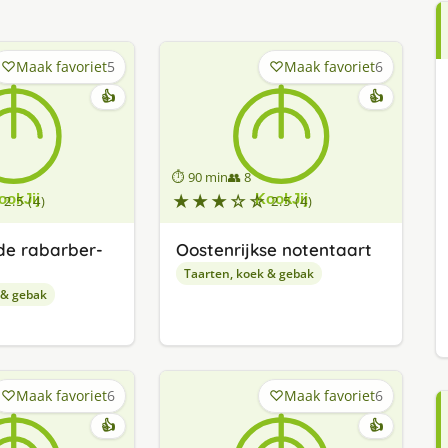
Maak favoriet
5
Maak favoriet
6
👍
👍
⏱ 90 min
👥 8
★★★☆☆
2.5 (4)
2.5 (4)
e rabarber-
Oostenrijkse notentaart
Taarten, koek & gebak
 & gebak
Maak favoriet
6
Maak favoriet
6
👍
👍