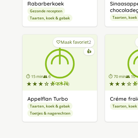
Rabarberkoek
Sinaasappe
chocoladeg
Gezonde recepten
Taarten, koek
Taarten, koek & gebak
Maak favoriet
2
👍
⏱ 15 min
👥 6
⏱ 70 min
👥 10
★★★☆☆
★★★☆☆
2.5 (4)
Appelflan Turbo
Créme fraï
Taarten, koek & gebak
Taarten, koek
Toetjes & nagerechten