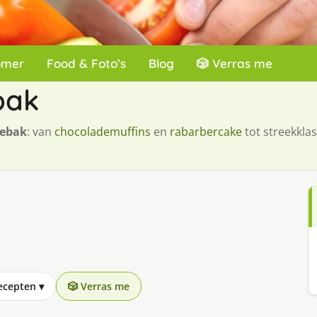
omer
Food & Foto’s
Blog
🎲 Verras me
bak
gebak
: van
chocolademuffins
en
rabarbercake
tot streekklas
recepten
▾
🎲 Verras me