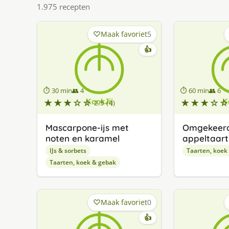
1.975 recepten
Maak favoriet
5
👍
⏱ 30 min
👥 4
⏱ 60 min
👥 6
★★★☆☆
★★★☆☆
2.5 (4)
Mascarpone-ijs met
Omgekeerd
noten en karamel
appeltaart
IJs & sorbets
Taarten, koek
Taarten, koek & gebak
Maak favoriet
0
👍