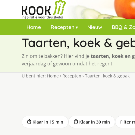
Home
Recepten
Nieuw
BBQ & Z
Taarten, koek & ge
Zin om te bakken? Hier vind je
taarten, koek en 
verjaardag of gewoon omdat het regent.
U bent hier:
Home
›
Recepten
›
Taarten, koek & gebak
⏱ Klaar in 15 min
⏱ Klaar in 30 min
Filter 