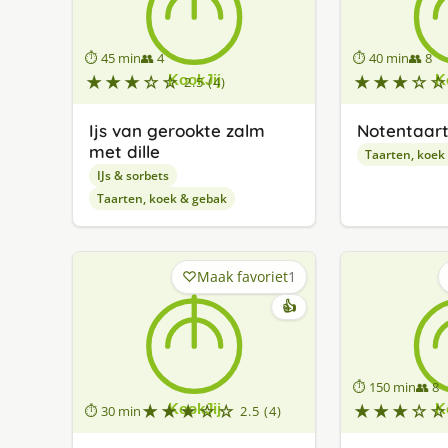
⏱ 45 min
👥 4
⏱ 40 min
👥 8
★★★☆☆
★★★☆☆
2.5 (4)
Ijs van gerookte zalm
Notentaar
met dille
Taarten, koek
IJs & sorbets
Taarten, koek & gebak
Maak favoriet
1
👍
⏱ 150 min
👥 8
★★★☆☆
★★★☆☆
⏱ 30 min
2.5 (4)