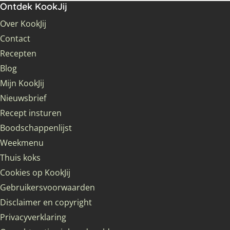
Ontdek KookJij
Over KookJij
Contact
Recepten
Blog
Mijn KookJij
Nieuwsbrief
Recept insturen
Boodschappenlijst
Weekmenu
Thuis koks
Cookies op KookJij
Gebruikersvoorwaarden
Disclaimer en copyright
Privacyverklaring