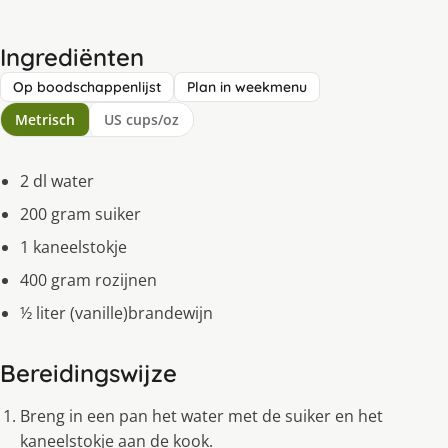
Ingrediënten
Op boodschappenlijst
Plan in weekmenu
Metrisch
US cups/oz
2 dl water
200 gram suiker
1 kaneelstokje
400 gram rozijnen
½ liter (vanille)brandewijn
Bereidingswijze
Breng in een pan het water met de suiker en het
kaneelstokje aan de kook.