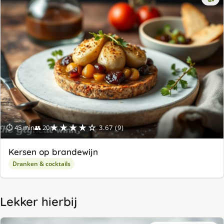
★★★★☆
⏱ 45 min
👥 20
3.67 (9)
Kersen op brandewijn
Dranken & cocktails
Lekker hierbij