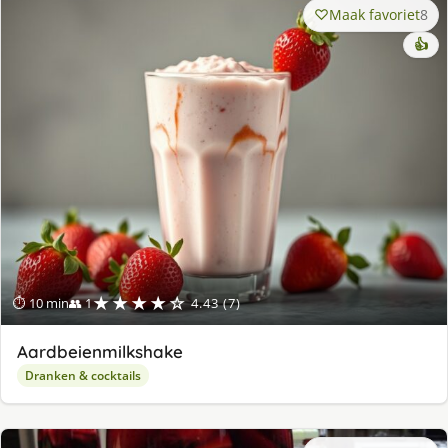
Maak favoriet
8
👍
★★★★☆
⏱ 10 min
👥 1
4.43 (7)
Aardbeienmilkshake
Dranken & cocktails