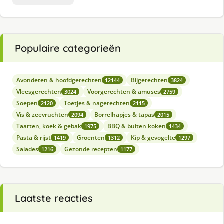
Populaire categorieën
Avondeten & hoofdgerechten
Bijgerechten
12144
3824
Vleesgerechten
Voorgerechten & amuses
3024
2759
Soepen
Toetjes & nagerechten
2120
2115
Vis & zeevruchten
Borrelhapjes & tapas
2094
2015
Taarten, koek & gebak
BBQ & buiten koken
1975
1434
Pasta & rijst
Groenten
Kip & gevogelte
1419
1312
1297
Salades
Gezonde recepten
1216
1177
Laatste reacties