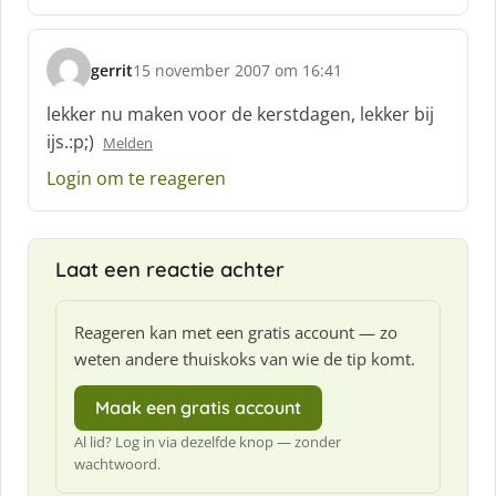
e
e
f
gerrit
15 november 2007 om 16:41
:
s
c
lekker nu maken voor de kerstdagen, lekker bij
h
ijs.:p;)
Melden
r
e
Login om te reageren
e
f
:
Laat een reactie achter
Reageren kan met een gratis account — zo
weten andere thuiskoks van wie de tip komt.
Maak een gratis account
Al lid? Log in via dezelfde knop — zonder
wachtwoord.