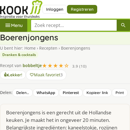
Inloggen
Registreren
Zoek een recept
Menu
Boerenjongens
U bent hier:
Home
›
Recepten
›
Boerenjongens
Dranken & cocktails
★★★★☆
Recept van
bobbeltje
3.9 (10)
Maak favoriet
3
👍
Lekker!
Delen:
WhatsApp
Pinterest
Delen…
Kopieer link
Print
Boerenjongens is een gerecht uit de Hollandse
keuken. Je maakt het in ongeveer 20 minuten.
Belangrijkste ingrediënten: kaneelstokje, rozijnen