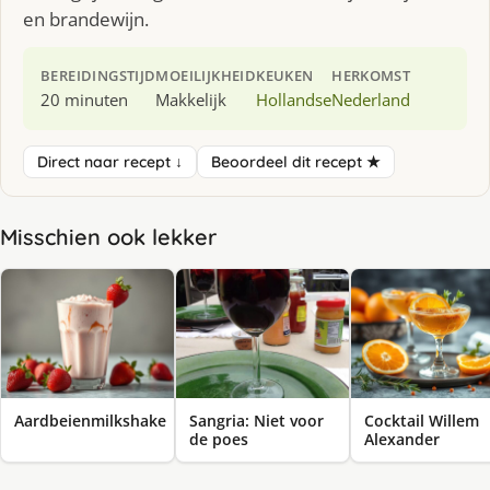
en brandewijn.
BEREIDINGSTIJD
MOEILIJKHEID
KEUKEN
HERKOMST
20 minuten
Makkelijk
Hollandse
Nederland
Direct naar recept ↓
Beoordeel dit recept ★
Misschien ook lekker
Aardbeienmilkshake
Sangria: Niet voor
Cocktail Willem
de poes
Alexander