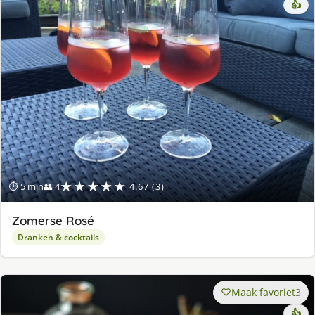
👍
★★★★★
⏱ 5 min
👥 4
4.67 (3)
Zomerse Rosé
Dranken & cocktails
Maak favoriet
3
👍