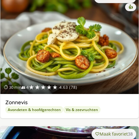
👍
★★★★★
⏱ 30 min
👥 4
4.63 (78)
Zonnevis
Avondeten & hoofdgerechten
Vis & zeevruchten
Maak favoriet
38