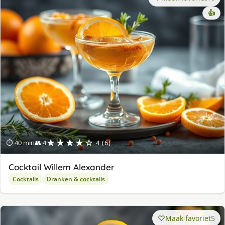
👍
★★★★☆
⏱ 40 min
👥 4
4 (6)
Cocktail Willem Alexander
Cocktails
Dranken & cocktails
Maak favoriet
5