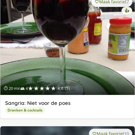
Maak favoriet
7
👍
★★★★★
⏱ 20 min
👥 4
4.6 (5)
Sangria: Niet voor de poes
Dranken & cocktails
Maak favoriet
10