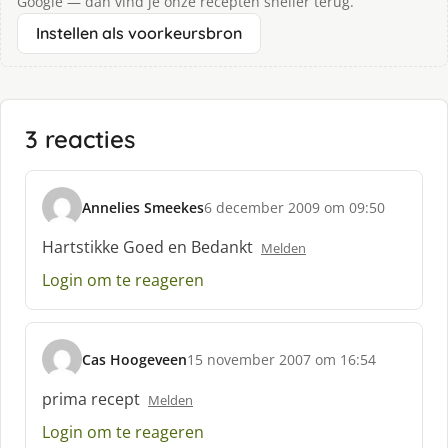
Google — dan vind je onze recepten sneller terug.
Instellen als voorkeursbron
3 reacties
Annelies Smeekes
6 december 2009 om 09:50
s
c
Hartstikke Goed en Bedankt
Melden
h
Login om te reageren
r
e
e
f
Cas Hoogeveen
15 november 2007 om 16:54
:
s
c
prima recept
Melden
h
Login om te reageren
r