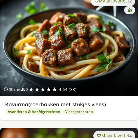
Maak favoriet
12
👍
★★★★★
⏱ 30 min
👥 2
4.64 (83)
Kavurma(roerbakken met stukjes vlees)
Avondeten & hoofdgerechten
Vleesgerechten
Maak favoriet
4