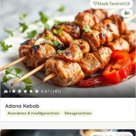
Maak favoriet
28
ke
👍
1
lek
ge
★★★★★
👥 4
4.67 (141)
Adana Kebab
Avondeten & hoofdgerechten
Vleesgerechten