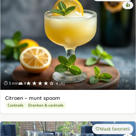
👍
★★★★☆
⏱ 5 min
👥 4
4 (6)
Citroen – munt spoom
Cocktails
Dranken & cocktails
Maak favoriet
6