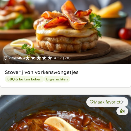
★★★★★
⏱ 2 min
👥 4
4.57 (28)
Stoverij van varkenswangetjes
BBQ & buiten koken
Bijgerechten
Maak favoriet
91
ke
👍
1
lek
ge