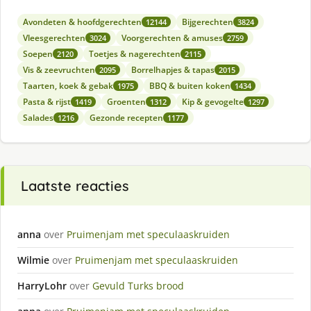
Avondeten & hoofdgerechten
Bijgerechten
12144
3824
Vleesgerechten
Voorgerechten & amuses
3024
2759
Soepen
Toetjes & nagerechten
2120
2115
Vis & zeevruchten
Borrelhapjes & tapas
2095
2015
Taarten, koek & gebak
BBQ & buiten koken
1975
1434
Pasta & rijst
Groenten
Kip & gevogelte
1419
1312
1297
Salades
Gezonde recepten
1216
1177
Laatste reacties
anna
over
Pruimenjam met speculaaskruiden
Wilmie
over
Pruimenjam met speculaaskruiden
HarryLohr
over
Gevuld Turks brood