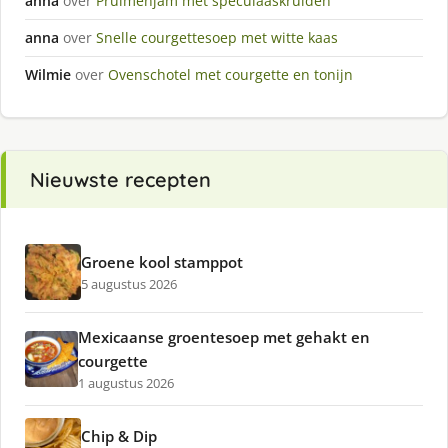
anna
over
Pruimenjam met speculaaskruiden
anna
over
Snelle courgettesoep met witte kaas
Wilmie
over
Ovenschotel met courgette en tonijn
Nieuwste recepten
Groene kool stamppot
5 augustus 2026
Mexicaanse groentesoep met gehakt en
courgette
1 augustus 2026
Chip & Dip