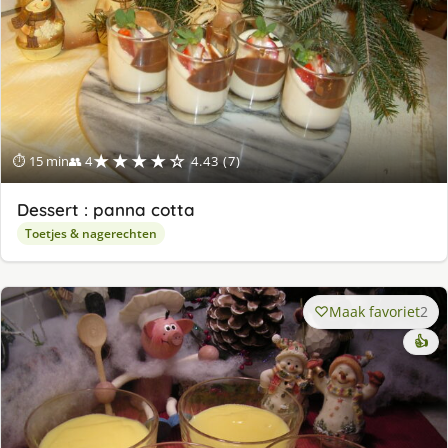
★★★★☆
⏱ 15 min
👥 4
4.43 (7)
Dessert : panna cotta
Toetjes & nagerechten
Maak favoriet
2
👍