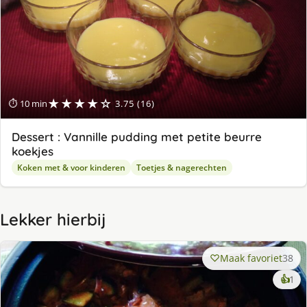
★★★★☆
⏱ 10 min
3.75 (16)
Dessert : Vannille pudding met petite beurre
koekjes
Koken met & voor kinderen
Toetjes & nagerechten
Lekker hierbij
Maak favoriet
38
ke
👍
1
lek
ge