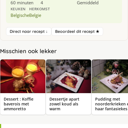
60 minuten
4
Gemiddeld
KEUKEN
HERKOMST
Belgische
Belgie
Direct naar recept ↓
Beoordeel dit recept ★
Misschien ook lekker
Dessert : Koffie
Dessertje apart
Pudding met
baverois met
zowel koud als
noorderkrieken 
ammoretto
warm
haar fantasiekes