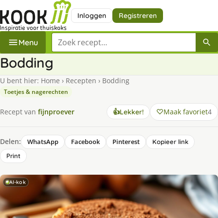
Inloggen
Registreren
Zoek een recept
Menu
Bodding
U bent hier:
Home
›
Recepten
›
Bodding
Toetjes & nagerechten
Maak favoriet
4
Recept van
fijnproever
👍
Lekker!
Delen:
WhatsApp
Facebook
Pinterest
Kopieer link
Print
AI-kok