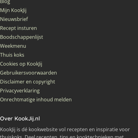
Blog
Mijn KookJij
Nieuwsbrief
Recept insturen
Boodschappenlijst
Weekmenu
Thuis koks
Cookies op KookJij
Gebruikersvoorwaarden
Disclaimer en copyright
Privacyverklaring
Onrechtmatige inhoud melden
Over KookJij.nl
KookJij is dé kookwebsite vol recepten en inspiratie voor
thuiskoks. Deel recepten, tips en kooktechnieken met