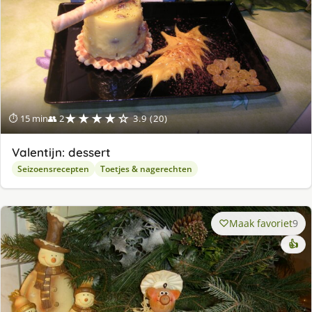
★★★★☆
⏱ 15 min
👥 2
3.9 (20)
Valentijn: dessert
Seizoensrecepten
Toetjes & nagerechten
Maak favoriet
9
👍