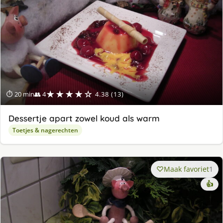
★★★★☆
⏱ 20 min
👥 4
4.38 (13)
Dessertje apart zowel koud als warm
Toetjes & nagerechten
Maak favoriet
1
👍