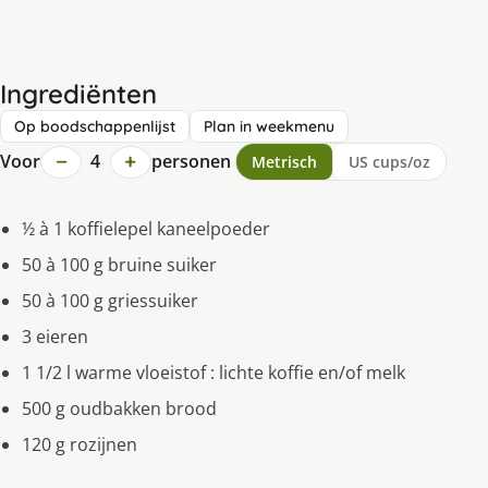
Ingrediënten
Op boodschappenlijst
Plan in weekmenu
−
+
Voor
4
personen
Metrisch
US cups/oz
½ à 1 koffielepel kaneelpoeder
50 à 100 g bruine suiker
50 à 100 g griessuiker
3 eieren
1 1/2 l warme vloeistof : lichte koffie en/of melk
500 g oudbakken brood
120 g rozijnen