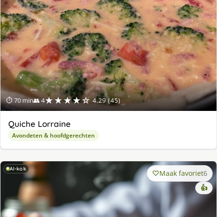
★★★★☆
⏱ 70 min
👥 4
4.29 (45)
Quiche Lorraine
Avondeten & hoofdgerechten
AI-kok
Maak favoriet
6
👍