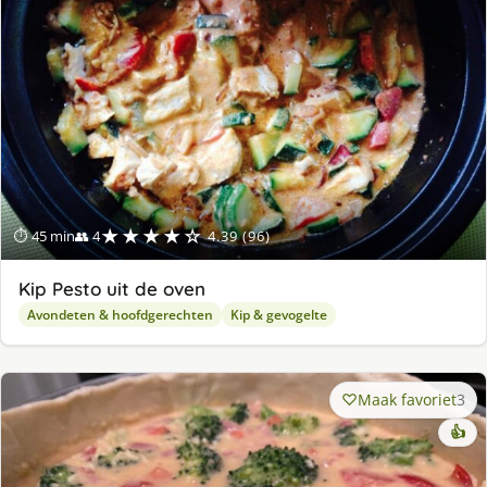
★★★★☆
⏱ 45 min
👥 4
4.39 (96)
Kip Pesto uit de oven
Avondeten & hoofdgerechten
Kip & gevogelte
Maak favoriet
3
👍