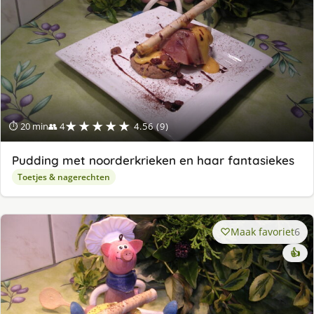
★★★★★
⏱ 20 min
👥 4
4.56 (9)
Pudding met noorderkrieken en haar fantasiekes
Toetjes & nagerechten
Maak favoriet
6
👍