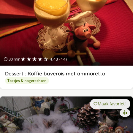
★★★★☆
⏱ 30 min
4.43 (14)
Dessert : Koffie baverois met ammoretto
Toetjes & nagerechten
Maak favoriet
1
👍