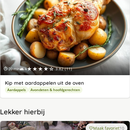
★★★★☆
⏱ 20 min
👥 4
3.82 (11)
Kip met aardappelen uit de oven
Aardappels
Avondeten & hoofdgerechten
Lekker hierbij
Maak favoriet
10