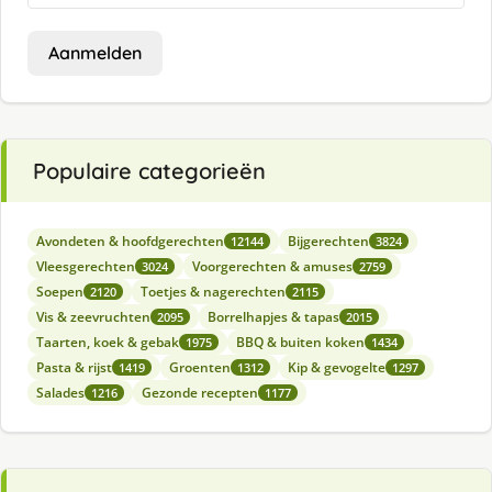
Aanmelden
Populaire categorieën
Avondeten & hoofdgerechten
Bijgerechten
12144
3824
Vleesgerechten
Voorgerechten & amuses
3024
2759
Soepen
Toetjes & nagerechten
2120
2115
Vis & zeevruchten
Borrelhapjes & tapas
2095
2015
Taarten, koek & gebak
BBQ & buiten koken
1975
1434
Pasta & rijst
Groenten
Kip & gevogelte
1419
1312
1297
Salades
Gezonde recepten
1216
1177