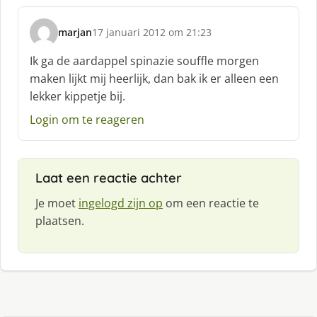
marjan
17 januari 2012 om 21:23
s
c
Ik ga de aardappel spinazie souffle morgen
h
maken lijkt mij heerlijk, dan bak ik er alleen een
r
lekker kippetje bij.
e
e
Login om te reageren
f
:
Laat een reactie achter
Je moet
ingelogd zijn op
om een reactie te
plaatsen.