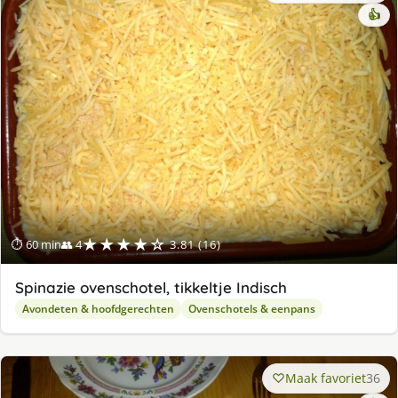
👍
★★★★☆
⏱ 60 min
👥 4
3.81 (16)
Spinazie ovenschotel, tikkeltje Indisch
Avondeten & hoofdgerechten
Ovenschotels & eenpans
Maak favoriet
36