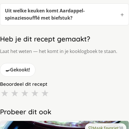
Uit welke keuken komt Aardappel-
spinaziesoufflé met biefstuk?
Heb je dit recept gemaakt?
Laat het weten — het komt in je kooklogboek te staan.
🍳
Gekookt!
Beoordeel dit recept
★
★
★
★
★
Probeer dit ook
Maak favoriet
38