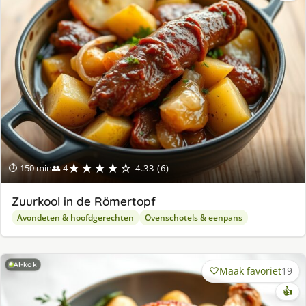
★★★★☆
⏱ 150 min
👥 4
4.33 (6)
Zuurkool in de Römertopf
Avondeten & hoofdgerechten
Ovenschotels & eenpans
AI-kok
Maak favoriet
19
👍