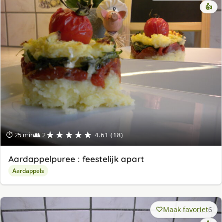
👍
★★★★★
⏱ 25 min
👥 2
4.61 (18)
Aardappelpuree : feestelijk apart
Aardappels
Maak favoriet
6