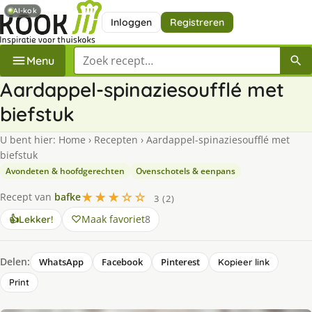
AI-kok
Inloggen
Registreren
Zoek een recept
Menu
Aardappel-spinaziesoufflé met
biefstuk
U bent hier:
Home
›
Recepten
›
Aardappel-spinaziesoufflé met
biefstuk
Avondeten & hoofdgerechten
Ovenschotels & eenpans
★★★☆☆
Recept van
bafke
3 (2)
Maak favoriet
8
👍
Lekker!
Delen:
WhatsApp
Facebook
Pinterest
Kopieer link
Print