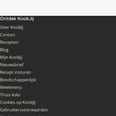
Ontdek KookJij
Over KookJij
Contact
Recepten
Blog
Mijn KookJij
Nieuwsbrief
Recept insturen
Boodschappenlijst
Weekmenu
Thuis koks
Cookies op KookJij
Gebruikersvoorwaarden