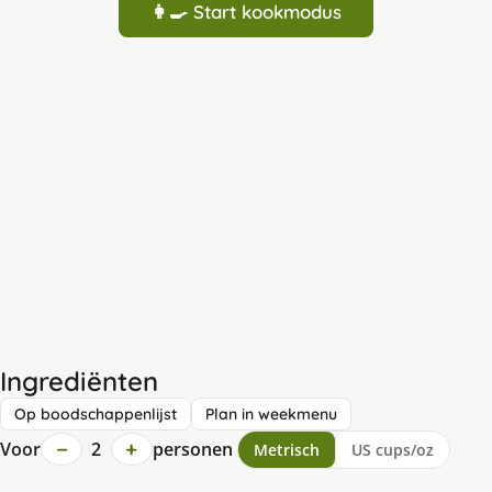
👩‍🍳 Start kookmodus
Ingrediënten
Op boodschappenlijst
Plan in weekmenu
−
+
Voor
2
personen
Metrisch
US cups/oz