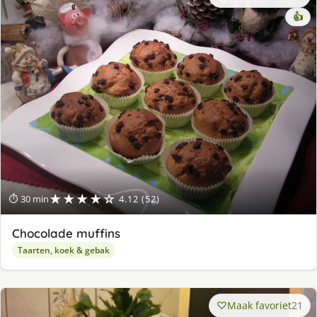
👍
★★★★☆
⏱ 30 min
4.12 (52)
Chocolade muffins
Taarten, koek & gebak
Maak favoriet
21