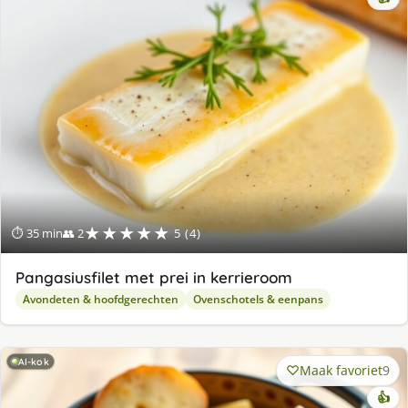
★★★★★
⏱ 35 min
👥 2
5 (4)
Pangasiusfilet met prei in kerrieroom
Avondeten & hoofdgerechten
Ovenschotels & eenpans
AI-kok
Maak favoriet
9
👍