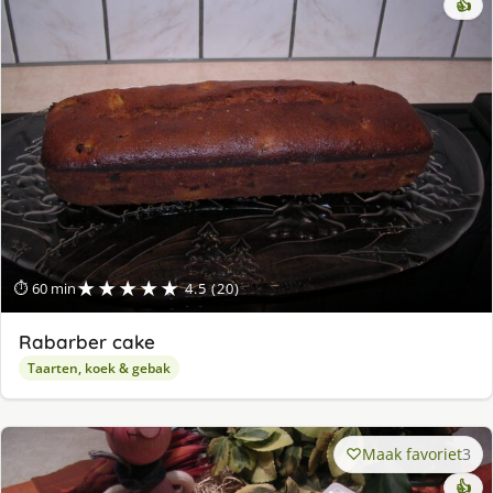
👍
★★★★★
⏱ 60 min
4.5 (20)
Rabarber cake
Taarten, koek & gebak
Maak favoriet
3
👍