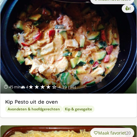
ke
👍
1
lek
ge
★★★★☆
⏱ 45 min
👥 4
4.39 (96)
Kip Pesto uit de oven
Avondeten & hoofdgerechten
Kip & gevogelte
Maak favoriet
20