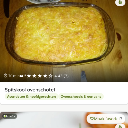
👍
★★★★☆
⏱ 70 min
👥 5
4.43 (7)
Spitskool ovenschotel
Avondeten & hoofdgerechten
Ovenschotels & eenpans
AI-kok
Maak favoriet
7
👍