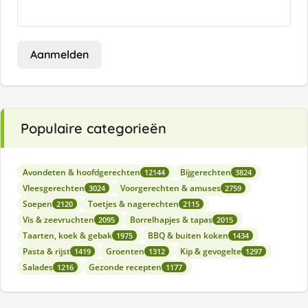
Aanmelden
Populaire categorieën
Avondeten & hoofdgerechten
Bijgerechten
12144
3824
Vleesgerechten
Voorgerechten & amuses
3024
2759
Soepen
Toetjes & nagerechten
2120
2115
Vis & zeevruchten
Borrelhapjes & tapas
2095
2015
Taarten, koek & gebak
BBQ & buiten koken
1975
1434
Pasta & rijst
Groenten
Kip & gevogelte
1419
1312
1297
Salades
Gezonde recepten
1216
1177