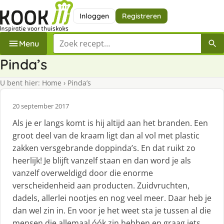
Inloggen
Registreren
Zoek een recept
Menu
Pinda’s
U bent hier:
Home
›
Pinda’s
20 september 2017
Als je er langs komt is hij altijd aan het branden. Een
groot deel van de kraam ligt dan al vol met plastic
zakken versgebrande doppinda’s. En dat ruikt zo
heerlijk! Je blijft vanzelf staan en dan word je als
vanzelf overweldigd door die enorme
verscheidenheid aan producten. Zuidvruchten,
dadels, allerlei nootjes en nog veel meer. Daar heb je
dan wel zin in. En voor je het weet sta je tussen al die
mensen die allemaal óók zin hebben en graag iets