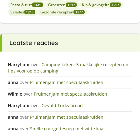
Pasta & rijst
Groenten
Kip & gevogelte
1419
1312
1297
Salades
Gezonde recepten
1216
1177
Laatste reacties
HarryLohr
over
Camping koken: 5 makkelijke recepten en
tips voor op de camping
anna
over
Pruimenjam met speculaaskruiden
Wilmie
over
Pruimenjam met speculaaskruiden
HarryLohr
over
Gevuld Turks brood
anna
over
Pruimenjam met speculaaskruiden
anna
over
Snelle courgettesoep met witte kaas