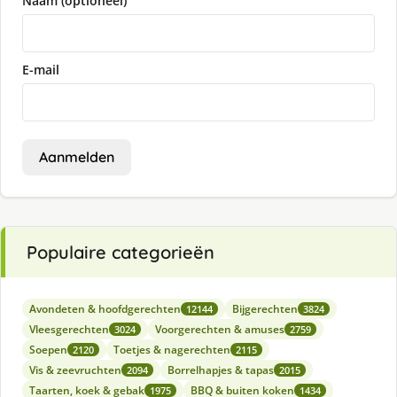
Naam (optioneel)
E-mail
Aanmelden
Populaire categorieën
Avondeten & hoofdgerechten
Bijgerechten
12144
3824
Vleesgerechten
Voorgerechten & amuses
3024
2759
Soepen
Toetjes & nagerechten
2120
2115
Vis & zeevruchten
Borrelhapjes & tapas
2094
2015
Taarten, koek & gebak
BBQ & buiten koken
1975
1434