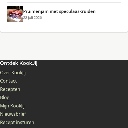
Pruimenjam met speculaaskruiden
28 juli 2026
Ontdek KookJij
Over KookJij
Contact
Recepten
Blog
Mijn KookJij
Nieuwsbrief
Recept insturen