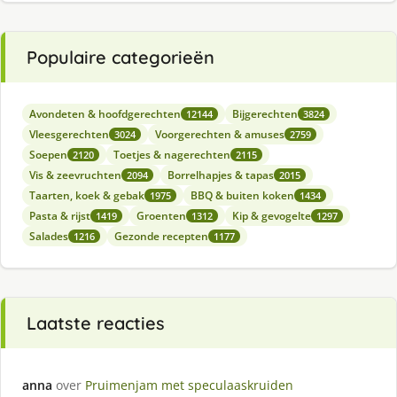
Populaire categorieën
Avondeten & hoofdgerechten
Bijgerechten
12144
3824
Vleesgerechten
Voorgerechten & amuses
3024
2759
Soepen
Toetjes & nagerechten
2120
2115
Vis & zeevruchten
Borrelhapjes & tapas
2094
2015
Taarten, koek & gebak
BBQ & buiten koken
1975
1434
Pasta & rijst
Groenten
Kip & gevogelte
1419
1312
1297
Salades
Gezonde recepten
1216
1177
Laatste reacties
anna
over
Pruimenjam met speculaaskruiden