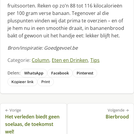
fruitsoorten. Reken op zo’n 88 tot 116 kilocalorieën
per 100 gram verse banaan. Tegenover al die
pluspunten vinden wij dat prima te overzien – en of
je hem nu in een smoothie draait, in bananenbrood
bakt of gewoon uit het handje eet: lekker blijft het.
Bron/inspiratie: Goedgevoel.be
Categorie:
Column
,
Eten en Drinken
,
Tips
Delen:
WhatsApp
Facebook
Pinterest
Kopieer link
Print
Bericht
← Vorige
Volgende →
navigatie
Het verleden biedt geen
Bierbrood
soelaas, de toekomst
wel!