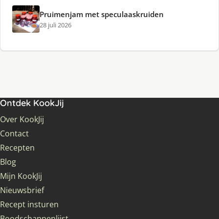
Pruimenjam met speculaaskruiden
28 juli 2026
Ontdek KookJij
Over KookJij
Contact
Recepten
Blog
Mijn KookJij
Nieuwsbrief
Recept insturen
Boodschappenlijst