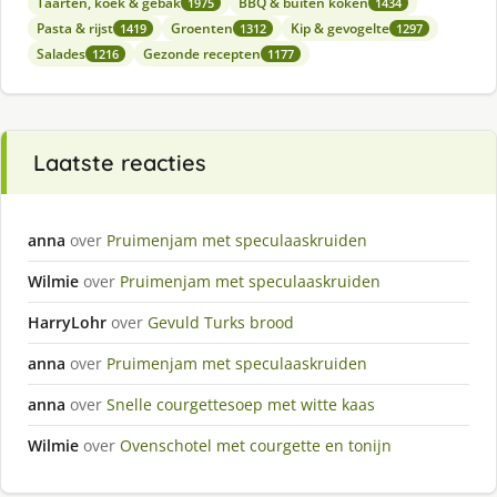
Taarten, koek & gebak
BBQ & buiten koken
1975
1434
Pasta & rijst
Groenten
Kip & gevogelte
1419
1312
1297
Salades
Gezonde recepten
1216
1177
Laatste reacties
anna
over
Pruimenjam met speculaaskruiden
Wilmie
over
Pruimenjam met speculaaskruiden
HarryLohr
over
Gevuld Turks brood
anna
over
Pruimenjam met speculaaskruiden
anna
over
Snelle courgettesoep met witte kaas
Wilmie
over
Ovenschotel met courgette en tonijn