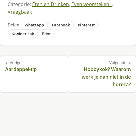
Categorie:
Eten en Drinken
,
Even voorstellen..
,
Vraagbaak
Delen:
WhatsApp
Facebook
Pinterest
Kopieer link
Print
Bericht
← Vorige
Volgende →
navigatie
Aardappel-tip
Hobbykok? Waarom
werk je dan niet in de
horeca?