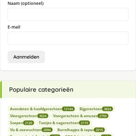
Naam (optioneel)
E-mail
Aanmelden
Populaire categorieën
Avondeten & hoofdgerechten
Bijgerechten
12144
3824
Vleesgerechten
Voorgerechten & amuses
3024
2759
Soepen
Toetjes & nagerechten
2120
2115
Vis & zeevruchten
Borrelhapjes & tapas
2094
2015