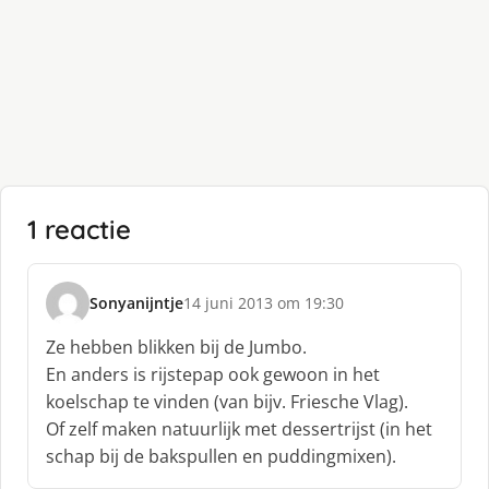
1 reactie
Sonyanijntje
14 juni 2013 om 19:30
s
c
Ze hebben blikken bij de Jumbo.
h
En anders is rijstepap ook gewoon in het
r
koelschap te vinden (van bijv. Friesche Vlag).
e
Of zelf maken natuurlijk met dessertrijst (in het
e
f
schap bij de bakspullen en puddingmixen).
: