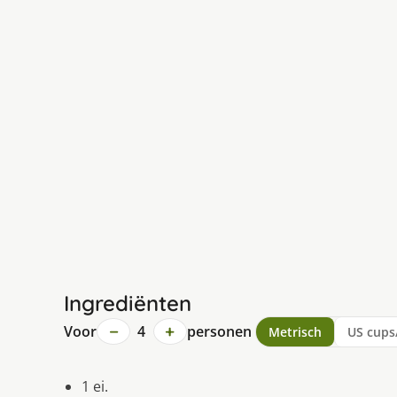
Ingrediënten
−
+
Voor
4
personen
Metrisch
US cups
1 ei.