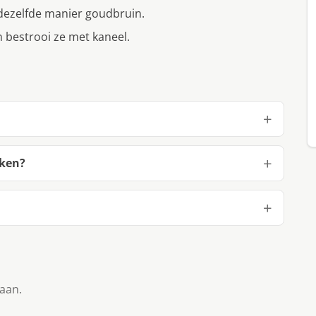
 dezelfde manier goudbruin.
 bestrooi ze met kaneel.
aken?
taan.