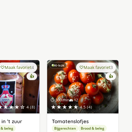
AI-kok
Maak favoriet
4
Maak favoriet
3
👍
👍
⏱ 300 min
👥 12
★★★★☆
★★★★★
4 (8)
4.5 (4)
in ’t zuur
Tomatenslofjes
 & beleg
Bijgerechten
Brood & beleg