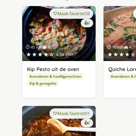
Maak favoriet
38
keer
👍
1
lekker
gevonden
⏱ 45 min
👥 4
⏱ 70 min
👥 4
★★★★☆
★★★★☆
4.39 (96)
Kip Pesto uit de oven
Quiche Lor
Avondeten & hoofdgerechten
Avondeten & 
Kip & gevogelte
Maak favoriet
91
keer
👍
1
lekker
gevonden