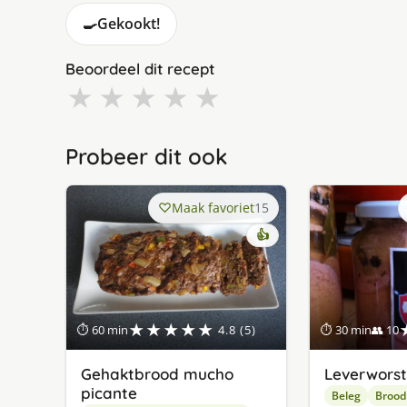
🍳
Gekookt!
Beoordeel dit recept
★
★
★
★
★
Probeer dit ook
Maak favoriet
15
👍
★★★★★
⏱ 60 min
4.8 (5)
⏱ 30 min
👥 10
Gehaktbrood mucho
Leverworst 
picante
Beleg
Brood