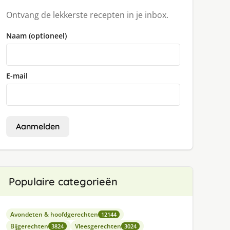
Ontvang de lekkerste recepten in je inbox.
Naam (optioneel)
E-mail
Aanmelden
Populaire categorieën
Avondeten & hoofdgerechten
12144
Bijgerechten
Vleesgerechten
3824
3024