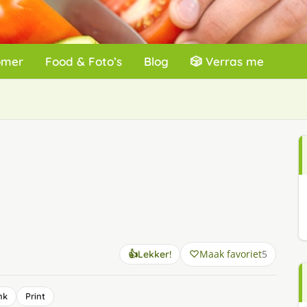
omer
Food & Foto’s
Blog
🎲 Verras me
Maak favoriet
5
👍
Lekker!
nk
Print