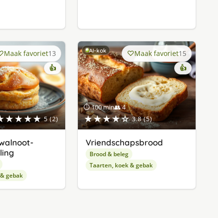
AI-kok
Maak favoriet
13
Maak favoriet
15
👍
👍
⏱ 100 min
👥 4
★★★★★
★★★★☆
5 (2)
3.8 (5)
walnoot-
Vriendschapsbrood
ling
Brood & beleg
Taarten, koek & gebak
 & gebak