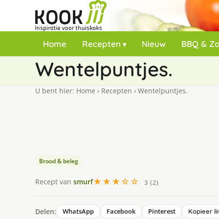
Home
Recepten
Nieuw
BBQ & Z
Wentelpuntjes.
U bent hier:
Home
›
Recepten
›
Wentelpuntjes.
Brood & beleg
★★★☆☆
Recept van
smurf
3 (2)
Delen:
WhatsApp
Facebook
Pinterest
Kopieer li