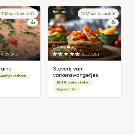
AI-kok
Maak favoriet
3
Maak favoriet
6
👍
👍
⏱ 2 min
👥 4
★★★★★
4.29 (45)
4.57 (28)
raine
Stoverij van
varkenswangetjes
hoofdgerechten
BBQ & buiten koken
Bijgerechten