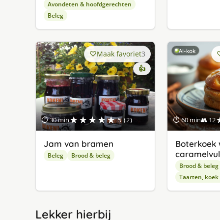
Avondeten & hoofdgerechten
Beleg
AI-kok
Maak favoriet
3
👍
★★★★★
⏱ 30 min
5 (2)
⏱ 60 min
👥 12
Jam van bramen
Boterkoek 
caramelvul
Beleg
Brood & beleg
Brood & beleg
Taarten, koek
Lekker hierbij