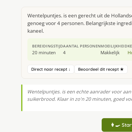
Wentelpuntjes. is een gerecht uit de Holland
genoeg voor 4 personen. Belangrijkste ingre
kaneel.
BEREIDINGSTIJD
AANTAL PERSONEN
MOEILIJKHEID
K
20 minuten
4
Makkelijk
H
Direct naar recept ↓
Beoordeel dit recept ★
Wentelpuntjes. is een echte aanrader voor aan t
suikerbrood. Klaar in zo'n 20 minuten, goed vo
👩‍🍳 St