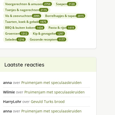
Voorgerechten & amuses
Soepen
2759
2120
Toetjes & nagerechten
2115
Vis & zeevruchten
Borrelhapjes & tapas
2095
2015
Taarten, koek & gebak
1975
BBQ & buiten koken
Pasta & rijst
1434
1419
Groenten
Kip & gevogelte
1312
1297
Salades
Gezonde recepten
1216
1177
Laatste reacties
anna
over
Pruimenjam met speculaaskruiden
Wilmie
over
Pruimenjam met speculaaskruiden
HarryLohr
over
Gevuld Turks brood
anna
over
Pruimenjam met speculaaskruiden