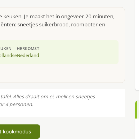
se keuken. Je maakt het in ongeveer 20 minuten,
diënten: sneetjes suikerbrood, roomboter en
EUKEN
HERKOMST
ollandse
Nederland
afel. Alles draait om ei, melk en sneetjes
or 4 personen.
art kookmodus