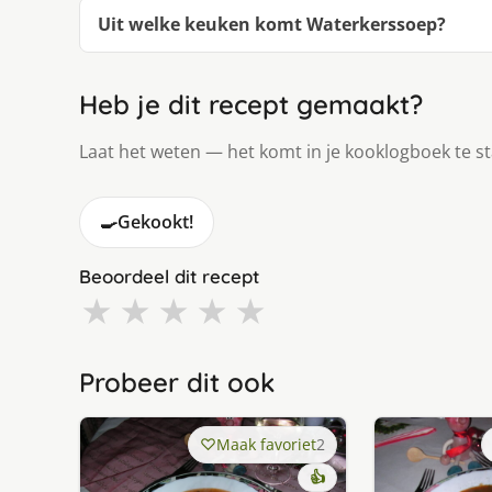
Uit welke keuken komt Waterkerssoep?
Heb je dit recept gemaakt?
Laat het weten — het komt in je kooklogboek te s
🍳
Gekookt!
Beoordeel dit recept
★
★
★
★
★
Probeer dit ook
Maak favoriet
2
👍