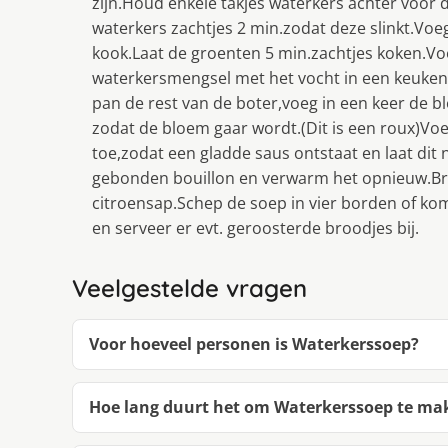
zijn.Houd enkele takjes waterkers achter voor d
waterkers zachtjes 2 min.zodat deze slinkt.Voeg
kook.Laat de groenten 5 min.zachtjes koken.Vo
waterkersmengsel met het vocht in een keuken
pan de rest van de boter,voeg in een keer de 
zodat de bloem gaar wordt.(Dit is een roux)Voe
toe,zodat een gladde saus ontstaat en laat di
gebonden bouillon en verwarm het opnieuw.Br
citroensap.Schep de soep in vier borden of k
en serveer er evt. geroosterde broodjes bij.
Veelgestelde vragen
Voor hoeveel personen is Waterkerssoep?
Hoe lang duurt het om Waterkerssoep te ma