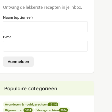
Ontvang de lekkerste recepten in je inbox.
Naam (optioneel)
E-mail
Aanmelden
Populaire categorieën
Avondeten & hoofdgerechten
12144
Bijgerechten
Vleesgerechten
3824
3024