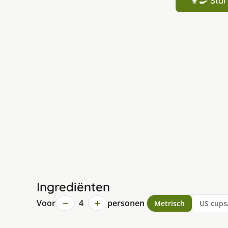
👩‍🍳 St
Ingrediënten
−
+
Voor
4
personen
Metrisch
US cups