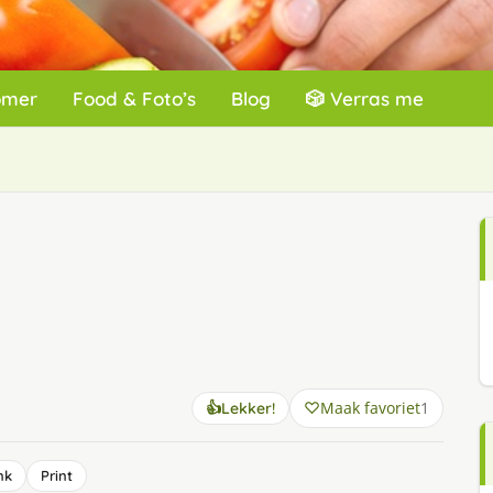
omer
Food & Foto’s
Blog
🎲 Verras me
Maak favoriet
1
👍
Lekker!
nk
Print