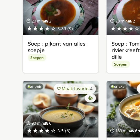
⏱ 20 min
👥 2
⏱ 20 min
👥 2
★★★★☆
★★★★☆
3.89 (9)
Soep : pikant van alles
Soep : Tom
soepje
rivierkree
dille
Soepen
Soepen
AI-kok
AI-kok
Maak favoriet
4
👍
⏱ 90 min
👥 6
★★★★☆
3.5 (6)
⏱ 180 min
👥 6