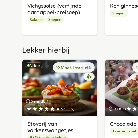
Vichyssoise (verfijnde
Koniginne
aardappel-preisoep)
Soepen
Salades
Soepen
Lekker hierbij
AI-kok
Maak favoriet
6
👍
⏱ 2 min
👥 4
★★★★★
★★
4.57 (28)
⏱ 30 min
Stoverij van
Chocolade 
varkenswangetjes
Taarten, koek
BBQ & buiten koken