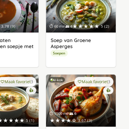
★★★★★
3.78 (9)
⏱ 60 min
👥 4
5 (2)
aten
Soep van Groene
ften soepje met
Asperges
Soepen
AI-kok
Maak favoriet
3
Maak favoriet
3
👍
👍
⏱ 1500 min
👥 6
★★★★★
★★★★☆
5 (1)
3.67 (3)