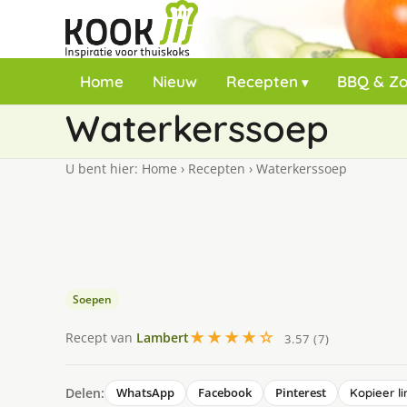
Home
Nieuw
Recepten
BBQ & Z
Waterkerssoep
U bent hier:
Home
›
Recepten
›
Waterkerssoep
Soepen
★★★★☆
Recept van
Lambert
3.57 (7)
Delen:
WhatsApp
Facebook
Pinterest
Kopieer li