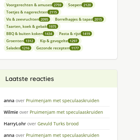
Voorgerechten & amuses
Soepen
2759
2120
Toetjes & nagerechten
2115
Vis & zeevruchten
Borrelhapjes & tapas
2095
2015
Taarten, koek & gebak
1975
BBQ & buiten koken
Pasta & rijst
1434
1419
Groenten
Kip & gevogelte
1312
1297
Salades
Gezonde recepten
1216
1177
Laatste reacties
anna
over
Pruimenjam met speculaaskruiden
Wilmie
over
Pruimenjam met speculaaskruiden
HarryLohr
over
Gevuld Turks brood
anna
over
Pruimenjam met speculaaskruiden