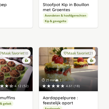
soep
Stoofpot Kip in Bouillon
met Groentes
Avondeten & hoofdgerechten
Kip & gevogelte
Maak favoriet
10
Maak favoriet
21
👍
👍
⏱ 25 min
👥 2
★★☆
★★★★★
4.12 (52)
4.61 (18)
muffins
Aardappelpuree :
feestelijk apart
 & gebak
Aardappels