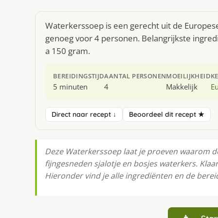
Waterkerssoep is een gerecht uit de Europes
genoeg voor 4 personen. Belangrijkste ingredi
a 150 gram.
BEREIDINGSTIJD
AANTAL PERSONEN
MOEILIJKHEID
K
5 minuten
4
Makkelijk
E
Direct naar recept ↓
Beoordeel dit recept ★
Deze Waterkerssoep laat je proeven waarom de 
fijngesneden sjalotje en bosjes waterkers. Klaa
Hieronder vind je alle ingrediënten en de bereid