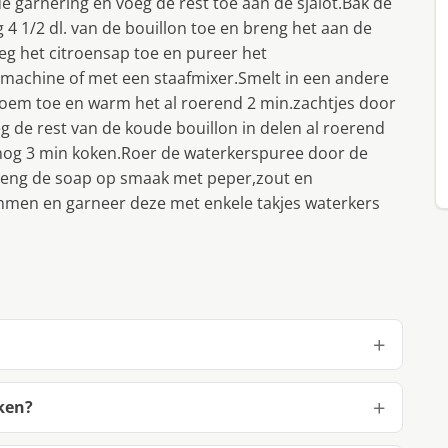
e garnering en voeg de rest toe aan de sjalot.Bak de
 4 1/2 dl. van de bouillon toe en breng het aan de
eg het citroensap toe en pureer het
machine of met een staafmixer.Smelt in een andere
bloem toe en warm het al roerend 2 min.zachtjes door
g de rest van de koude bouillon in delen al roerend
t nog 3 min koken.Roer de waterkerspuree door de
eng de soap op smaak met peper,zout en
ommen en garneer deze met enkele takjes waterkers
ken?