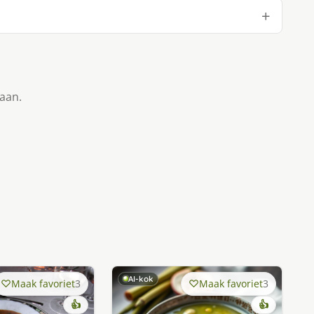
taan.
AI-kok
Maak favoriet
3
Maak favoriet
3
👍
👍