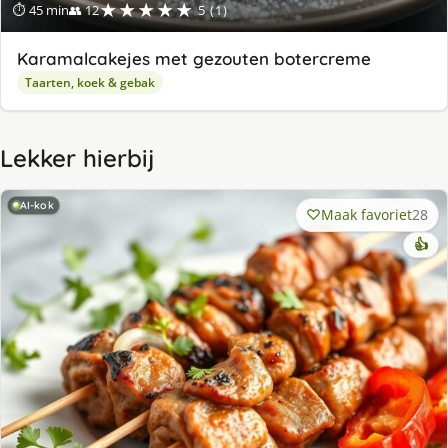
★★★★★
⏱ 45 min
👥 12
5 (1)
Karamalcakejes met gezouten botercreme
Taarten, koek & gebak
Lekker hierbij
AI-kok
Maak favoriet
28
👍