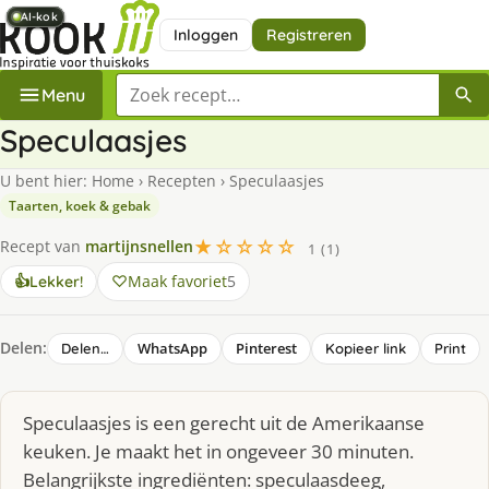
AI-kok
AI-kok
AI-kok
AI-kok
AI-kok
AI-kok
AI-kok
AI-kok
Inloggen
Registreren
Zoek een recept
Menu
Speculaasjes
U bent hier:
Home
›
Recepten
›
Speculaasjes
Taarten, koek & gebak
★☆☆☆☆
Recept van
martijnsnellen
1 (1)
Maak favoriet
5
👍
Lekker!
Delen:
WhatsApp
Pinterest
Delen…
Kopieer link
Print
Speculaasjes is een gerecht uit de Amerikaanse
keuken. Je maakt het in ongeveer 30 minuten.
Belangrijkste ingrediënten: speculaasdeeg,