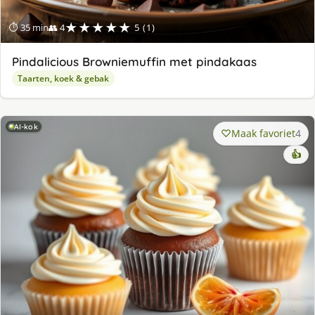
★★★★★
⏱ 35 min
👥 4
5 (1)
Pindalicious Browniemuffin met pindakaas
Taarten, koek & gebak
AI-kok
Maak favoriet
4
👍