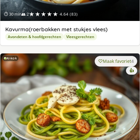
★★★★★
⏱ 30 min
👥 2
4.64 (83)
Kavurma(roerbakken met stukjes vlees)
Avondeten & hoofdgerechten
Vleesgerechten
AI-kok
Maak favoriet
4
👍