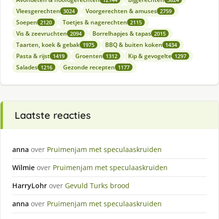
Vleesgerechten
Voorgerechten & amuses
3024
2759
Soepen
Toetjes & nagerechten
2120
2115
Vis & zeevruchten
Borrelhapjes & tapas
2094
2015
Taarten, koek & gebak
BBQ & buiten koken
1975
1434
Pasta & rijst
Groenten
Kip & gevogelte
1419
1312
1297
Salades
Gezonde recepten
1216
1177
Laatste reacties
anna
over
Pruimenjam met speculaaskruiden
Wilmie
over
Pruimenjam met speculaaskruiden
HarryLohr
over
Gevuld Turks brood
anna
over
Pruimenjam met speculaaskruiden