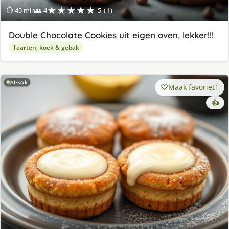
★★★★★
⏱ 45 min
👥 4
5 (1)
Double Chocolate Cookies uit eigen oven, lekker!!!
Taarten, koek & gebak
AI-kok
Maak favoriet
1
👍