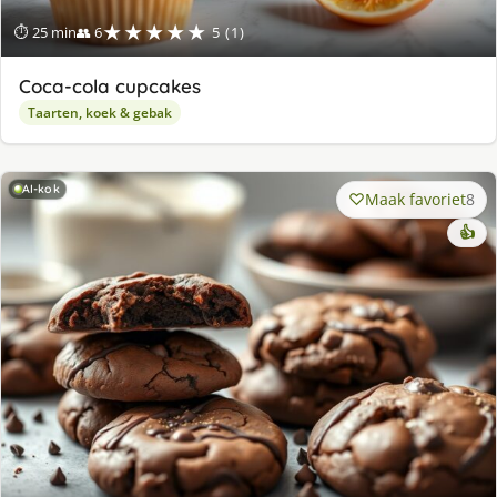
★★★★★
⏱ 25 min
👥 6
5 (1)
Coca-cola cupcakes
Taarten, koek & gebak
AI-kok
Maak favoriet
8
👍