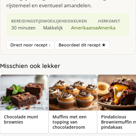
rijstemeel en eventueel amandelen.
BEREIDINGSTIJD
MOEILIJKHEID
KEUKEN
HERKOMST
30 minuten
Makkelijk
Amerikaanse
Amerika
Direct naar recept ↓
Beoordeel dit recept ★
Misschien ook lekker
Chocolade munt
Muffins met een
Pindalicious
brownies
topping van
Browniemuffin 
chocoladeroom
pindakaas