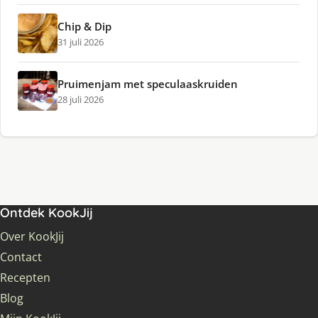
Chip & Dip
31 juli 2026
Pruimenjam met speculaaskruiden
28 juli 2026
Ontdek KookJij
Over KookJij
Contact
Recepten
Blog