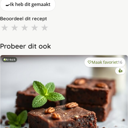
🍳
Ik heb dit gemaakt
Beoordeel dit recept
★
★
★
★
★
Probeer dit ook
AI-kok
Maak favoriet
16
👍