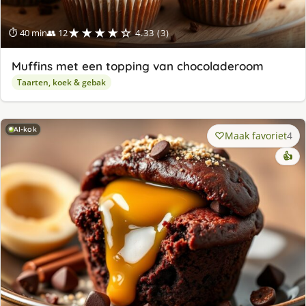
★★★★☆
⏱ 40 min
👥 12
4.33 (3)
Muffins met een topping van chocoladeroom
Taarten, koek & gebak
AI-kok
Maak favoriet
4
👍