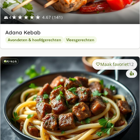
★★★★★
👥 4
4.67 (141)
Adana Kebab
Avondeten & hoofdgerechten
Vleesgerechten
AI-kok
Maak favoriet
12
👍