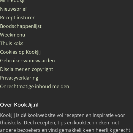
Mijn KookJij
Nieuwsbrief
Recept insturen
Boodschappenlijst
Weekmenu
Thuis koks
Cookies op KookJij
Gebruikersvoorwaarden
Disclaimer en copyright
Privacyverklaring
Onrechtmatige inhoud melden
Over KookJij.nl
KookJij is dé kookwebsite vol recepten en inspiratie voor
thuiskoks. Deel recepten, tips en kooktechnieken met
andere bezoekers en vind gemakkelijk een heerlijk gerecht.