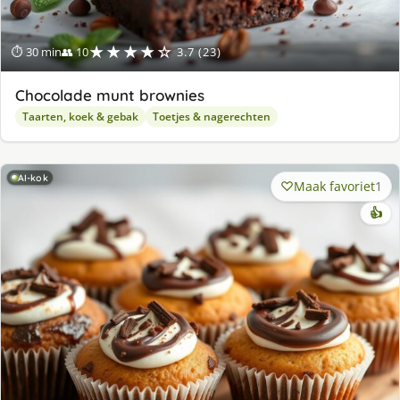
★★★★☆
⏱ 30 min
👥 10
3.7 (23)
Chocolade munt brownies
Taarten, koek & gebak
Toetjes & nagerechten
AI-kok
Maak favoriet
1
👍