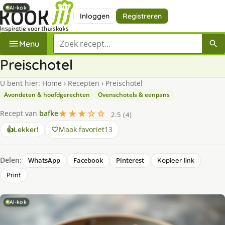
AI-kok
AI-kok
AI-kok
Inloggen
Registreren
Zoek een recept
Menu
Preischotel
U bent hier:
Home
›
Recepten
›
Preischotel
Avondeten & hoofdgerechten
Ovenschotels & eenpans
★★★☆☆
Recept van
bafke
2.5 (4)
Maak favoriet
13
👍
Lekker!
Delen:
WhatsApp
Facebook
Pinterest
Kopieer link
Print
AI-kok