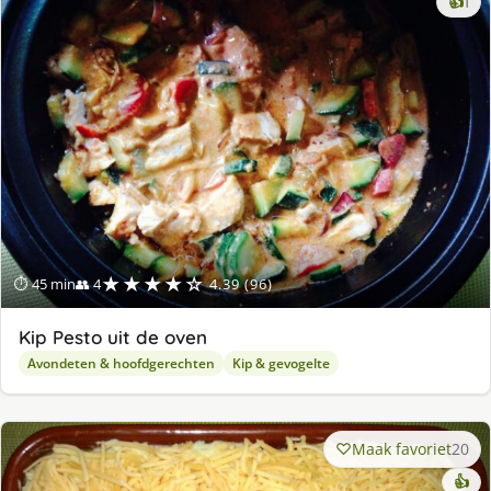
ke
👍
1
lek
ge
★★★★☆
⏱ 45 min
👥 4
4.39 (96)
Kip Pesto uit de oven
Avondeten & hoofdgerechten
Kip & gevogelte
Maak favoriet
20
👍