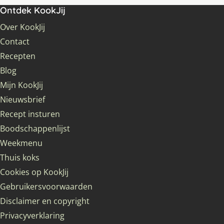
Ontdek KookJij
Over KookJij
Contact
Recepten
Blog
Mijn KookJij
Nieuwsbrief
Recept insturen
Boodschappenlijst
Weekmenu
Thuis koks
Cookies op KookJij
Gebruikersvoorwaarden
Disclaimer en copyright
Privacyverklaring