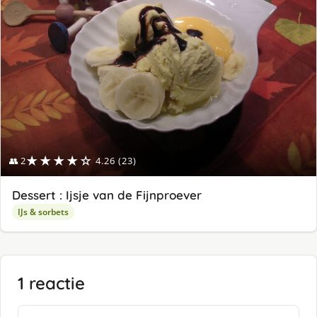
★★★★☆
👥 2
4.26 (23)
Dessert : Ijsje van de Fijnproever
IJs & sorbets
1 reactie