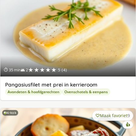
★★★★★
⏱ 35 min
👥 2
5 (4)
Pangasiusfilet met prei in kerrieroom
Avondeten & hoofdgerechten
Ovenschotels & eenpans
AI-kok
Maak favoriet
9
👍