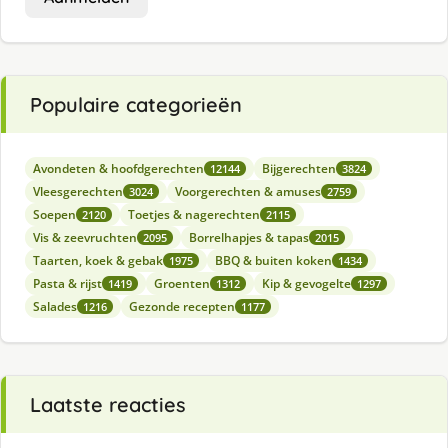
Populaire categorieën
Avondeten & hoofdgerechten
Bijgerechten
12144
3824
Vleesgerechten
Voorgerechten & amuses
3024
2759
Soepen
Toetjes & nagerechten
2120
2115
Vis & zeevruchten
Borrelhapjes & tapas
2095
2015
Taarten, koek & gebak
BBQ & buiten koken
1975
1434
Pasta & rijst
Groenten
Kip & gevogelte
1419
1312
1297
Salades
Gezonde recepten
1216
1177
Laatste reacties