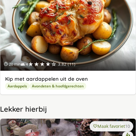
★★★★☆
⏱ 20 min
👥 4
3.82 (11)
Kip met aardappelen uit de oven
Aardappels
Avondeten & hoofdgerechten
Lekker hierbij
Maak favoriet
10
👍