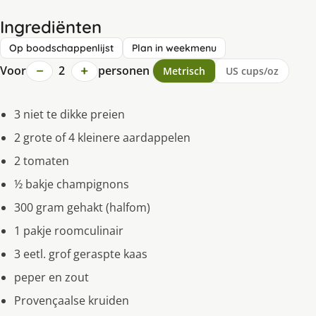
Ingrediënten
Op boodschappenlijst
Plan in weekmenu
−
+
Voor
2
personen
Metrisch
US cups/oz
3 niet te dikke preien
2 grote of 4 kleinere aardappelen
2 tomaten
½ bakje champignons
300 gram gehakt (halfom)
1 pakje roomculinair
3 eetl. grof geraspte kaas
peper en zout
Provençaalse kruiden