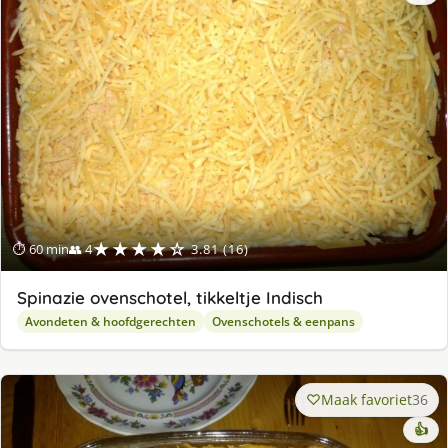
★★★★☆
⏱ 60 min
👥 4
3.81 (16)
Spinazie ovenschotel, tikkeltje Indisch
Avondeten & hoofdgerechten
Ovenschotels & eenpans
Maak favoriet
36
👍