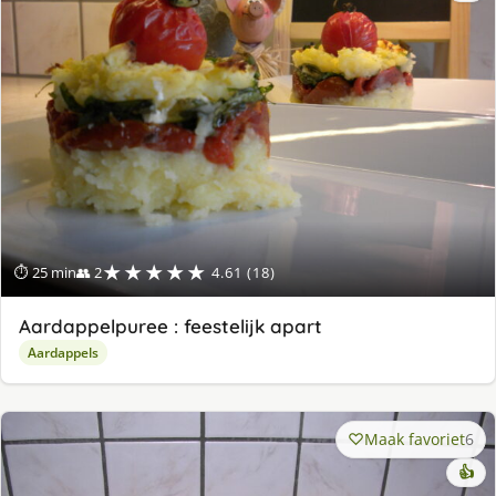
★★★★★
⏱ 25 min
👥 2
4.61 (18)
Aardappelpuree : feestelijk apart
Aardappels
Maak favoriet
6
👍