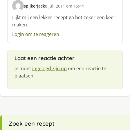
spijkerjack
8 juli 2011 om 15:44
s
c
Lijkt mij een lekker recept ga het zeker een keer
h
maken.
r
e
Login om te reageren
e
f
:
Laat een reactie achter
Je moet
ingelogd zijn op
om een reactie te
plaatsen.
Zoek een recept