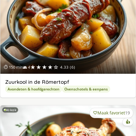
★★★★☆
⏱ 150 min
👥 4
4.33 (6)
Zuurkool in de Römertopf
Avondeten & hoofdgerechten
Ovenschotels & eenpans
AI-kok
Maak favoriet
19
👍