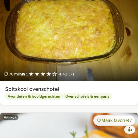
★★★★☆
⏱ 70 min
👥 5
4.43 (7)
Spitskool ovenschotel
Avondeten & hoofdgerechten
Ovenschotels & eenpans
AI-kok
Maak favoriet
7
👍