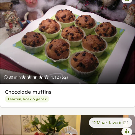
★★★★☆
⏱ 30 min
4.12 (52)
Chocolade muffins
Taarten, koek & gebak
Maak favoriet
21
👍