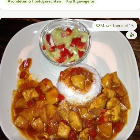
Avondeten & hoofdgerechten
Kip & gevogelte
Maak favoriet
15
👍