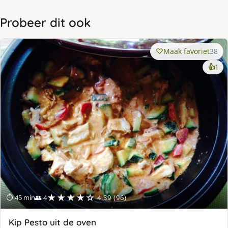
Probeer dit ook
Maak favoriet
38
ke
👍
1
lek
ge
★★★★☆
⏱ 45 min
👥 4
4.39 (96)
Kip Pesto uit de oven