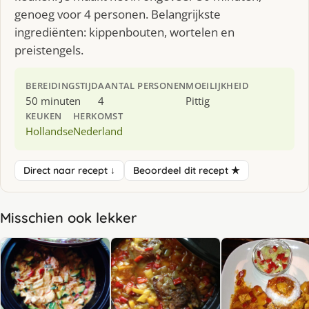
genoeg voor 4 personen. Belangrijkste
ingrediënten: kippenbouten, wortelen en
preistengels.
BEREIDINGSTIJD
AANTAL PERSONEN
MOEILIJKHEID
50 minuten
4
Pittig
KEUKEN
HERKOMST
Hollandse
Nederland
Direct naar recept ↓
Beoordeel dit recept ★
Misschien ook lekker