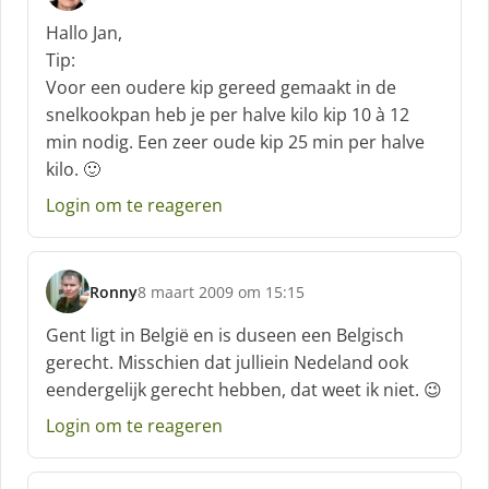
s
c
Hallo Jan,
h
Tip:
r
Voor een oudere kip gereed gemaakt in de
e
snelkookpan heb je per halve kilo kip 10 à 12
e
f
min nodig. Een zeer oude kip 25 min per halve
:
kilo. 🙂
Login om te reageren
Ronny
8 maart 2009 om 15:15
s
c
Gent ligt in België en is duseen een Belgisch
h
gerecht. Misschien dat julliein Nedeland ook
r
eendergelijk gerecht hebben, dat weet ik niet. 😉
e
e
Login om te reageren
f
: