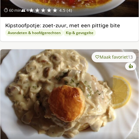
★★★★★
⏱ 60 min
👥 4
4.5 (4)
Kipstoofpotje: zoet-zuur, met een pittige bite
Avondeten & hoofdgerechten
Kip & gevogelte
Maak favoriet
13
👍