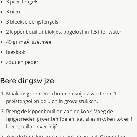
3 preistengels
3 uien
3 bleekselderijstengels
2 kippenbouillonblokjes, opgelost in 1,5 liter water
40 gr maÃ¯szetmeel
bieslook
zout en peper
Bereidingswijze
Maak de groenten schoon en snijd 2 wortelen, 1
preistengel en de uien in grove stukken.
Breng de kippenbouillon aan de kook. Voeg de
fijngesneden groenten toe en laat alles inkoken tot er 1
liter bouillon over blijft.
Zeef de bouillon. Voeg de kip toe en laat 30 minuten