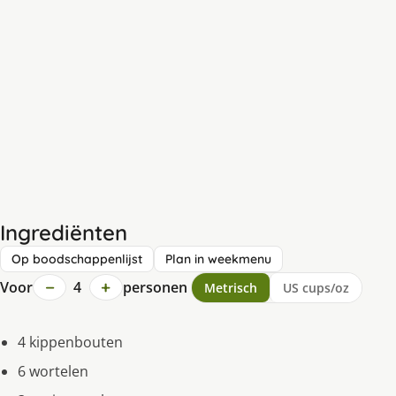
Ingrediënten
Op boodschappenlijst
Plan in weekmenu
−
+
Voor
4
personen
Metrisch
US cups/oz
4 kippenbouten
6 wortelen