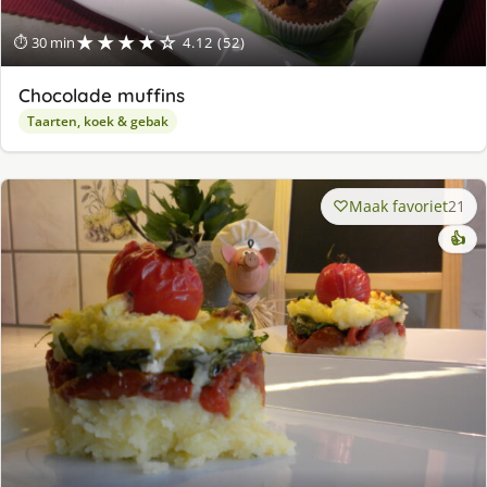
★★★★☆
⏱ 30 min
4.12 (52)
Chocolade muffins
Taarten, koek & gebak
Maak favoriet
21
👍