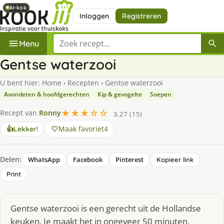
AI-kok
AI-kok
AI-kok
Inloggen
Registreren
Zoek een recept
Menu
Gentse waterzooi
U bent hier:
Home
›
Recepten
›
Gentse waterzooi
Avondeten & hoofdgerechten
Kip & gevogelte
Soepen
★★★☆☆
Recept van
Ronny
3.27 (15)
Maak favoriet
4
👍
Lekker!
Delen:
WhatsApp
Facebook
Pinterest
Kopieer link
Print
Gentse waterzooi is een gerecht uit de Hollandse
keuken. Je maakt het in ongeveer 50 minuten,