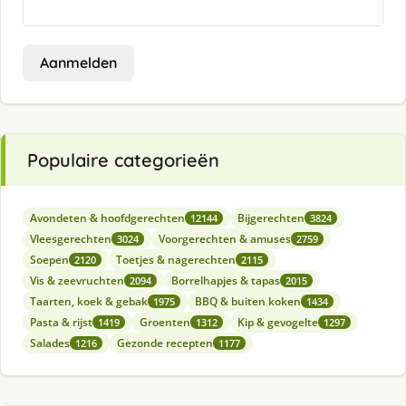
Aanmelden
Populaire categorieën
Avondeten & hoofdgerechten
Bijgerechten
12144
3824
Vleesgerechten
Voorgerechten & amuses
3024
2759
Soepen
Toetjes & nagerechten
2120
2115
Vis & zeevruchten
Borrelhapjes & tapas
2094
2015
Taarten, koek & gebak
BBQ & buiten koken
1975
1434
Pasta & rijst
Groenten
Kip & gevogelte
1419
1312
1297
Salades
Gezonde recepten
1216
1177