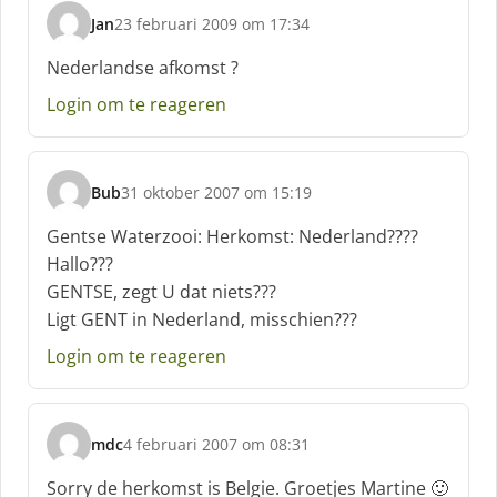
Jan
23 februari 2009 om 17:34
s
c
Nederlandse afkomst ?
h
Login om te reageren
r
e
e
f
Bub
31 oktober 2007 om 15:19
:
s
c
Gentse Waterzooi: Herkomst: Nederland????
h
Hallo???
r
GENTSE, zegt U dat niets???
e
Ligt GENT in Nederland, misschien???
e
f
Login om te reageren
:
mdc
4 februari 2007 om 08:31
s
c
Sorry de herkomst is Belgie. Groetjes Martine 🙂