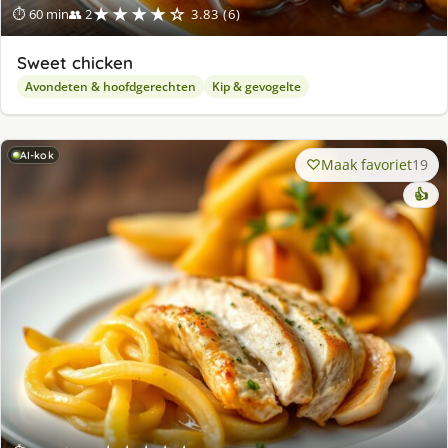
★★★★☆
⏱ 60 min
👥 2
3.83 (6)
Sweet chicken
Avondeten & hoofdgerechten
Kip & gevogelte
AI-kok
Maak favoriet
19
👍