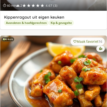
★★★★★
⏱ 60 min
👥 2
4.67 (3)
Kippenragout uit eigen keuken
Avondeten & hoofdgerechten
Kip & gevogelte
AI-kok
Maak favoriet
16
👍