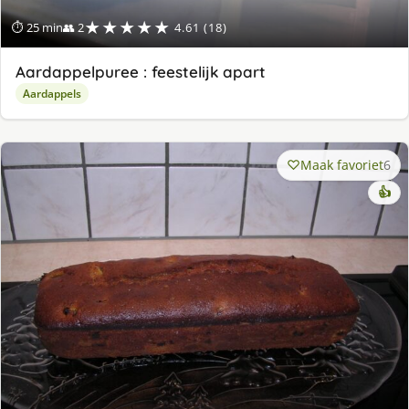
★★★★★
⏱ 25 min
👥 2
4.61 (18)
Aardappelpuree : feestelijk apart
Aardappels
Maak favoriet
6
👍