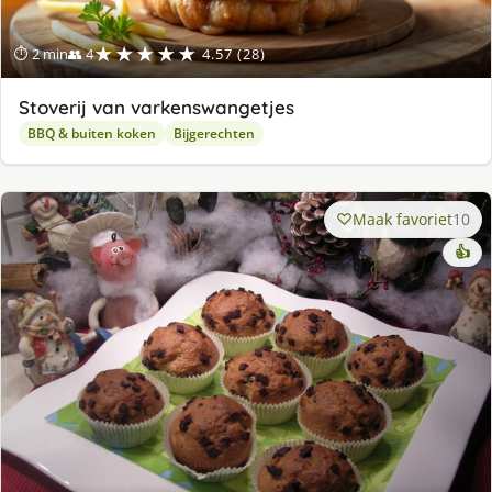
★★★★★
⏱ 2 min
👥 4
4.57 (28)
Stoverij van varkenswangetjes
BBQ & buiten koken
Bijgerechten
Maak favoriet
10
👍