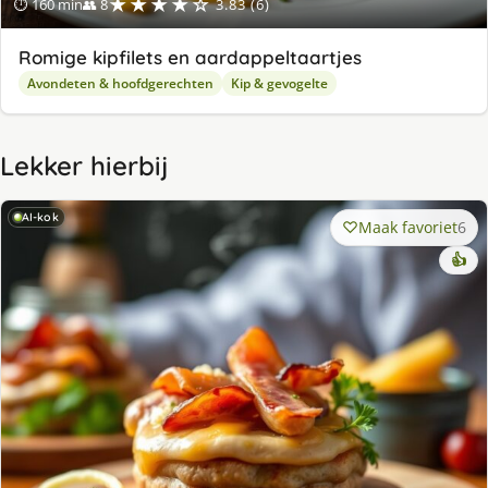
★★★★☆
⏱ 160 min
👥 8
3.83 (6)
Romige kipfilets en aardappeltaartjes
Avondeten & hoofdgerechten
Kip & gevogelte
Lekker hierbij
AI-kok
Maak favoriet
6
👍