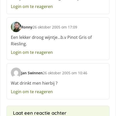
h
Login om te reageren
r
e
e
f
Ronny
26 oktober 2005 om 17:09
:
s
c
Een lekker droog wijntje…b.v Pinot Gris of
h
Riesling.
r
e
Login om te reageren
e
f
:
Jan Swinnen
26 oktober 2005 om 10:46
s
c
Wat drinkt men hierbij ?
h
Login om te reageren
r
e
e
f
Laat een reactie achter
: