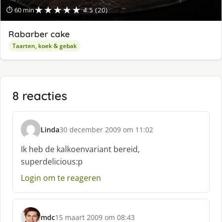
★★★★★
⏱ 60 min
4.5 (20)
Rabarber cake
Taarten, koek & gebak
8 reacties
Linda
30 december 2009 om 11:02
s
c
Ik heb de kalkoenvariant bereid,
h
superdelicious:p
r
e
Login om te reageren
e
f
:
mdc
15 maart 2009 om 08:43