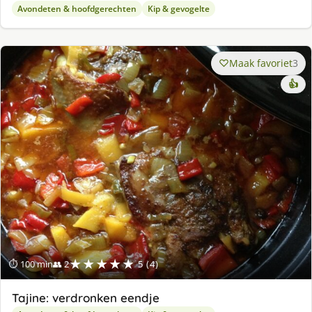
Avondeten & hoofdgerechten
Kip & gevogelte
Maak favoriet
3
👍
★★★★★
⏱ 100 min
👥 2
5 (4)
Tajine: verdronken eendje