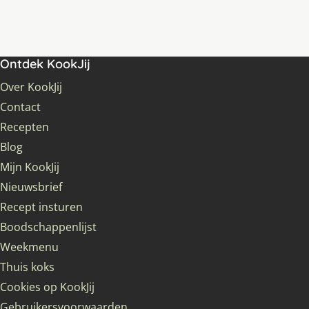
Ontdek KookJij
Over KookJij
Contact
Recepten
Blog
Mijn KookJij
Nieuwsbrief
Recept insturen
Boodschappenlijst
Weekmenu
Thuis koks
Cookies op KookJij
Gebruikersvoorwaarden