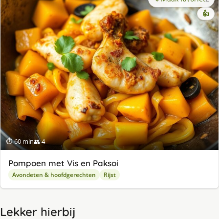
👍
⏱ 60 min
👥 4
Pompoen met Vis en Paksoi
Avondeten & hoofdgerechten
Rijst
Lekker hierbij