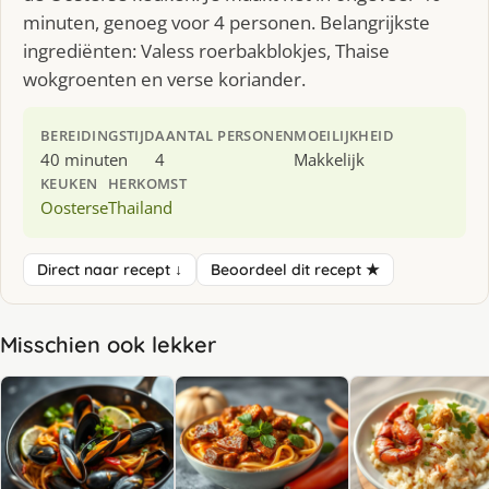
minuten, genoeg voor 4 personen. Belangrijkste
ingrediënten: Valess roerbakblokjes, Thaise
wokgroenten en verse koriander.
BEREIDINGSTIJD
AANTAL PERSONEN
MOEILIJKHEID
40 minuten
4
Makkelijk
KEUKEN
HERKOMST
Oosterse
Thailand
Direct naar recept ↓
Beoordeel dit recept ★
Misschien ook lekker