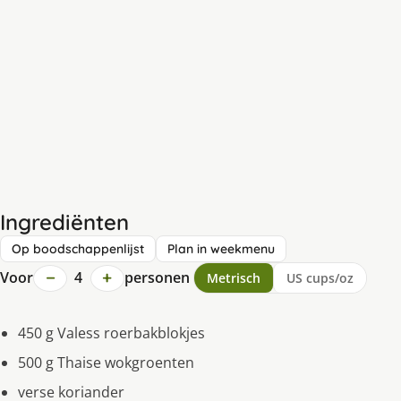
Ingrediënten
Op boodschappenlijst
Plan in weekmenu
−
+
Voor
4
personen
Metrisch
US cups/oz
450 g Valess roerbakblokjes
500 g Thaise wokgroenten
verse koriander