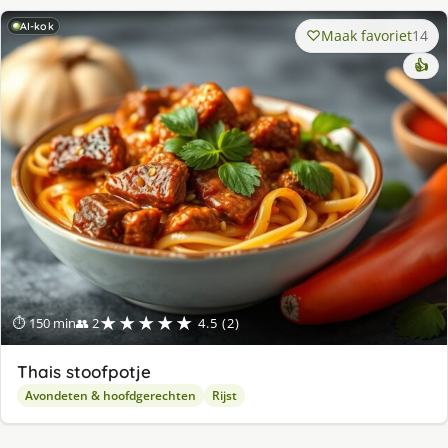
AI-kok
Maak favoriet
14
👍
★★★★★
⏱ 150 min
👥 2
4.5 (2)
Thais stoofpotje
Avondeten & hoofdgerechten
Rijst