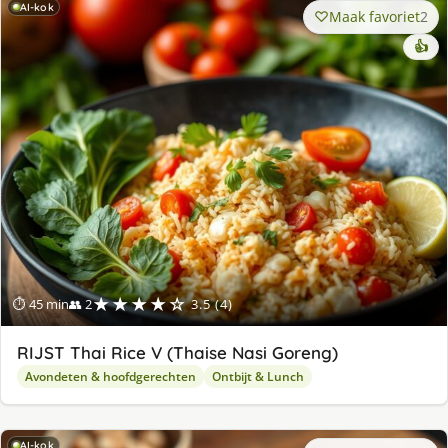
AI-kok
Maak favoriet
2
👍
★★★★☆
⏱ 45 min
👥 2
3.5 (4)
RIJST Thai Rice V (Thaise Nasi Goreng)
Avondeten & hoofdgerechten
Ontbijt & Lunch
AI-kok