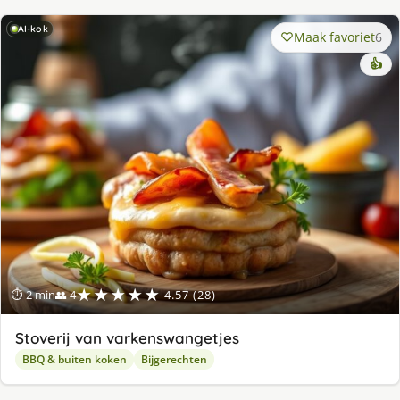
AI-kok
Maak favoriet
6
👍
★★★★★
⏱ 2 min
👥 4
4.57 (28)
Stoverij van varkenswangetjes
BBQ & buiten koken
Bijgerechten