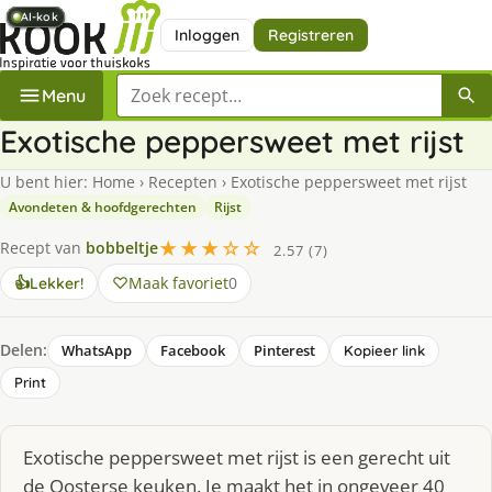
AI-kok
AI-kok
AI-kok
AI-kok
AI-kok
AI-kok
AI-kok
Inloggen
Registreren
Zoek een recept
Menu
Exotische peppersweet met rijst
U bent hier:
Home
›
Recepten
›
Exotische peppersweet met rijst
Avondeten & hoofdgerechten
Rijst
★★★☆☆
Recept van
bobbeltje
2.57 (7)
Maak favoriet
0
👍
Lekker!
Delen:
WhatsApp
Facebook
Pinterest
Kopieer link
Print
Exotische peppersweet met rijst is een gerecht uit
de Oosterse keuken. Je maakt het in ongeveer 40