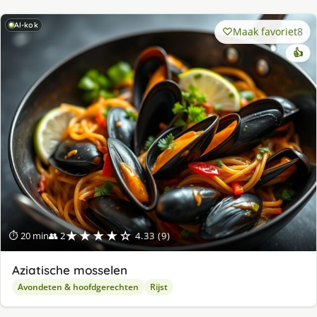
AI-kok
Maak favoriet
8
👍
★★★★☆
⏱ 20 min
👥 2
4.33 (9)
Aziatische mosselen
Avondeten & hoofdgerechten
Rijst