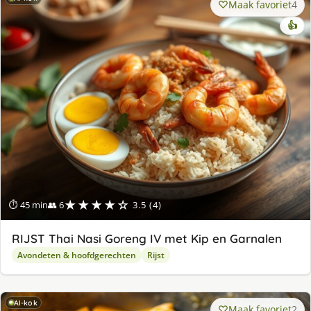
Maak favoriet
4
👍
★★★★☆
⏱ 45 min
👥 6
3.5 (4)
RIJST Thai Nasi Goreng IV met Kip en Garnalen
Avondeten & hoofdgerechten
Rijst
AI-kok
Maak favoriet
2