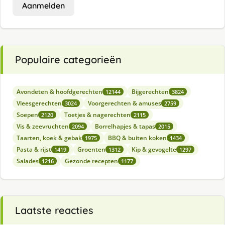
Aanmelden
Populaire categorieën
Avondeten & hoofdgerechten
Bijgerechten
12144
3824
Vleesgerechten
Voorgerechten & amuses
3024
2759
Soepen
Toetjes & nagerechten
2120
2115
Vis & zeevruchten
Borrelhapjes & tapas
2094
2015
Taarten, koek & gebak
BBQ & buiten koken
1975
1434
Pasta & rijst
Groenten
Kip & gevogelte
1419
1312
1297
Salades
Gezonde recepten
1216
1177
Laatste reacties