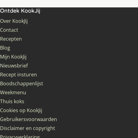
Ontdek KookJij
Over KookJij
Contact
Recepten
Blog
Mijn KookJij
Nieuwsbrief
Recept insturen
Boodschappenlijst
Weekmenu
Thuis koks
Cookies op KookJij
Gebruikersvoorwaarden
Disclaimer en copyright
Privacyverklaring