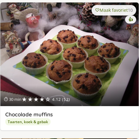
Maak favoriet
10
👍
★★★★☆
⏱ 30 min
4.12 (52)
Chocolade muffins
Taarten, koek & gebak