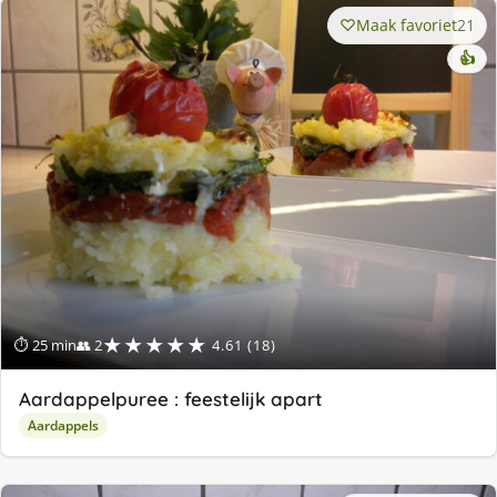
Maak favoriet
21
👍
★★★★★
⏱ 25 min
👥 2
4.61 (18)
Aardappelpuree : feestelijk apart
Aardappels