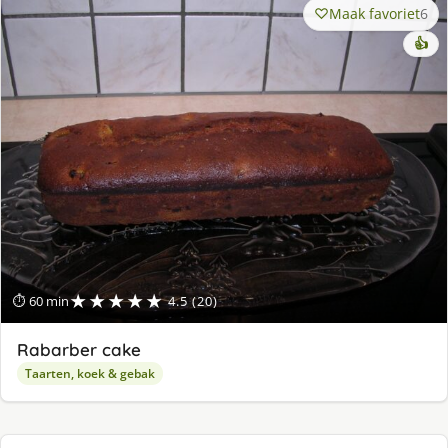
Maak favoriet
6
👍
★★★★★
⏱ 60 min
4.5 (20)
Rabarber cake
Taarten, koek & gebak