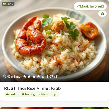
AI-kok
Maak favoriet
3
👍
★★★★☆
⏱ 45 min
👥 4
3.67 (3)
RIJST Thai Rice VI met Krab
Avondeten & hoofdgerechten
Rijst