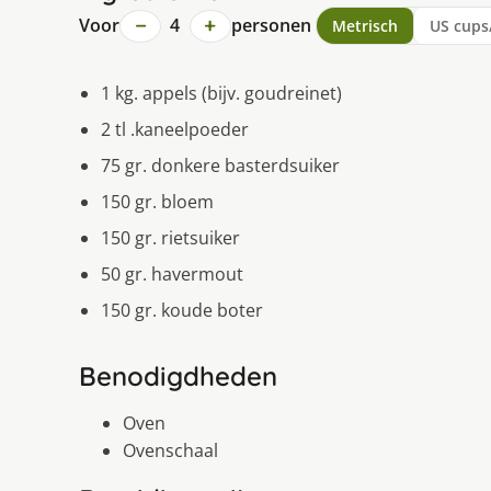
−
+
Voor
4
personen
Metrisch
US cups
1 kg. appels (bijv. goudreinet)
2 tl .kaneelpoeder
75 gr. donkere basterdsuiker
150 gr. bloem
150 gr. rietsuiker
50 gr. havermout
150 gr. koude boter
Benodigdheden
Oven
Ovenschaal