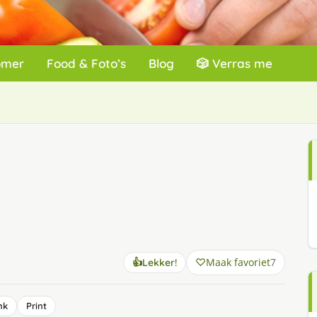
omer
Food & Foto’s
Blog
🎲 Verras me
Maak favoriet
7
👍
Lekker!
nk
Print