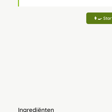
👩‍🍳 St
Ingrediënten