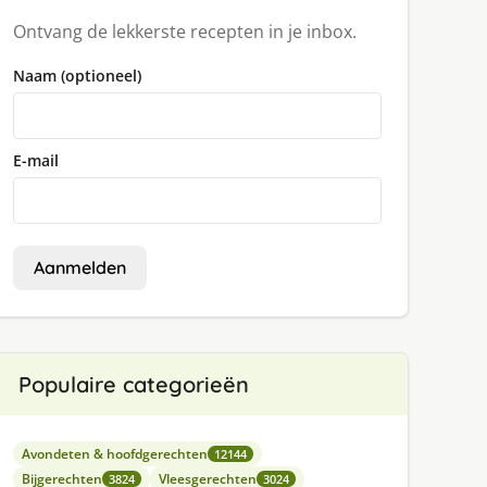
Ontvang de lekkerste recepten in je inbox.
Naam (optioneel)
E-mail
Aanmelden
Populaire categorieën
Avondeten & hoofdgerechten
12144
Bijgerechten
Vleesgerechten
3824
3024