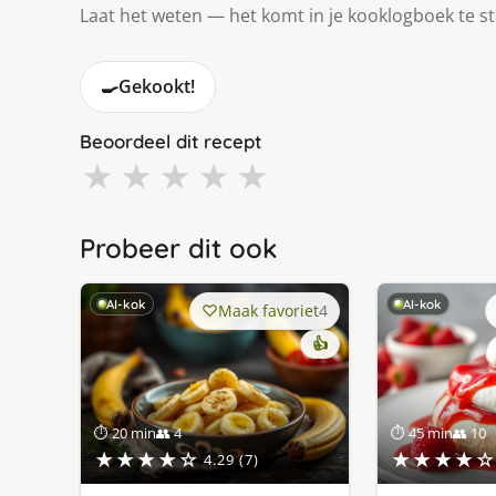
Laat het weten — het komt in je kooklogboek te s
🍳
Gekookt!
Beoordeel dit recept
★
★
★
★
★
Probeer dit ook
AI-kok
AI-kok
Maak favoriet
4
👍
⏱ 20 min
👥 4
⏱ 45 min
👥 10
★★★★☆
★★★★☆
4.29 (7)