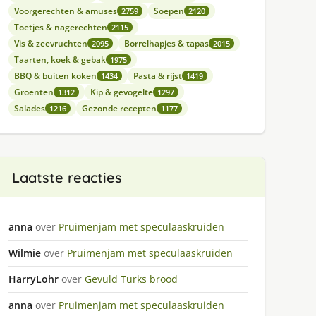
Voorgerechten & amuses
Soepen
2759
2120
Toetjes & nagerechten
2115
Vis & zeevruchten
Borrelhapjes & tapas
2095
2015
Taarten, koek & gebak
1975
BBQ & buiten koken
Pasta & rijst
1434
1419
Groenten
Kip & gevogelte
1312
1297
Salades
Gezonde recepten
1216
1177
Laatste reacties
anna
over
Pruimenjam met speculaaskruiden
Wilmie
over
Pruimenjam met speculaaskruiden
HarryLohr
over
Gevuld Turks brood
anna
over
Pruimenjam met speculaaskruiden