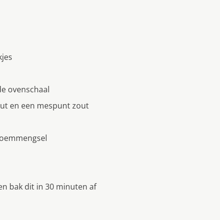
kjes
de ovenschaal
out en een mespunt zout
 bloemmengsel
n bak dit in 30 minuten af