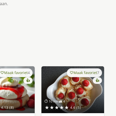
taan.
Maak favoriet
4
Maak favoriet
7
👍
👍
⏱ 10 min
👥 4
★★★★★
4.13 (8)
4.6 (5)