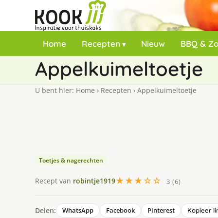
Home
Recepten
Nieuw
BBQ & Z
Appelkuimeltoetje
U bent hier:
Home
›
Recepten
›
Appelkuimeltoetje
Toetjes & nagerechten
★★★☆☆
Recept van
robintje1919
3 (6)
Delen:
WhatsApp
Facebook
Pinterest
Kopieer li