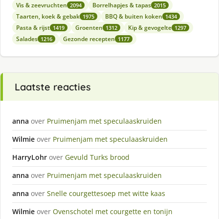
Vis & zeevruchten
Borrelhapjes & tapas
2094
2015
Taarten, koek & gebak
BBQ & buiten koken
1975
1434
Pasta & rijst
Groenten
Kip & gevogelte
1419
1312
1297
Salades
Gezonde recepten
1216
1177
Laatste reacties
anna
over
Pruimenjam met speculaaskruiden
Wilmie
over
Pruimenjam met speculaaskruiden
HarryLohr
over
Gevuld Turks brood
anna
over
Pruimenjam met speculaaskruiden
anna
over
Snelle courgettesoep met witte kaas
Wilmie
over
Ovenschotel met courgette en tonijn