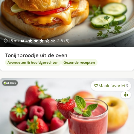
★★★☆☆
⏱ 15 min
👥 4
2.8 (5)
Tonijnbroodje uit de oven
Avondeten & hoofdgerechten
Gezonde recepten
AI-kok
Maak favoriet
6
👍