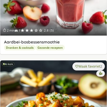
★★★☆☆
⏱ 2 min
👥 1
2.8 (5)
Aardbei-bosbessensmoothie
Dranken & cocktails
Gezonde recepten
AI-kok
Maak favoriet
2
👍