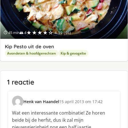
★★★★☆
⏱ 45 min
👥 4
4.39 (96)
Kip Pesto uit de oven
Avondeten & hoofdgerechten
Kip & gevogelte
1 reactie
Henk van Haandel
15 april 2013 om 17:42
s
c
Wat een interessante combinatie! Ze horen
h
beide bij de herfst, dus ik zal mijn
r
nieuwsgierigheid nog een half jaartje