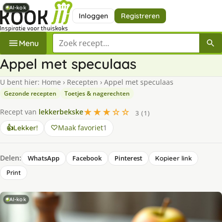
AI-kok
AI-kok
AI-kok
AI-kok
AI-kok
AI-kok
AI-kok
AI-kok
Inloggen
Registreren
Zoek een recept
Menu
Appel met speculaas
U bent hier:
Home
›
Recepten
›
Appel met speculaas
Gezonde recepten
Toetjes & nagerechten
★★★☆☆
Recept van
lekkerbekske
3 (1)
Maak favoriet
1
👍
Lekker!
Delen:
WhatsApp
Facebook
Pinterest
Kopieer link
Print
AI-kok