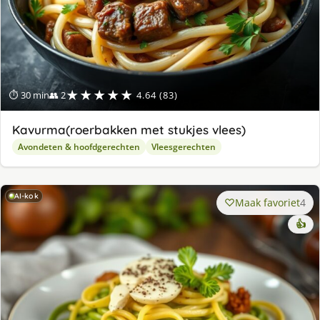
★★★★★
⏱ 30 min
👥 2
4.64 (83)
Kavurma(roerbakken met stukjes vlees)
Avondeten & hoofdgerechten
Vleesgerechten
AI-kok
Maak favoriet
4
👍