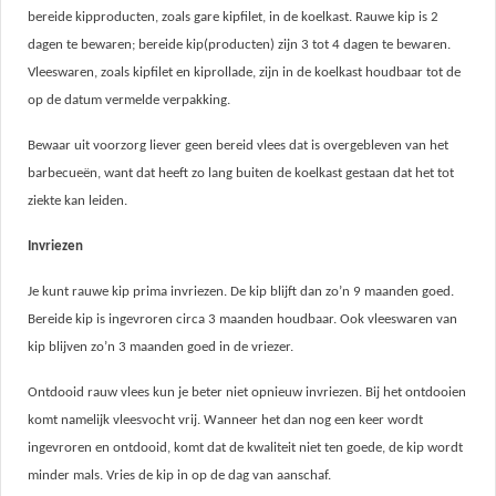
bereide kipproducten, zoals gare kipfilet, in de koelkast. Rauwe kip is 2
dagen te bewaren; bereide kip(producten) zijn 3 tot 4 dagen te bewaren.
Vleeswaren, zoals kipfilet en kiprollade, zijn in de koelkast houdbaar tot de
op de datum vermelde verpakking.
Bewaar uit voorzorg liever geen bereid vlees dat is overgebleven van het
barbecueën, want dat heeft zo lang buiten de koelkast gestaan dat het tot
ziekte kan leiden.
Invriezen
Je kunt rauwe kip prima invriezen. De kip blijft dan zo’n 9 maanden goed.
Bereide kip is ingevroren circa 3 maanden houdbaar. Ook vleeswaren van
kip blijven zo’n 3 maanden goed in de vriezer.
Ontdooid rauw vlees kun je beter niet opnieuw invriezen. Bij het ontdooien
komt namelijk vleesvocht vrij. Wanneer het dan nog een keer wordt
ingevroren en ontdooid, komt dat de kwaliteit niet ten goede, de kip wordt
minder mals. Vries de kip in op de dag van aanschaf.