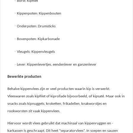
·
Borst: Kipfilet
·
Kippenpoten: Kippenbouten
·
Onderpoten: Drumsticks
·
Bovenpoten: Kipkarbonade
·
Vleugels: Kippenvleugels
·
Lever: Kippenlevertjes, eendenlever en ganzenlever
Bewerkte producten
Behalve kippenvlees zijn er veel producten waarin kip is verwerkt.
Vleeswaren zoals kipfilet of kiprollade bijvoorbeeld, of kipsaté. Maar ook in
snacks zoals kipnuggets, kroketten, frikadellen, knakworstjes en
rookworsten zit vaak kippenvlees.
Hiervoor wordt vlees gebruikt dat machinaal van kippenruggen en -
karkassen is geschraapt. Dit heet “separatorvlees”. In soepen en sauzen