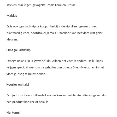
streken hun ‘eigen gevogelte’, zoals Loué en Bresse.
Maïskip
Er is ook zgn. maïskip te koop. Hierbij is de kip alleen gevoerd met
plantaardig voer, hoofdzakelijk maïs. Daardoor kan het vlees wat geler
kleuren.
Omega Balanskip
Omega Balanskip is ‘gewone’ kip. Alleen het voer is anders. De kuikens
krijgen speciaal voer om de gehaltes aan omega 3- en 6-vetzuren in het
vlees gunstig te beïnvloeden.
Koosjer en halal
Er zijn tot slot verschillende keurmerken en certificaten die aangeven dat
een product
koosjer of
halal is.
Herkomst