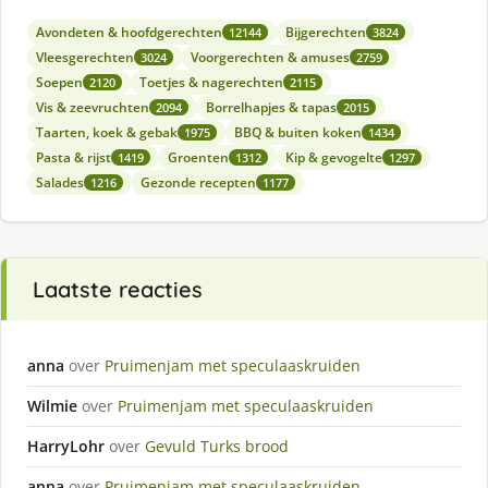
Avondeten & hoofdgerechten
Bijgerechten
12144
3824
Vleesgerechten
Voorgerechten & amuses
3024
2759
Soepen
Toetjes & nagerechten
2120
2115
Vis & zeevruchten
Borrelhapjes & tapas
2094
2015
Taarten, koek & gebak
BBQ & buiten koken
1975
1434
Pasta & rijst
Groenten
Kip & gevogelte
1419
1312
1297
Salades
Gezonde recepten
1216
1177
Laatste reacties
anna
over
Pruimenjam met speculaaskruiden
Wilmie
over
Pruimenjam met speculaaskruiden
HarryLohr
over
Gevuld Turks brood
anna
over
Pruimenjam met speculaaskruiden