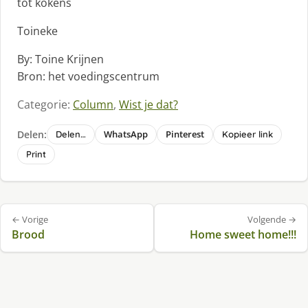
tot kokens
Toineke
By: Toine Krijnen
Bron: het voedingscentrum
Categorie:
Column
,
Wist je dat?
Delen:
WhatsApp
Pinterest
Delen…
Kopieer link
Print
Bericht
← Vorige
Volgende →
navigatie
Brood
Home sweet home!!!