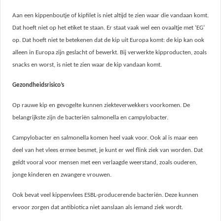
Aan een kippenboutje of kipfilet is niet altijd te zien waar die vandaan komt.
Dat hoeft niet op het etiket te staan. Er staat vaak wel een ovaaltje met ‘EG’
op. Dat hoeft niet te betekenen dat de kip uit Europa komt: de kip kan ook
alleen in Europa zijn geslacht of bewerkt. Bij verwerkte kipproducten, zoals
snacks en worst, is niet te zien waar de kip vandaan komt.
Gezondheidsrisico’s
Op rauwe kip en gevogelte kunnen ziekteverwekkers voorkomen. De
belangrijkste zijn de bacteriën salmonella en campylobacter.
Campylobacter en salmonella komen heel vaak voor. Ook al is maar een
deel van het vlees ermee besmet, je kunt er wel flink ziek van worden. Dat
geldt vooral voor mensen met een verlaagde weerstand, zoals ouderen,
jonge kinderen en zwangere vrouwen.
Ook bevat veel kippenvlees ESBL-producerende bacteriën. Deze kunnen
ervoor zorgen dat antibiotica niet aanslaan als iemand ziek wordt.