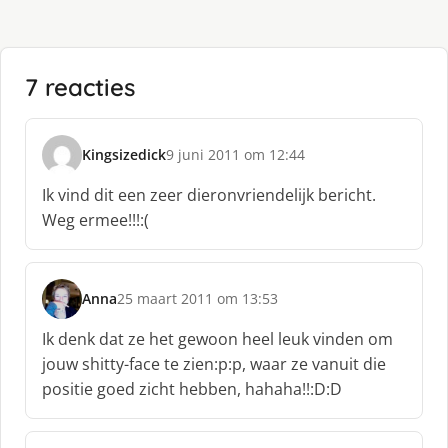
7 reacties
Kingsizedick
9 juni 2011 om 12:44
s
c
Ik vind dit een zeer dieronvriendelijk bericht.
h
Weg ermee!!!:(
r
e
e
f
Anna
25 maart 2011 om 13:53
s
:
c
Ik denk dat ze het gewoon heel leuk vinden om
h
jouw shitty-face te zien:p:p, waar ze vanuit die
r
positie goed zicht hebben, hahaha!!:D:D
e
e
f