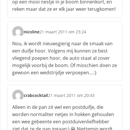
op een mooi nestje in je boom binnenkort, en
e
f
reken maar dat ze er elk jaar weer terugkomen!
:
nicoline
21 maart 2011 om 23:24
s
c
Nou, ik wordt nieuwsgierig naar de smaak van
h
een duifje hoor. Volgens mij kunnen ze best
r
vliegend poepen hoor, de auto staat al zover
e
mogelijk voorbij de boom. Of misschien doen ze
e
f
gewoon een wedstrijdje verpoepen….:)
:
crabcocktail
21 maart 2011 om 20:43
s
c
Alleen in de pan zit wel een postduifje, die
h
worden normaliter netjes in hokken gehouden
r
een wee gebeente een postduivenliefhebber
e
ziet dat ze de pan ingaan;) 😀 Niettemin wordt
e