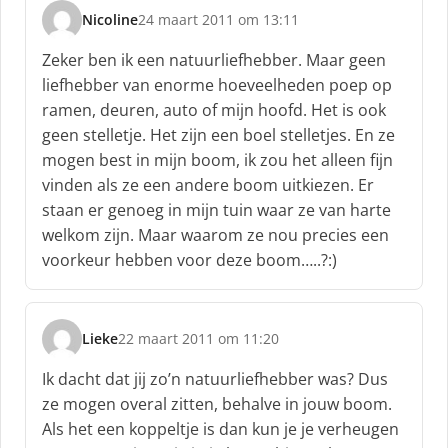
:
Nicoline
24 maart 2011 om 13:11
s
c
Zeker ben ik een natuurliefhebber. Maar geen
h
liefhebber van enorme hoeveelheden poep op
r
ramen, deuren, auto of mijn hoofd. Het is ook
e
geen stelletje. Het zijn een boel stelletjes. En ze
e
f
mogen best in mijn boom, ik zou het alleen fijn
:
vinden als ze een andere boom uitkiezen. Er
staan er genoeg in mijn tuin waar ze van harte
welkom zijn. Maar waarom ze nou precies een
voorkeur hebben voor deze boom…..?:)
Lieke
22 maart 2011 om 11:20
s
c
Ik dacht dat jij zo’n natuurliefhebber was? Dus
h
ze mogen overal zitten, behalve in jouw boom.
r
Als het een koppeltje is dan kun je je verheugen
e