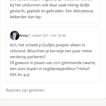
f
bij het uitdunnen ook daar vaak menig duifje
:
geslacht, geplukt en gebraden. Een delicatesse,
lekkerder dan kip.
Anna
21 maart 2011 om 18:36
s
c
Ach, het scheelt:p Duifjes poepen alleen in
h
stilstand. Misschien je karretje een paar meter
r
verderop parkeren?
e
Of gewoon in plaats van zo’n glimmende zwarte,
e
f
een auto kopen in vogelpoepjeskleur? Haha!!
:
XXX An.:p:p
Reacties zijn gesloten.