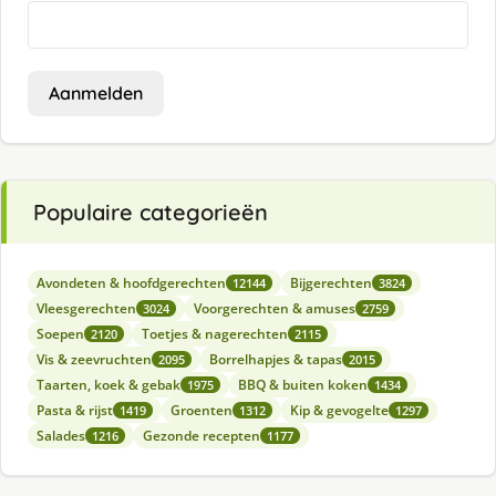
Aanmelden
Populaire categorieën
Avondeten & hoofdgerechten
Bijgerechten
12144
3824
Vleesgerechten
Voorgerechten & amuses
3024
2759
Soepen
Toetjes & nagerechten
2120
2115
Vis & zeevruchten
Borrelhapjes & tapas
2095
2015
Taarten, koek & gebak
BBQ & buiten koken
1975
1434
Pasta & rijst
Groenten
Kip & gevogelte
1419
1312
1297
Salades
Gezonde recepten
1216
1177