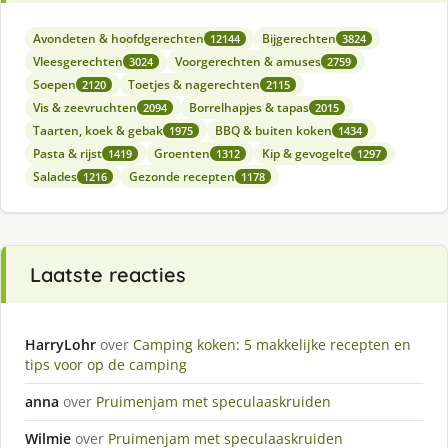
Avondeten & hoofdgerechten
Bijgerechten
12144
3824
Vleesgerechten
Voorgerechten & amuses
3024
2759
Soepen
Toetjes & nagerechten
2120
2115
Vis & zeevruchten
Borrelhapjes & tapas
2094
2015
Taarten, koek & gebak
BBQ & buiten koken
1975
1434
Pasta & rijst
Groenten
Kip & gevogelte
1419
1312
1297
Salades
Gezonde recepten
1216
1178
Laatste reacties
HarryLohr
over
Camping koken: 5 makkelijke recepten en
tips voor op de camping
anna
over
Pruimenjam met speculaaskruiden
Wilmie
over
Pruimenjam met speculaaskruiden