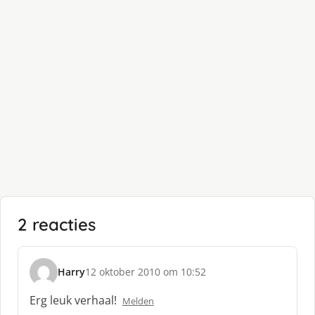
2 reacties
Harry
12 oktober 2010 om 10:52
s
c
Erg leuk verhaal!
Melden
h