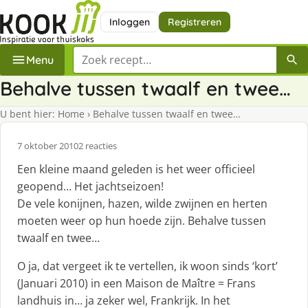
Inloggen
Registreren
Zoek een recept
Menu
Behalve tussen twaalf en twee…
U bent hier:
Home
›
Behalve tussen twaalf en twee…
7 oktober 2010
2 reacties
Een kleine maand geleden is het weer officieel
geopend… Het jachtseizoen!
De vele konijnen, hazen, wilde zwijnen en herten
moeten weer op hun hoede zijn. Behalve tussen
twaalf en twee…
O ja, dat vergeet ik te vertellen, ik woon sinds ‘kort’
(Januari 2010) in een Maison de Maître = Frans
landhuis in… ja zeker wel, Frankrijk. In het