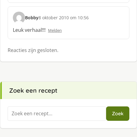
r
e
e
Bobby
8 oktober 2010 om 10:56
s
f
c
:
Leuk verhaal!!!
Melden
h
r
e
Reacties zijn gesloten.
e
f
:
Zoek een recept
Zoeken
Zoek
naar: