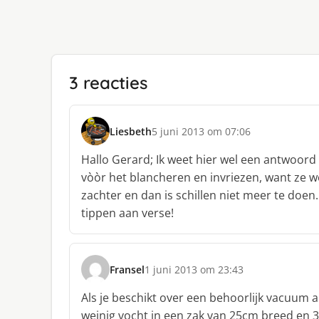
3 reacties
Liesbeth
5 juni 2013 om 07:06
s
c
Hallo Gerard; Ik weet hier wel een antwoord
h
vòòr het blancheren en invriezen, want ze w
r
zachter en dan is schillen niet meer te doe
e
tippen aan verse!
e
f
:
Fransel
1 juni 2013 om 23:43
s
c
Als je beschikt over een behoorlijk vacuum 
h
weinig vocht in een zak van 25cm breed en 