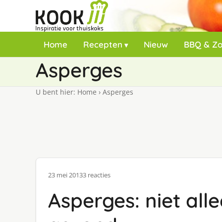
Home
Recepten
Nieuw
BBQ & Z
Asperges
U bent hier:
Home
›
Asperges
23 mei 2013
3 reacties
Asperges: niet all