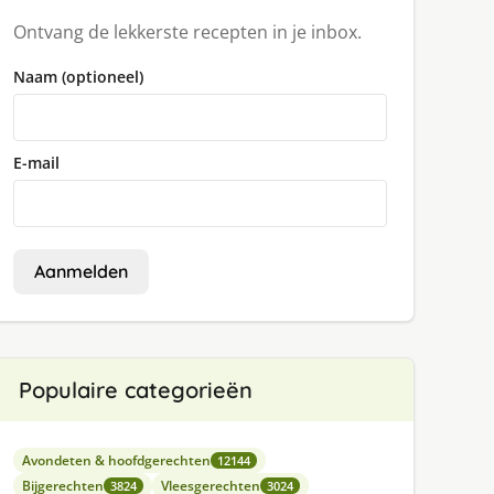
Ontvang de lekkerste recepten in je inbox.
Naam (optioneel)
E-mail
Aanmelden
Populaire categorieën
Avondeten & hoofdgerechten
12144
Bijgerechten
Vleesgerechten
3824
3024