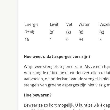
Energie
Eiwit
Vet
Water
Vezel
(kcal)
(g)
(g)
(g)
(g)
16
1
0
94
5
Hoe weet u dat asperges vers zijn?
Wrijf twee stengels tegen elkaar. Als ze een tsj
Verdroogde of bruine uiteinden vertellen u dat
aanvoelen, de onderkant van de stengel is niet 
stengels van groene asperges zijn niet vlezig
Hoe bewaren?
Bewaar ze zo kort mogelijk. U kunt ze 3 à 4 dag