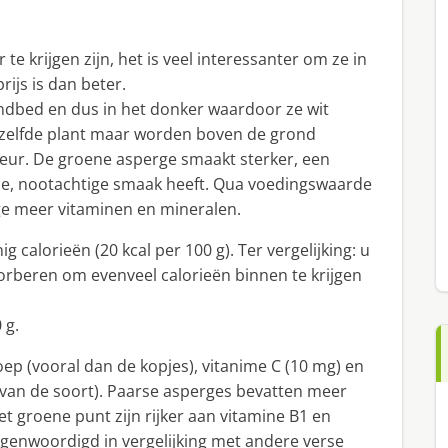
te krijgen zijn, het is veel interessanter om ze in
rijs is dan beter.
ndbed en dus in het donker waardoor ze wit
dezelfde plant maar worden boven de grond
leur. De groene asperge smaakt sterker, een
jnde, nootachtige smaak heeft. Qua voedingswaarde
rge meer vitaminen en mineralen.
 calorieën (20 kcal per 100 g). Ter vergelijking: u
orberen om evenveel calorieën binnen te krijgen
 g.
ep (vooral dan de kopjes), vitanime C (10 mg) en
k van de soort). Paarse asperges bevatten meer
t groene punt zijn rijker aan vitamine B1 en
tegenwoordigd in vergelijking met andere verse