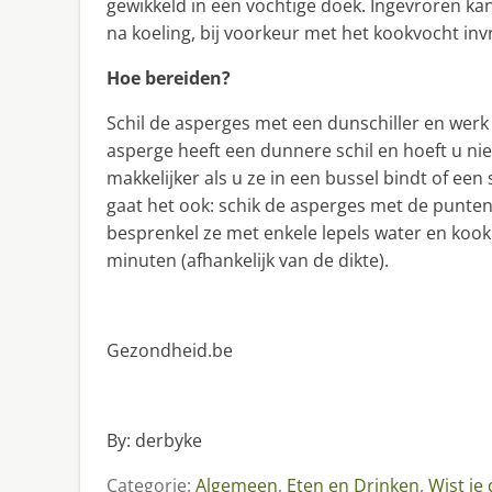
gewikkeld in een vochtige doek. Ingevroren k
na koeling, bij voorkeur met het kookvocht inv
Hoe bereiden?
Schil de asperges met een dunschiller en werk
asperge heeft een dunnere schil en hoeft u nie
makkelijker als u ze in een bussel bindt of ee
gaat het ook: schik de asperges met de punten 
besprenkel ze met enkele lepels water en ko
minuten (afhankelijk van de dikte).
Gezondheid.be
By: derbyke
Categorie:
Algemeen
,
Eten en Drinken
,
Wist je 