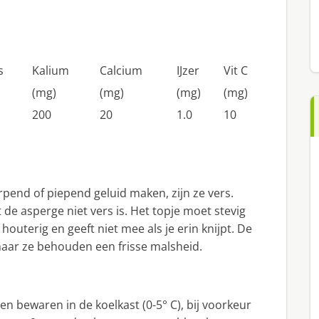
s
Kalium
Calcium
IJzer
Vit C
(mg)
(mg)
(mg)
(mg)
200
20
1.0
10
irpend of piepend geluid maken, zijn ze vers.
 de asperge niet vers is. Het topje moet stevig
houterig en geeft niet mee als je erin knijpt. De
 maar ze behouden een frisse malsheid.
en bewaren in de koelkast (0-5° C), bij voorkeur