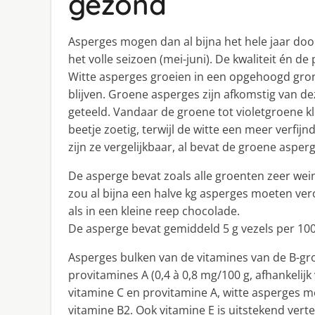
gezond
Asperges mogen dan al bijna het hele jaar door 
het volle seizoen (mei-juni). De kwaliteit én de p
Witte asperges groeien in een opgehoogd gro
blijven. Groene asperges zijn afkomstig van 
geteeld. Vandaar de groene tot violetgroene k
beetje zoetig, terwijl de witte een meer verfi
zijn ze vergelijkbaar, al bevat de groene aspe
De asperge bevat zoals alle groenten zeer weinig
zou al bijna een halve kg asperges moeten ver
als in een kleine reep chocolade.
De asperge bevat gemiddeld 5 g vezels per 100
Asperges bulken van de vitamines van de B-gro
provitamines A (0,4 à 0,8 mg/100 g, afhankelij
vitamine C en provitamine A, witte asperges me
vitamine B2. Ook vitamine E is uitstekend ver