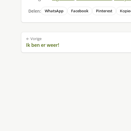
Delen:
WhatsApp
Facebook
Pinterest
Kopiee
Bericht
← Vorige
navigatie
Ik ben er weer!