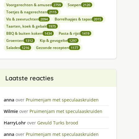
Voorgerechten & amuses
Soepen
2759
2120
Toetjes & nagerechten
2115
Vis & zeevruchten
Borrelhapjes & tapas
2094
2015
Taarten, koek & gebak
1975
BBQ & buiten koken
Pasta & rijst
1434
1419
Groenten
Kip & gevogelte
1312
1297
Salades
Gezonde recepten
1216
1177
Laatste reacties
anna
over
Pruimenjam met speculaaskruiden
Wilmie
over
Pruimenjam met speculaaskruiden
HarryLohr
over
Gevuld Turks brood
anna
over
Pruimenjam met speculaaskruiden