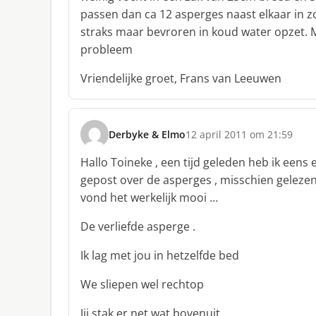
r
passen dan ca 12 asperges naast elkaar in zo
e
straks maar bevroren in koud water opzet. M
e
f
probleem
:
Vriendelijke groet, Frans van Leeuwen
Derbyke & Elmo
12 april 2011 om 21:59
s
c
Hallo Toineke , een tijd geleden heb ik eens 
h
gepost over de asperges , misschien gelezen 
r
vond het werkelijk mooi …
e
e
De verliefde asperge .
f
:
Ik lag met jou in hetzelfde bed
We sliepen wel rechtop
Jij stak er net wat bovenuit