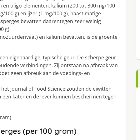
en en oligo-elementen: kalium (200 tot 300 mg/100
/100 g) en ijzer (1 mg/100 g), naast matige
Asperges bevatten daarentegen zeer weinig
0 g).
ozuurderivaat) en kalium bevatten, is de groente
 een eigenaardige, typische geur. De scherpe geur
houdende verbindingen. Zij ontstaan na afbraak van
oet geen afbreuk aan de voedings- en
het Journal of Food Science zouden de eiwitten
n een kater en de lever kunnen beschermen tegen
gram)
erges (per 100 gram)