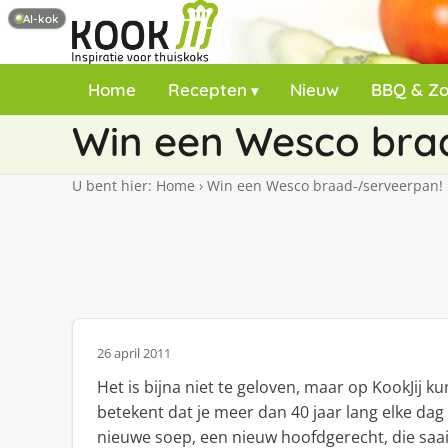
AI-kok
Home
Recepten
Nieuw
BBQ & Z
Win een Wesco bra
U bent hier:
Home
›
Win een Wesco braad-/serveerpan!
26 april 2011
Het is bijna niet te geloven, maar op KookJij kun
betekent dat je meer dan 40 jaar lang elke dag
nieuwe soep, een nieuw hoofdgerecht, die saa