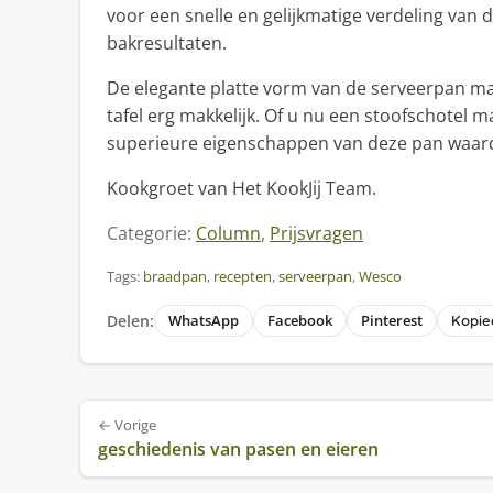
voor een snelle en gelijkmatige verdeling van 
bakresultaten.
De elegante platte vorm van de serveerpan ma
tafel erg makkelijk. Of u nu een stoofschotel m
superieure eigenschappen van deze pan waar
Kookgroet van Het KookJij Team.
Categorie:
Column
,
Prijsvragen
Tags:
braadpan
,
recepten
,
serveerpan
,
Wesco
Delen:
WhatsApp
Facebook
Pinterest
Kopiee
Bericht
← Vorige
navigatie
geschiedenis van pasen en eieren