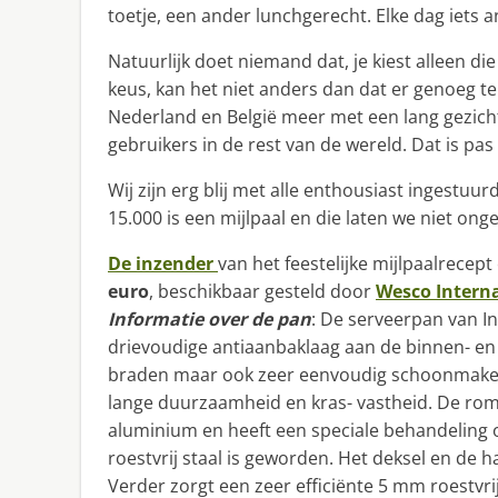
toetje, een ander lunchgerecht. Elke dag iets and
Natuurlijk doet niemand dat, je kiest alleen die
keus, kan het niet anders dan dat er genoeg te
Nederland en België meer met een lang gezicht 
gebruikers in de rest van de wereld. Dat is pas
Wij zijn erg blij met alle enthousiast ingestu
15.000 is een mijlpaal en die laten we niet ong
De inzender
van het feestelijke mijlpaalrecep
euro
, beschikbaar gesteld door
Wesco Intern
Informatie over de pan
: De serveerpan van I
drievoudige antiaanbaklaag aan de binnen- en
braden maar ook zeer eenvoudig schoonmaken 
lange duurzaamheid en kras- vastheid. De rom
aluminium en heeft een speciale behandeling 
roestvrij staal is geworden. Het deksel en de h
Verder zorgt een zeer efficiënte 5 mm roestv