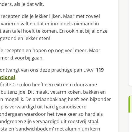
ers, als je dat wilt.
 recepten die je lekker lijken. Maar met zoveel
 variëren valt en dat er inmiddels niemand in
aan tafel hoeft te komen. En ook niet bij al onze
 gezond en lekker eten!
urde recepten en hopen op nog veel meer. Maar
emerkt voorbij gaan.
t ontvangt van ons deze prachtige pan t.w.v.
119
ational
.
nfinite Circulon heeft een extreem duurzame
 buitenzijde. Dit maakt vetarm koken, bakken en
mogelijk. De antiaanbaklaag heeft een bijzonder
p is vervaardigd uit hard geanodiseerd
ondergaan waardoor het twee keer zo hard als
andgrepen zijn vervaardigd uit roestvrij staal.
rijstalen ‘sandwichbodem’ met aluminium kern