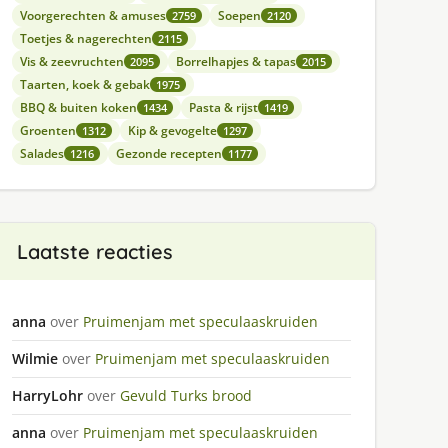
Voorgerechten & amuses
Soepen
2759
2120
Toetjes & nagerechten
2115
Vis & zeevruchten
Borrelhapjes & tapas
2095
2015
Taarten, koek & gebak
1975
BBQ & buiten koken
Pasta & rijst
1434
1419
Groenten
Kip & gevogelte
1312
1297
Salades
Gezonde recepten
1216
1177
Laatste reacties
anna
over
Pruimenjam met speculaaskruiden
Wilmie
over
Pruimenjam met speculaaskruiden
HarryLohr
over
Gevuld Turks brood
anna
over
Pruimenjam met speculaaskruiden