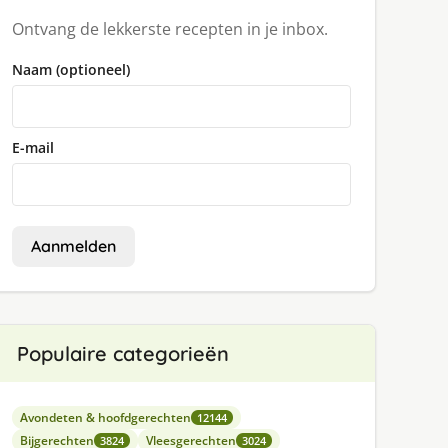
Ontvang de lekkerste recepten in je inbox.
Naam (optioneel)
E-mail
Aanmelden
Populaire categorieën
Avondeten & hoofdgerechten
12144
Bijgerechten
Vleesgerechten
3824
3024