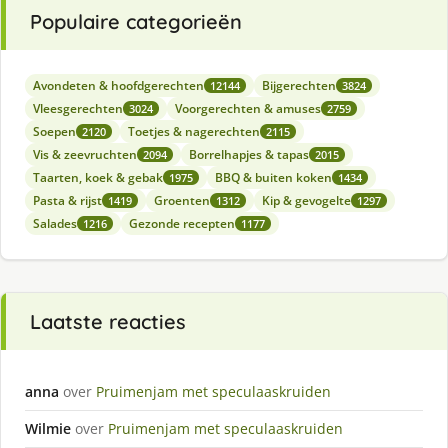
Populaire categorieën
Avondeten & hoofdgerechten
Bijgerechten
12144
3824
Vleesgerechten
Voorgerechten & amuses
3024
2759
Soepen
Toetjes & nagerechten
2120
2115
Vis & zeevruchten
Borrelhapjes & tapas
2094
2015
Taarten, koek & gebak
BBQ & buiten koken
1975
1434
Pasta & rijst
Groenten
Kip & gevogelte
1419
1312
1297
Salades
Gezonde recepten
1216
1177
Laatste reacties
anna
over
Pruimenjam met speculaaskruiden
Wilmie
over
Pruimenjam met speculaaskruiden