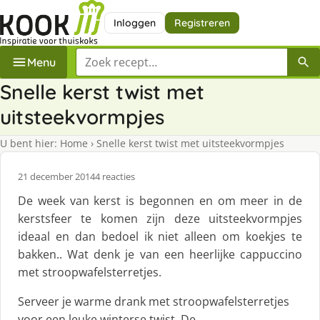
Inloggen
Registreren
Zoek een recept
Menu
Snelle kerst twist met
uitsteekvormpjes
U bent hier:
Home
›
Snelle kerst twist met uitsteekvormpjes
21 december 2014
4 reacties
De week van kerst is begonnen en om meer in de
kerstsfeer te komen zijn deze uitsteekvormpjes
ideaal en dan bedoel ik niet alleen om koekjes te
bakken.. Wat denk je van een heerlijke cappuccino
met stroopwafelsterretjes.
Serveer je warme drank met stroopwafelsterretjes
voor een leuke winterse twist. De