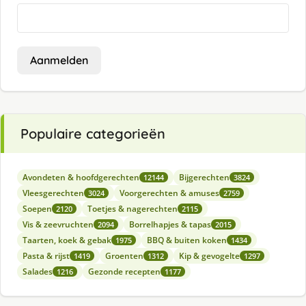
Aanmelden
Populaire categorieën
Avondeten & hoofdgerechten
Bijgerechten
12144
3824
Vleesgerechten
Voorgerechten & amuses
3024
2759
Soepen
Toetjes & nagerechten
2120
2115
Vis & zeevruchten
Borrelhapjes & tapas
2094
2015
Taarten, koek & gebak
BBQ & buiten koken
1975
1434
Pasta & rijst
Groenten
Kip & gevogelte
1419
1312
1297
Salades
Gezonde recepten
1216
1177