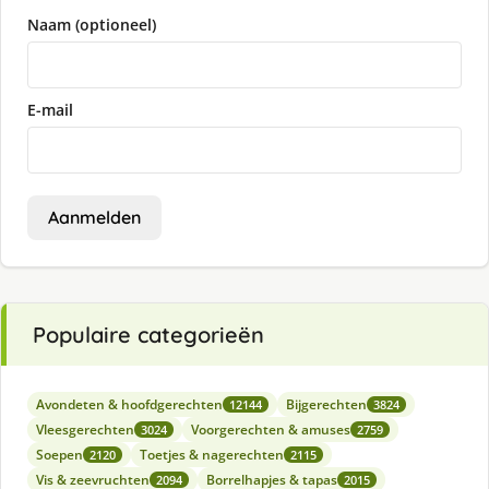
Naam (optioneel)
E-mail
Aanmelden
Populaire categorieën
Avondeten & hoofdgerechten
Bijgerechten
12144
3824
Vleesgerechten
Voorgerechten & amuses
3024
2759
Soepen
Toetjes & nagerechten
2120
2115
Vis & zeevruchten
Borrelhapjes & tapas
2094
2015