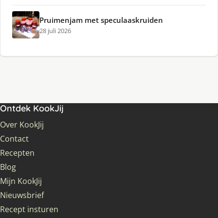
Pruimenjam met speculaaskruiden
28 juli 2026
Ontdek KookJij
Over KookJij
Contact
Recepten
Blog
Mijn KookJij
Nieuwsbrief
Recept insturen