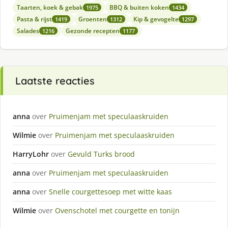
Taarten, koek & gebak
BBQ & buiten koken
1975
1434
Pasta & rijst
Groenten
Kip & gevogelte
1419
1312
1297
Salades
Gezonde recepten
1216
1177
Laatste reacties
anna
over
Pruimenjam met speculaaskruiden
Wilmie
over
Pruimenjam met speculaaskruiden
HarryLohr
over
Gevuld Turks brood
anna
over
Pruimenjam met speculaaskruiden
anna
over
Snelle courgettesoep met witte kaas
Wilmie
over
Ovenschotel met courgette en tonijn